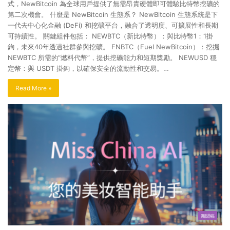
式，NewBitcoin 為全球用戶提供了無需昂貴硬體即可體驗比特幣挖礦的
第二次機會。 什麼是 NewBitcoin 生態系？ NewBitcoin 生態系統是下
一代去中心化金融 (DeFi) 和挖礦平台，融合了透明度、可擴展性和長期
可持續性。 關鍵組件包括： NEWBTC（新比特幣）：與比特幣1：1掛
鉤，未來40年透過社群參與挖礦。 FNBTC（Fuel NewBitcoin）：挖掘
NEWBTC 所需的“燃料代幣”，提供挖礦能力和短期獎勵。 NEWUSD 穩
定幣：與 USDT 掛鉤，以確保安全的流動性和交易。…
Read More »
新聞稿