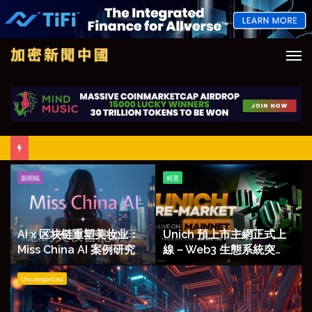
M
AI
Unich
新聞稿
精選
x
預
区
上
块
市
链
主
AI x 区块链重塑美妆业：
Unich 預上市主網正式上
重
網
Miss China AI 案例研究
線－Web3 生態系統突
塑
正
破，為用戶空投 5 億美元
NewBitcoin
美
式
Uncategorized
生
妆
上
態
业：
線