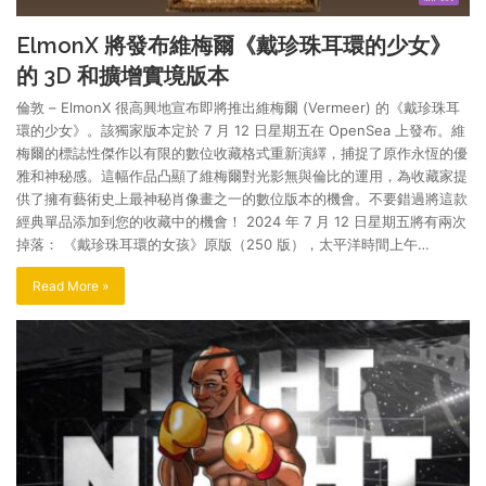
ElmonX 將發布維梅爾《戴珍珠耳環的少女》
的 3D 和擴增實境版本
倫敦 – ElmonX 很高興地宣布即將推出維梅爾 (Vermeer) 的《戴珍珠耳
環的少女》。該獨家版本定於 7 月 12 日星期五在 OpenSea 上發布。維
梅爾的標誌性傑作以有限的數位收藏格式重新演繹，捕捉了原作永恆的優
雅和神秘感。這幅作品凸顯了維梅爾對光影無與倫比的運用，為收藏家提
供了擁有藝術史上最神秘肖像畫之一的數位版本的機會。不要錯過將這款
經典單品添加到您的收藏中的機會！ 2024 年 7 月 12 日星期五將有兩次
掉落： 《戴珍珠耳環的女孩》原版（250 版），太平洋時間上午…
Read More »