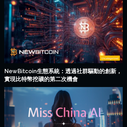
的
獲
機
3D
得
會
和
巨
擴
大
增
收
實
益
境
版
本
Uncategorized
NewBitcoin生態系統：透過社群驅動的創新，
實現比特幣挖礦的第二次機會