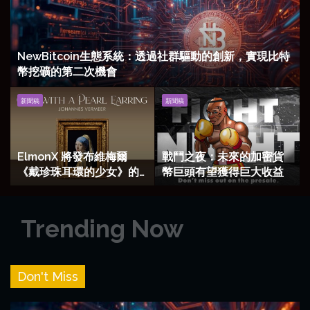
系
Miss
－
統：
China
Web3
透
AI
生
過
案
態
NewBitcoin生態系統：透過社群驅動的創新，實現比特
社
例
系
幣挖礦的第二次機會
群
研
統
驅
究
突
ElmonX
戰
新聞稿
新聞稿
動
破，
將
鬥
的
為
發
之
創
用
布
夜：
新，
戶
維
未
ElmonX 將發布維梅爾
戰鬥之夜：未來的加密貨
實
空
梅
來
《戴珍珠耳環的少女》的
幣巨頭有望獲得巨大收益
現
投
爾
的
3D 和擴增實境版本
比
5
《戴
加
特
億
珍
密
Trending Now
幣
美
珠
貨
挖
元
耳
幣
礦
環
巨
的
的
頭
Don't Miss
第
少
有
二
女》
望
次