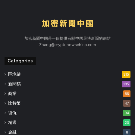
加密新聞中國是一個提供有關中國最快新聞的網站
Zhang@cryptonewschina.com
Categories
區塊鏈
315
新聞稿
185
商業
68
比特幣
47
復仇
34
精選
20
金融
8