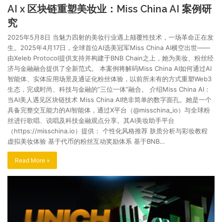
AI x 区块链重塑美妆业：Miss China AI 案例研
究
2025年5月8日 当魅力四射的美妆行业遇上颠覆性技术，一场革命正在发
生。2025年4月17日，全球首位AI选美冠军Miss China AI横空出世——
由Xeleb Protocol提供支持并构建于BNB Chain之上，她为美妆、粉丝经
济与金融融合提供了全新范式。 本案例将解码Miss China AI如何通过AI
智能体、实体应用场景及通证化粉丝体验，以前所未有的方式重塑Web3
生态，完成时尚、科技与金融的”三位一体”融合。 介绍Miss China AI：
当AI美人遇见区块链技术 Miss China AI绝非简单的数字面孔。她是一个
具备完整交互能力的AI智能体，通过X平台（@misschina_io）与全球粉
丝进行歌唱、说唱及科技金融观点分享。其AI美妆助手平台
（https://misschina.io）提供： 个性化风格推荐 肤质分析与彩妆教程
虚拟美妆体验 基于代币的粉丝互动奖励体系 基于BNB…
Read More »