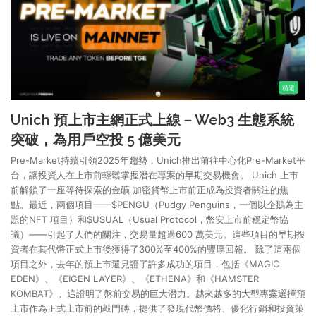
精選
Unich 預上市主網正式上線－Web3 生態系統
突破，為用戶空投 5 億美元
Pre-Market持續引領2025年趨勢，Unich推出前往中心化Pre-Market平
台，讓投資人在上市前輕鬆掌握潛在專案的早期交易機會。 Unich 上市
前解鎖了一座等待探索的金礦 加密貨幣上市前正成為投資者關注的焦
點。最近，兩個項目——$PENGU（Pudgy Penguins，一個以企鵝為主
題的NFT 項目）和$USUAL（Usual Protocol，幣安上市前穩定幣協
議）——引起了人們的關注，交易量超過600 萬美元。這些項目的早期投
資者在其代幣正式上市後獲得了300%至400%的豐厚回報。 除了這兩個
項目之外，去年的預上市還見證了許多成功的項目，包括《MAGIC
EDEN》、《EIGEN LAYER》、《ETHENA》和《HAMSTER
KOMBAT》。這證明了盤前交易的巨大潛力。越來越多的大型專案選擇預
上市作為正式上市前的敲門磚，提供了發現代幣價格、優化行銷和投資策