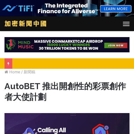
M
Home
/
新聞稿
AutoBET 推出開創性的彩票創作
者大使計劃