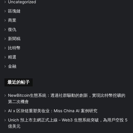
Uncategorized
區塊鏈
商業
復仇
新聞稿
比特幣
精選
金融
最近的帖子
NewBitcoin生態系統：透過社群驅動的創新，實現比特幣挖礦的
第二次機會
AI x 区块链重塑美妆业：Miss China AI 案例研究
Unich 預上市主網正式上線－Web3 生態系統突破，為用戶空投 5
億美元