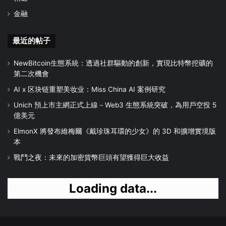
金融
最近的帖子
NewBitcoin生態系統：透過社群驅動的創新，實現比特幣挖礦的
第二次機會
AI x 区块链重塑美妆业：Miss China AI 案例研究
Unich 預上市主網正式上線－Web3 生態系統突破，為用戶空投 5
億美元
ElmonX 將發布維梅爾《戴珍珠耳環的少女》的 3D 和擴增實境版
本
戰鬥之夜：未來的加密貨幣巨頭有望獲得巨大收益
Loading data...