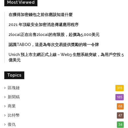
Most Viewed
在獲得加密錢包之前你應該知道什麼
2021 年頂級安全加密消息傳遞應用程序
2local正在出售2local的有限股，起價為5,000美元
認識TABOO，這是為每次交易提供獎勵的唯一令牌
Unich 預上市主網正式上線－Web3 生態系統突破，為用戶空投 5
億美元
Topics
區塊鏈
315
新聞稿
185
商業
68
比特幣
47
復仇
34