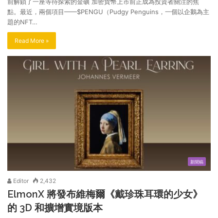
前解鎖了一座等待探索的金礦 加密貨幣上市前正成為投資者關注的焦
點。最近，兩個項目——$PENGU（Pudgy Penguins，一個以企鵝為主
題的NFT…
Read More »
新聞稿
Editor
2,432
ElmonX 將發布維梅爾《戴珍珠耳環的少女》
的 3D 和擴增實境版本