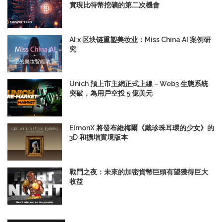
實現比特幣挖礦的第二次機會
AI x 区块链重塑美妆业：Miss China AI 案例研
究
Unich 預上市主網正式上線－Web3 生態系統
突破，為用戶空投 5 億美元
ElmonX 將發布維梅爾《戴珍珠耳環的少女》的
3D 和擴增實境版本
戰鬥之夜：未來的加密貨幣巨頭有望獲得巨大
收益