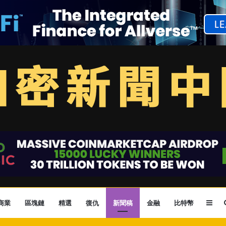
Sid
商業
區塊鏈
精選
復仇
新聞稿
金融
比特幣