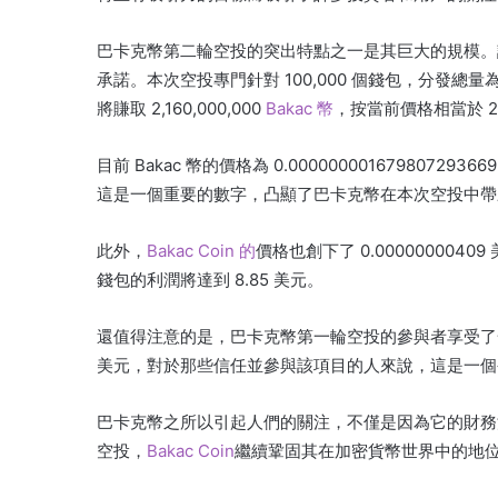
巴卡克幣第二輪空投的突出特點之一是其巨大的規模。
承諾。
本次空投專門針對 100,000 個錢包，分發總量為 21
將賺取 2,160,000,000
Bakac 幣
，按當前價格相當於 2,1
目前 Bakac 幣的價格為 0.0000000016798072
這是一個重要的數字，凸顯了巴卡克幣在本次空投中帶
此外，
Bakac Coin 的
價格也創下了 0.00000000409
錢包的利潤將達到 8.85 美元。
還值得注意的是，巴卡克幣第一輪空投的參與者享受了
美元，對於那些信任並參與該項目的人來說，這是一個
巴卡克幣之所以引起人們的關注，不僅是因為它的財務
空投，
Bakac Coin
繼續鞏固其在加密貨幣世界中的地