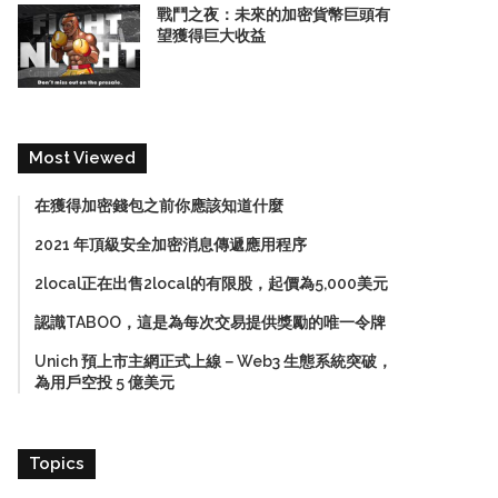
戰鬥之夜：未來的加密貨幣巨頭有
望獲得巨大收益
Most Viewed
在獲得加密錢包之前你應該知道什麼
2021 年頂級安全加密消息傳遞應用程序
2local正在出售2local的有限股，起價為5,000美元
認識TABOO，這是為每次交易提供獎勵的唯一令牌
Unich 預上市主網正式上線－Web3 生態系統突破，
為用戶空投 5 億美元
Topics