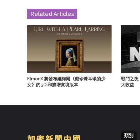
Related Articles
ElmonX 將發布維梅爾《戴珍珠耳環的少
戰鬥之夜
女》的 3D 和擴增實境版本
大收益
類別