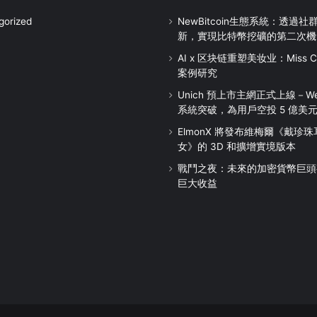
gorized
NewBitcoin生態系統：透過
新，實現比特幣挖礦的第二次機
AI x 区块链重塑美妆业：Miss Chi
案例研究
Unich 預上市主網正式上線－We
系統突破，為用戶空投 5 億美
ElmonX 將發布維梅爾《戴珍
女》的 3D 和擴增實境版本
戰鬥之夜：未來的加密貨幣巨頭
巨大收益