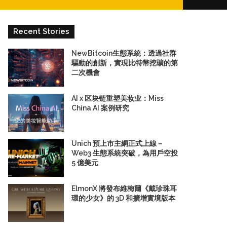
for
Recent Stories
NewBitcoin生態系統：透過社群
驅動的創新，實現比特幣挖礦的第
二次機會
AI x 区块链重塑美妆业：Miss
China AI 案例研究
Unich 預上市主網正式上線－
Web3 生態系統突破，為用戶空投
5 億美元
ElmonX 將發布維梅爾《戴珍珠耳
環的少女》的 3D 和擴增實境版本