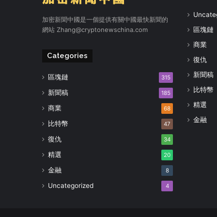
Uncate
加密新聞中國是一個提供有關中國最快新聞的
網站
Zhang@cryptonewschina.com
區塊鏈
商業
Categories
復仇
新聞稿
區塊鏈
315
比特幣
新聞稿
185
精選
商業
68
金融
比特幣
47
復仇
34
精選
20
金融
8
Uncategorized
4