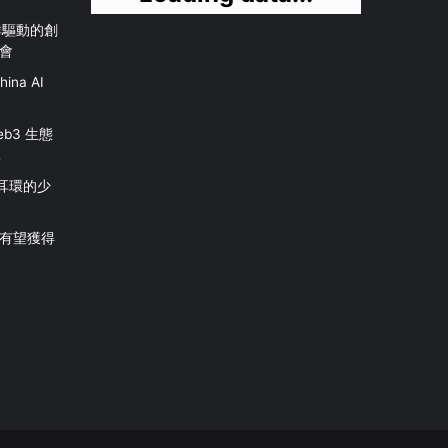
社群驅動的創
會
na AI
b3 生態
元
珠耳環的少
有望獲得