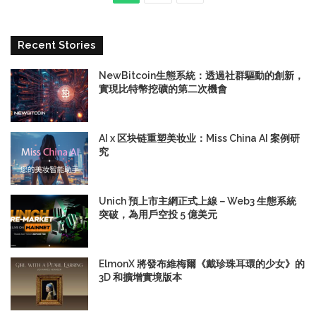
Recent Stories
NewBitcoin生態系統：透過社群驅動的創新，
實現比特幣挖礦的第二次機會
AI x 区块链重塑美妆业：Miss China AI 案例研
究
Unich 預上市主網正式上線－Web3 生態系統
突破，為用戶空投 5 億美元
ElmonX 將發布維梅爾《戴珍珠耳環的少女》的
3D 和擴增實境版本