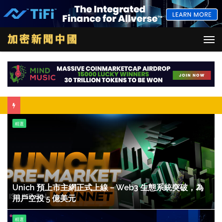
M
Unich
精選
預
上
市
主
網
正
Unich 預上市主網正式上線－Web3 生態系統突破，為
式
用戶空投 5 億美元
上
線
儘
精選