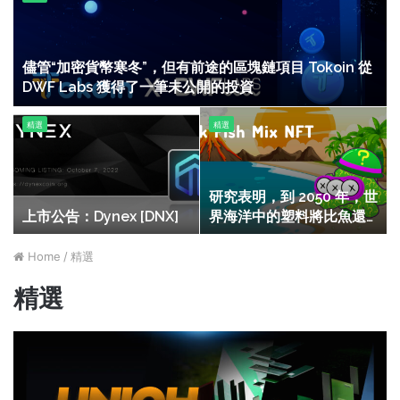
－
管“加
Web3
密
生
貨
態
幣
儘管“加密貨幣寒冬”，但有前途的區塊鏈項目 Tokoin 從
系
寒
DWF Labs 獲得了一筆未公開的投資
統
冬”，
突
上
研
但
精選
精選
破，
市
究
有
為
公
表
前
用
告：
明，
途
戶
Dynex
到
的
研究表明，到 2050 年，世
空
[DNX]
2050
區
上市公告：Dynex [DNX]
界海洋中的塑料將比魚還
投
年，
塊
多。
5
世
鏈
Home
/
精選
億
界
項
美
海
目
精選
元
洋
Tokoin
中
從
的
DWF
塑
Labs
料
獲
將
得