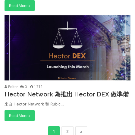
Read More »
Editor
0
1,712
Hector Network 為推出 Hector DEX 做準備
來自 Hector Network 和 Rubic…
Read More »
1
2
»