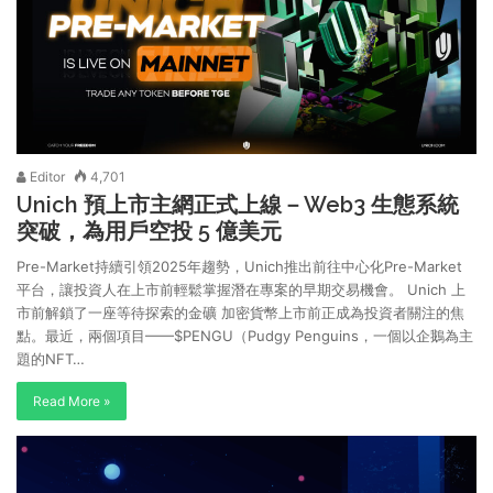
比
了
魚
一
還
筆
多。
未
公
開
的
Editor
4,701
投
Unich 預上市主網正式上線－Web3 生態系統
資
突破，為用戶空投 5 億美元
Pre-Market持續引領2025年趨勢，Unich推出前往中心化Pre-Market
平台，讓投資人在上市前輕鬆掌握潛在專案的早期交易機會。 Unich 上
市前解鎖了一座等待探索的金礦 加密貨幣上市前正成為投資者關注的焦
點。最近，兩個項目——$PENGU（Pudgy Penguins，一個以企鵝為主
題的NFT…
Read More »