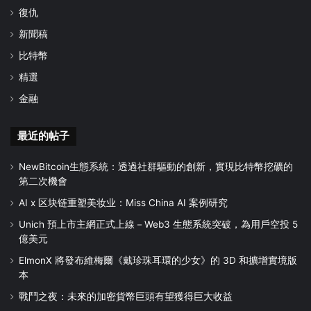
復仇
新聞稿
比特幣
精選
金融
最近的帖子
NewBitcoin生態系統：透過社群驅動的創新，實現比特幣挖礦的
第二次機會
AI x 区块链重塑美妆业：Miss China AI 案例研究
Unich 預上市主網正式上線－Web3 生態系統突破，為用戶空投 5
億美元
ElmonX 將發布維梅爾《戴珍珠耳環的少女》的 3D 和擴增實境版
本
戰鬥之夜：未來的加密貨幣巨頭有望獲得巨大收益