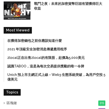
戰鬥之夜：未來的加密貨幣巨頭有望獲得巨大
收益
Most Viewed
在獲得加密錢包之前你應該知道什麼
2021 年頂級安全加密消息傳遞應用程序
2local正在出售2local的有限股，起價為5,000美元
認識TABOO，這是為每次交易提供獎勵的唯一令牌
Unich 預上市主網正式上線－Web3 生態系統突破，為用戶空投 5
億美元
Topics
區塊鏈
315