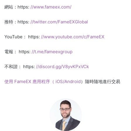
網站：https:
//www.fameex.com/
推特：https:
//twitter.com/FameEXGlobal
YouTube： https:
//www.youtube.com/c/FameEX
電報： https:
//t.me/fameexgroup
不和諧： https:
//discord.gg/V8yvKPxVCk
使用 FameEX 應用程序（ iOS/Android
）
隨時隨地進行交易