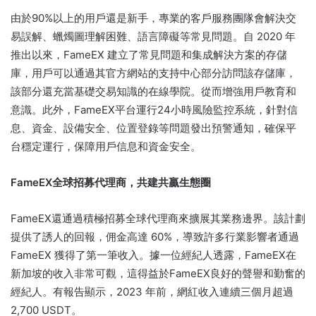
由於90%以上的用戶還是新手，專業的客戶服務團隊會解決交
易誤解、蠟燭圖理解困難、語言障礙等常見問題。
自 2020 年
推出以來，FameEX 建立了常見問題和集成解決方案的存儲
庫，用戶可以通過其官方網站的支持中心部分訪問該存儲庫，
該部分還充當基礎交易知識的在線學院。
從而增強用戶教育和
意識。
此外，FameEX平台運行24小時風險監控系統，針對信
息、資金、設備安全、位置登錄等問題發出預警通知，確保平
台穩定運行，保障用戶信息和資金安全。
FameEX全球招募代理商，共建共贏生態圈
FameEX還通過積極招募全球代理商來擴展其業務邊界。
該計劃
提供了誘人的回報，佣金高達 60%，導致許多行業影響者通過
FameEX 獲得了第一筆收入。
據一位經紀人透露，FameEX在
新加坡的收入非常可觀，這得益於FameEX良好的聲譽和勤奮的
經紀人。
有報告顯示，2023 年前，網紅收入連續三個月超過
2,700 USDT。