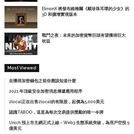
ElmonX 將發布維梅爾《戴珍珠耳環的少女》的
3D 和擴增實境版本
戰鬥之夜：未來的加密貨幣巨頭有望獲得巨大
收益
Most Viewed
在獲得加密錢包之前你應該知道什麼
2021 年頂級安全加密消息傳遞應用程序
2local正在出售2local的有限股，起價為5,000美元
認識TABOO，這是為每次交易提供獎勵的唯一令牌
Unich 預上市主網正式上線－Web3 生態系統突破，為用戶空投 5
億美元