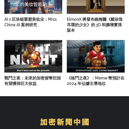
AI x 区块链重塑美妆业：Miss
ElmonX 將發布維梅爾《戴珍珠
China AI 案例研究
耳環的少女》的 3D 和擴增實境
版本
戰鬥之夜：未來的加密貨幣巨頭
《格鬥之夜》：Meme 幣預計在
有望獲得巨大收益
2024 年佔據主導地位