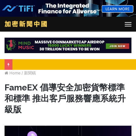
M
Home
/
新聞稿
FameEX 倡導安全加密貨幣標準
和標準 推出客戶服務響應系統升
級版