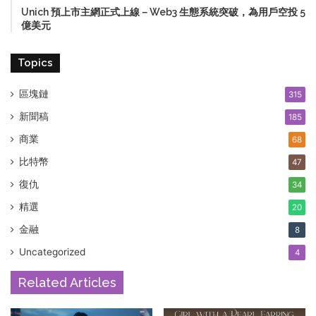
Unich 預上市主網正式上線－Web3 生態系統突破，為用戶空投 5
億美元
Topics
區塊鏈
315
新聞稿
185
商業
68
比特幣
47
復仇
34
精選
20
金融
8
Uncategorized
4
Related Articles