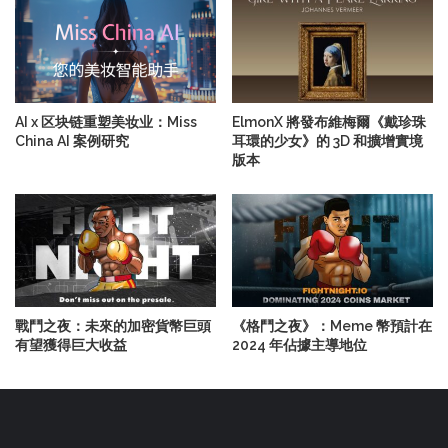
AI x 区块链重塑美妆业：Miss
ElmonX 將發布維梅爾《戴珍珠
China AI 案例研究
耳環的少女》的 3D 和擴增實境
版本
戰鬥之夜：未來的加密貨幣巨頭
《格鬥之夜》：Meme 幣預計在
有望獲得巨大收益
2024 年佔據主導地位