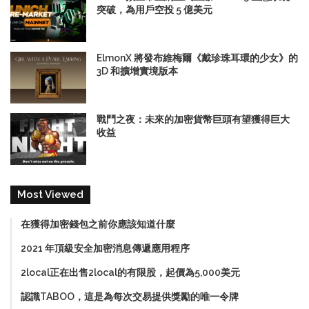
突破，為用戶空投 5 億美元
ElmonX 將發布維梅爾《戴珍珠耳環的少女》的
3D 和擴增實境版本
戰鬥之夜：未來的加密貨幣巨頭有望獲得巨大
收益
Most Viewed
在獲得加密錢包之前你應該知道什麼
2021 年頂級安全加密消息傳遞應用程序
2local正在出售2local的有限股，起價為5,000美元
認識TABOO，這是為每次交易提供獎勵的唯一令牌