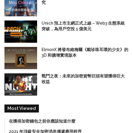
究
Unich 預上市主網正式上線－Web3 生態系統
突破，為用戶空投 5 億美元
ElmonX 將發布維梅爾《戴珍珠耳環的少女》的
3D 和擴增實境版本
戰鬥之夜：未來的加密貨幣巨頭有望獲得巨大
收益
Most Viewed
在獲得加密錢包之前你應該知道什麼
2021 年頂級安全加密消息傳遞應用程序