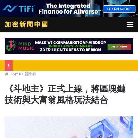
M
Home
/
新聞稿
《斗地主》正式上線，將區塊鏈
技術與大富翁風格玩法結合