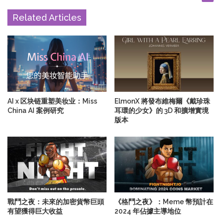
Related Articles
AI x 区块链重塑美妆业：Miss
ElmonX 將發布維梅爾《戴珍珠
China AI 案例研究
耳環的少女》的 3D 和擴增實境
版本
戰鬥之夜：未來的加密貨幣巨頭
《格鬥之夜》：Meme 幣預計在
有望獲得巨大收益
2024 年佔據主導地位