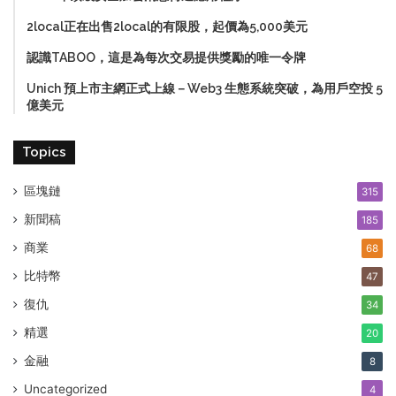
2local正在出售2local的有限股，起價為5,000美元
認識TABOO，這是為每次交易提供獎勵的唯一令牌
Unich 預上市主網正式上線－Web3 生態系統突破，為用戶空投 5
億美元
Topics
區塊鏈
315
新聞稿
185
商業
68
比特幣
47
復仇
34
精選
20
金融
8
Uncategorized
4