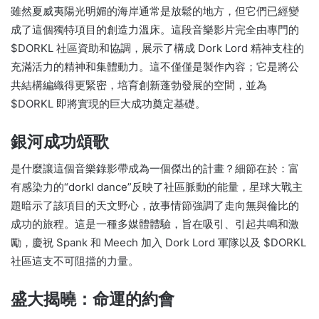
雖然夏威夷陽光明媚的海岸通常是放鬆的地方，但它們已經變
成了這個獨特項目的創造力溫床。
這段音樂影片完全由專門的
$DORKL 社區資助和協調，展示了構成 Dork Lord 精神支柱的
充滿活力的精神和集體動力。
這不僅僅是製作內容；
它是將公
共結構編織得更緊密，培育創新蓬勃發展的空間，並為
$DORKL 即將實現的巨大成功奠定基礎。
銀河成功頌歌
是什麼讓這個音樂錄影帶成為一個傑出的計畫？
細節在於：富
有感染力的“dorkl dance”反映了社區脈動的能量，星球大戰主
題暗示了該項目的天文野心，故事情節強調了走向無與倫比的
成功的旅程。
這是一種多媒體體驗，旨在吸引、引起共鳴和激
勵，慶祝 Spank 和 Meech 加入 Dork Lord 軍隊以及 $DORKL
社區這支不可阻擋的力量。
盛大揭曉：命運的約會