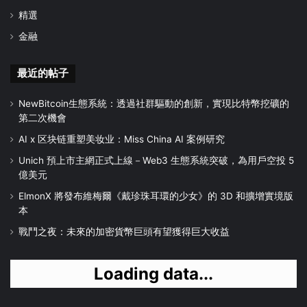
精選
金融
最近的帖子
NewBitcoin生態系統：透過社群驅動的創新，實現比特幣挖礦的
第二次機會
AI x 区块链重塑美妆业：Miss China AI 案例研究
Unich 預上市主網正式上線－Web3 生態系統突破，為用戶空投 5
億美元
ElmonX 將發布維梅爾《戴珍珠耳環的少女》的 3D 和擴增實境版
本
戰鬥之夜：未來的加密貨幣巨頭有望獲得巨大收益
Loading data...