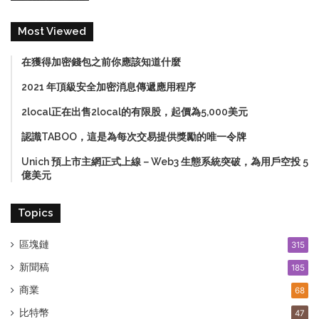
Most Viewed
在獲得加密錢包之前你應該知道什麼
2021 年頂級安全加密消息傳遞應用程序
2local正在出售2local的有限股，起價為5,000美元
認識TABOO，這是為每次交易提供獎勵的唯一令牌
Unich 預上市主網正式上線－Web3 生態系統突破，為用戶空投 5
億美元
Topics
區塊鏈
315
新聞稿
185
商業
68
比特幣
47