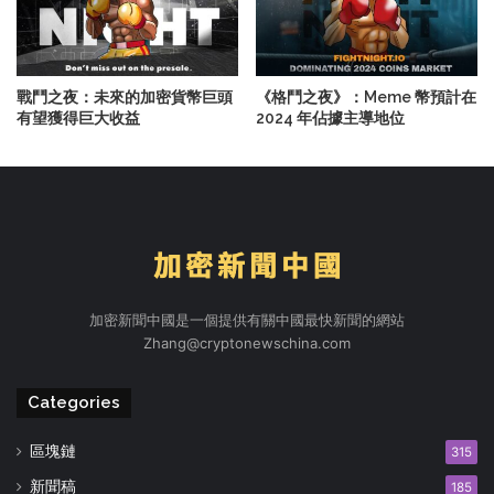
戰鬥之夜：未來的加密貨幣巨頭
《格鬥之夜》：Meme 幣預計在
有望獲得巨大收益
2024 年佔據主導地位
加密新聞中國是一個提供有關中國最快新聞的網站
Zhang@cryptonewschina.com
Categories
區塊鏈
315
新聞稿
185