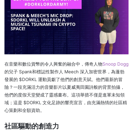
在音樂和數位貨幣的令人興奮的融合中，傳奇人物
Snoop Dogg
的兒子 Spank和標誌性製作人 Meech 深入加密世界，為蓬勃
發展的 $DORKL 運動貢獻了他們的創意天賦。
他們最新的冒
險？
一段充滿活力的音樂影片以夏威夷田園詩般的背景拍攝，
他們的度假天堂變成了靈感畫布。
這項舉措不僅是進軍未知領
域；
這是 $DORKL 文化足跡的響亮宣言，由充滿熱情的社區精
心策劃和全額資助。
社區驅動的創造力