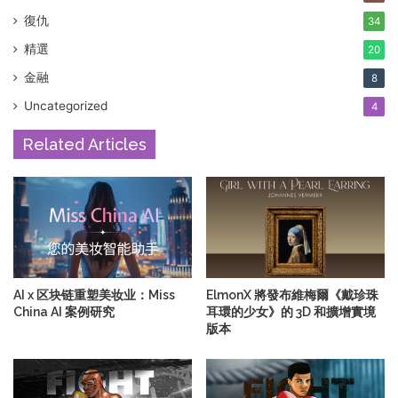
復仇
34
精選
20
金融
8
Uncategorized
4
Related Articles
AI x 区块链重塑美妆业：Miss
ElmonX 將發布維梅爾《戴珍珠
China AI 案例研究
耳環的少女》的 3D 和擴增實境
版本