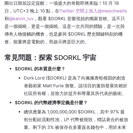
圈出日期並設定提醒；
一場盛大的奇觀即將來臨！
10 月 18
日，UTC+3 晚上 10 點，
在
Twitter 空間上加入
@meechwells
和
@kalvin_luv
，觀看 $DORKL 音樂視頻的獨家首映。
這不只
是一個揭曉，更是一個揭曉。
這是一次共同的體驗，是一次與
傳奇人物接觸的機會，也是參與 $DORKL 歷史關鍵時刻的機
會。
能量將是電動的，而啟示將是巨大的。
常見問題：探索 $DORKL 宇宙
$DORKL 的本質是什麼？
Dork Lord ($DORKL) 是為了向佩佩青蛙模因的創造
者藝術家 Matt Furie 致敬。
該項目的蓬勃發展依賴於
社區所有權，並致力於提升和尊重其所代表的藝術。
$DORKL 的代幣經濟學定義是什麼？
總供應量為 1,000,000,000 $DORKL，其中 97% 最
初分配給流動性池，LP 代幣被燒毀，標誌著合約被放
棄。
剩下的 3% 被保存在多重簽名錢包中，用於未來