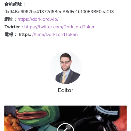
合約網址
：
0x94Be6962be41377d5BedA8dFe1b100F3BF0eaCf3
網址
：
https://dorklord.vip/
Twirter：
https://twitter.com/DorkLordToken
電報： https:
//t.me/DorkLordToken
Editor