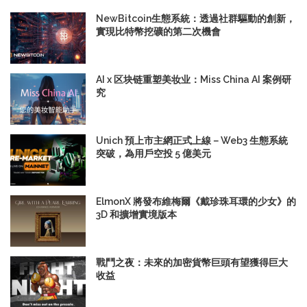
NewBitcoin生態系統：透過社群驅動的創新，
實現比特幣挖礦的第二次機會
AI x 区块链重塑美妆业：Miss China AI 案例研
究
Unich 預上市主網正式上線－Web3 生態系統
突破，為用戶空投 5 億美元
ElmonX 將發布維梅爾《戴珍珠耳環的少女》的
3D 和擴增實境版本
戰鬥之夜：未來的加密貨幣巨頭有望獲得巨大
收益