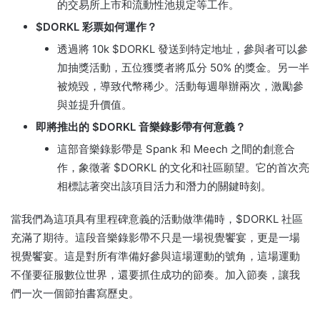
的交易所上市和流動性池規定等工作。
$DORKL 彩票如何運作？
透過將 10k $DORKL 發送到特定地址，參與者可以參
加抽獎活動，五位獲獎者將瓜分 50% 的獎金。
另一半
被燒毀，導致代幣稀少。
活動每週舉辦兩次，激勵參
與並提升價值。
即將推出的 $DORKL 音樂錄影帶有何意義？
這部音樂錄影帶是 Spank 和 Meech 之間的創意合
作，象徵著 $DORKL 的文化和社區願望。
它的首次亮
相標誌著突出該項目活力和潛力的關鍵時刻。
當我們為這項具有里程碑意義的活動做準備時，$DORKL 社區
充滿了期待。
這段音樂錄影帶不只是一場視覺饗宴，更是一場
視覺饗宴。
這是對所有準備好參與這場運動的號角，這場運動
不僅要征服數位世界，還要抓住成功的節奏。
加入節奏，讓我
們一次一個節拍書寫歷史。