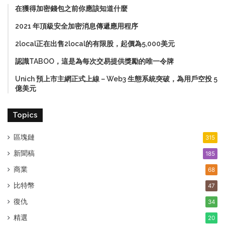
在獲得加密錢包之前你應該知道什麼
2021 年頂級安全加密消息傳遞應用程序
2local正在出售2local的有限股，起價為5,000美元
認識TABOO，這是為每次交易提供獎勵的唯一令牌
Unich 預上市主網正式上線－Web3 生態系統突破，為用戶空投 5
億美元
Topics
區塊鏈
315
新聞稿
185
商業
68
比特幣
47
復仇
34
精選
20