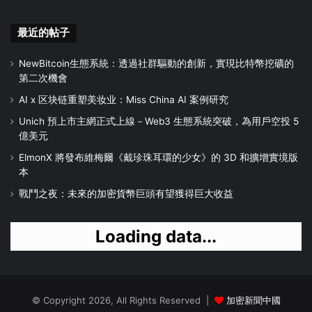
最近的帖子
NewBitcoin生態系統：透過社群驅動的創新，實現比特幣挖礦的
第二次機會
AI x 区块链重塑美妆业：Miss China AI 案例研究
Unich 預上市主網正式上線－Web3 生態系統突破，為用戶空投 5
億美元
ElmonX 將發布維梅爾《戴珍珠耳環的少女》的 3D 和擴增實境版
本
戰鬥之夜：未來的加密貨幣巨頭有望獲得巨大收益
Loading data...
© Copyright 2026, All Rights Reserved |
加密新聞中國