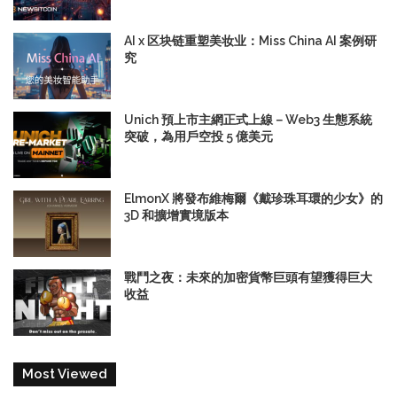
AI x 区块链重塑美妆业：Miss China AI 案例研
究
Unich 預上市主網正式上線－Web3 生態系統
突破，為用戶空投 5 億美元
ElmonX 將發布維梅爾《戴珍珠耳環的少女》的
3D 和擴增實境版本
戰鬥之夜：未來的加密貨幣巨頭有望獲得巨大
收益
Most Viewed