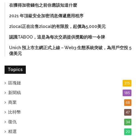
在獲得加密錢包之前你應該知道什麼
2021 年頂級安全加密消息傳遞應用程序
2local正在出售2local的有限股，起價為5,000美元
認識TABOO，這是為每次交易提供獎勵的唯一令牌
Unich 預上市主網正式上線－Web3 生態系統突破，為用戶空投 5
億美元
Topics
區塊鏈
315
新聞稿
185
商業
68
比特幣
47
復仇
34
精選
20