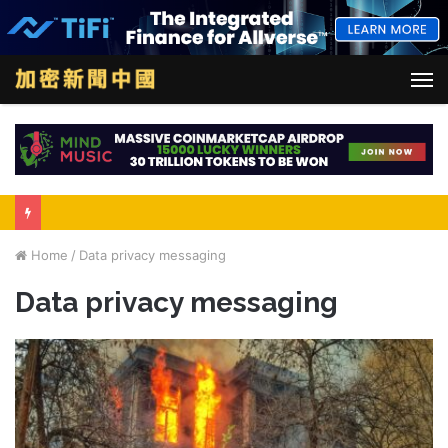
M
Home
/
Data privacy messaging
Data privacy messaging