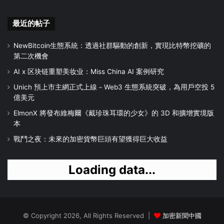
最近的帖子
NewBitcoin生態系統：透過社群驅動的創新，實現比特幣挖礦的
第二次機會
AI x 区块链重塑美妆业：Miss China AI 案例研究
Unich 預上市主網正式上線－Web3 生態系統突破，為用戶空投 5
億美元
ElmonX 將發布維梅爾《戴珍珠耳環的少女》的 3D 和擴增實境版
本
戰鬥之夜：未來的加密貨幣巨頭有望獲得巨大收益
Loading data...
© Copyright 2026, All Rights Reserved |
加密新聞中國