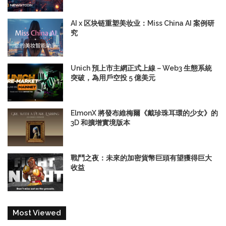
AI x 区块链重塑美妆业：Miss China AI 案例研
究
Unich 預上市主網正式上線－Web3 生態系統
突破，為用戶空投 5 億美元
ElmonX 將發布維梅爾《戴珍珠耳環的少女》的
3D 和擴增實境版本
戰鬥之夜：未來的加密貨幣巨頭有望獲得巨大
收益
Most Viewed