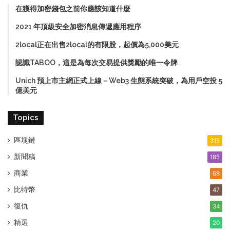
在獲得加密錢包之前你應該知道什麼
2021 年頂級安全加密消息傳遞應用程序
2local正在出售2local的有限股，起價為5,000美元
認識TABOO，這是為每次交易提供獎勵的唯一令牌
Unich 預上市主網正式上線－Web3 生態系統突破，為用戶空投 5
億美元
Topics
區塊鏈
315
新聞稿
185
商業
68
比特幣
47
復仇
34
精選
20