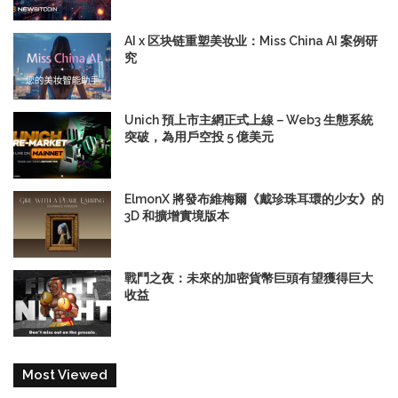
AI x 区块链重塑美妆业：Miss China AI 案例研
究
Unich 預上市主網正式上線－Web3 生態系統
突破，為用戶空投 5 億美元
ElmonX 將發布維梅爾《戴珍珠耳環的少女》的
3D 和擴增實境版本
戰鬥之夜：未來的加密貨幣巨頭有望獲得巨大
收益
Most Viewed