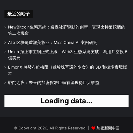
最近的帖子
NewBitcoin生態系統：透過社群驅動的創新，實現比特幣挖礦的
第二次機會
AI x 区块链重塑美妆业：Miss China AI 案例研究
Unich 預上市主網正式上線－Web3 生態系統突破，為用戶空投 5
億美元
ElmonX 將發布維梅爾《戴珍珠耳環的少女》的 3D 和擴增實境版
本
戰鬥之夜：未來的加密貨幣巨頭有望獲得巨大收益
Loading data...
© Copyright 2026, All Rights Reserved |
加密新聞中國