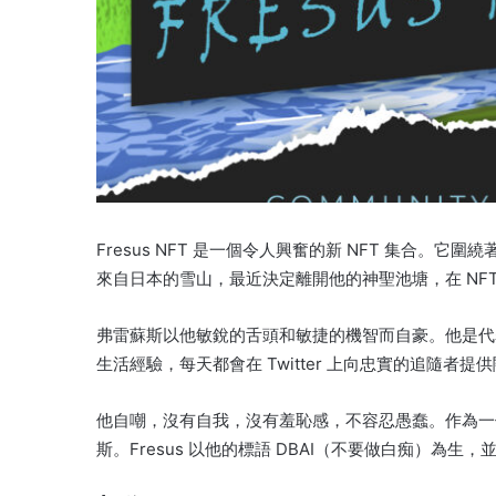
Fresus NFT 是一個令人興奮的新 NFT 集合。
它圍繞
來自日本的雪山，最近決定離開他的神聖池塘，在 NF
弗雷蘇斯以他敏銳的舌頭和敏捷的機智而自豪。
他是代
生活經驗，每天都會在 Twitter 上向忠實的追隨者
他自嘲，沒有自我，沒有羞恥感，不容忍愚蠢。
作為一
斯。
Fresus 以他的標語 DBAI（不要做白痴）為