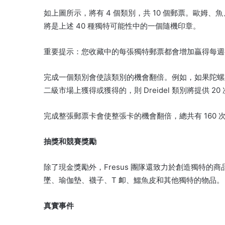
如上圖所示，將有 4 個類別，共 10 個郵票。
歐姆、魚
將是上述 40 種獨特可能性中的一個隨機印章。
重要提示：您收藏中的每張獨特郵票都會增加贏得每週
完成一個類別會使該類別的機會翻倍。
例如，如果陀螺有
二級市場上獲得或獲得的，則 Dreidel 類別將提供 20
完成整張郵票卡會使整張卡的機會翻倍，總共有 160 
抽獎和競賽獎勵
除了現金獎勵外，Fresus 團隊還致力於創造獨特
墜、瑜伽墊、襪子、T 卹、鱷魚皮和其他獨特的物品。
真實事件