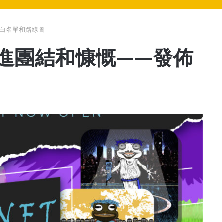
發佈白名單和路線圖
合集促進團結和慷慨——發佈