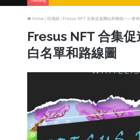
Trending
Home
/
區塊鏈
/
Fresus NFT 合集促進團結和慷慨——
Fresus NFT 
白名單和路線圖