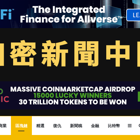
Sid
商業
區塊鏈
精選
復仇
新聞稿
金融
比特幣