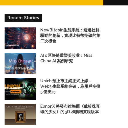
for
Recent Stories
NewBitcoin生態系統：透過社群
驅動的創新，實現比特幣挖礦的第
二次機會
AI x 区块链重塑美妆业：Miss
China AI 案例研究
Unich 預上市主網正式上線－
Web3 生態系統突破，為用戶空投
5 億美元
ElmonX 將發布維梅爾《戴珍珠耳
環的少女》的 3D 和擴增實境版本