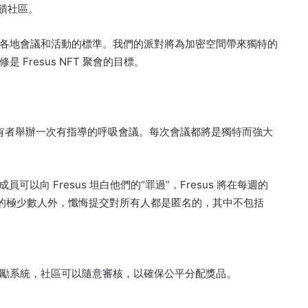
回饋社區。
各地會議和活動的標準。
我們的派對將為加密空間帶來獨特的
 Fresus NFT 聚會的目標。
NFT 持有者舉辦一次有指導的呼吸會議。
每次會議都將是獨特而強大
成員可以向 Fresus 坦白他們的“罪過”，Fresus 將在每週的
 團隊中的極少數人外，懺悔提交對所有人都是匿名的，其中不包括
勵系統，社區可以隨意審核，以確保公平分配獎品。