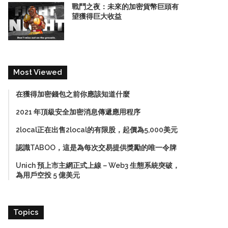
戰鬥之夜：未來的加密貨幣巨頭有
望獲得巨大收益
Most Viewed
在獲得加密錢包之前你應該知道什麼
2021 年頂級安全加密消息傳遞應用程序
2local正在出售2local的有限股，起價為5,000美元
認識TABOO，這是為每次交易提供獎勵的唯一令牌
Unich 預上市主網正式上線－Web3 生態系統突破，
為用戶空投 5 億美元
Topics