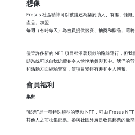
想像
Fresus 社區精神可以被描述為樂於助人、有趣、慷
產品。
加盟
每週（有時每天）為會員提供競賽、抽獎和贈品。
還將
儘管許多新的 NFT 項目都沿著類似的路線運行，但
態系統可以自我延續並令人愉悅地參與其中。
我們的營
和活動方面經驗豐富，使項目變得有趣和令人興奮。
會員福利
集郵
“郵票”是一種特殊類型的獎勵 NFT，可由 Fresus NF
其他人之前收集郵票。
參與社區外展是收集郵票的最簡