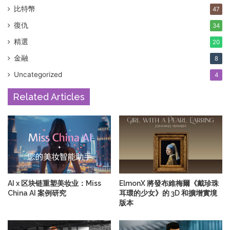
比特幣
47
復仇
34
精選
20
金融
8
Uncategorized
4
Related Articles
AI x 区块链重塑美妆业：Miss
ElmonX 將發布維梅爾《戴珍珠
China AI 案例研究
耳環的少女》的 3D 和擴增實境
版本