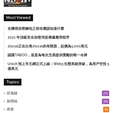
Most Viewed
在獲得加密錢包之前你應該知道什麼
2021 年頂級安全加密消息傳遞應用程序
2local正在出售2local的有限股，起價為5,000美元
認識TABOO，這是為每次交易提供獎勵的唯一令牌
Unich 預上市主網正式上線－Web3 生態系統突破，為用戶空投 5
億美元
Topics
區塊鏈
315
新聞稿
185
商業
68