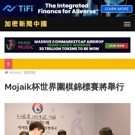
M
Home
/
新聞稿
Mojaik杯世界圍棋錦標賽將舉行