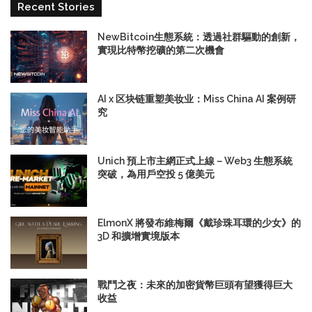
Recent Stories
NewBitcoin生態系統：透過社群驅動的創新，
實現比特幣挖礦的第二次機會
AI x 区块链重塑美妆业：Miss China AI 案例研
究
Unich 預上市主網正式上線－Web3 生態系統
突破，為用戶空投 5 億美元
ElmonX 將發布維梅爾《戴珍珠耳環的少女》的
3D 和擴增實境版本
戰鬥之夜：未來的加密貨幣巨頭有望獲得巨大
收益