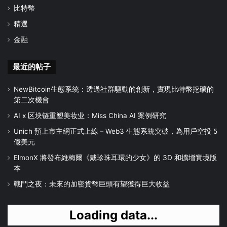
比特幣
精選
金融
最近的帖子
NewBitcoin生態系統：透過社群驅動的創新，實現比特幣挖礦的
第二次機會
AI x 区块链重塑美妆业：Miss China AI 案例研究
Unich 預上市主網正式上線－Web3 生態系統突破，為用戶空投 5
億美元
ElmonX 將發布維梅爾《戴珍珠耳環的少女》的 3D 和擴增實境版
本
戰鬥之夜：未來的加密貨幣巨頭有望獲得巨大收益
Loading data...