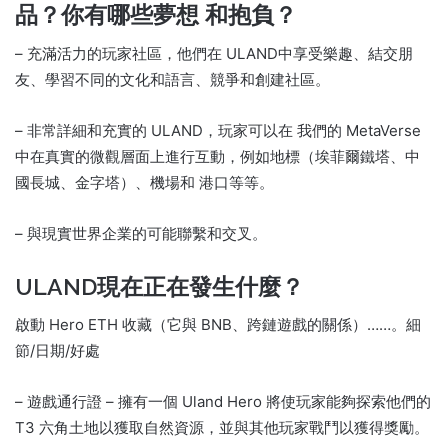
品？
你有哪些夢想
和抱負？
– 充滿活力的玩家社區，他們在 ULAND
中享受樂趣、結交朋
友、學習不同的文化和語言、競爭和創建社區。
– 非常詳細和充實的 ULAND，玩家可以在
我們的 MetaVerse
中在真實的微觀層面上進行互動，例如地標（埃菲爾鐵塔、中
國長城、金字塔）、機場和
港口等等。
– 與現實世界企業的可能聯繫和交叉。
ULAND現在正在發生什麼？
啟動 Hero ETH 收藏（它與 BNB、跨鏈遊戲的關係）……。
細
節/日期/好處
– 遊戲通行證 – 擁有一個 Uland Hero 將使玩家能夠探索他們的
T3 六角土地以獲取自然資源，並與其他玩家戰鬥以獲得獎勵。