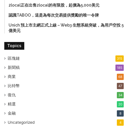
2local正在出售2local的有限股，起價為5,000美元
認識TABOO，這是為每次交易提供獎勵的唯一令牌
Unich 預上市主網正式上線－Web3 生態系統突破，為用戶空投 5
億美元
Topics
區塊鏈
315
新聞稿
185
商業
68
比特幣
47
復仇
34
精選
20
金融
8
Uncategorized
4