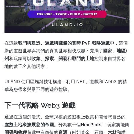
在這款
戰鬥與建造、遊戲與賺錢的實時 PvP 戰略遊戲中
，這個
新的虛擬世界與我們的真實世界相映成趣：充滿了
國家
、
地區/
州
和
玩家可以
收集
、
探索、開發
和
戰鬥
的土地
控制來自世界各
地的數千名其他玩家！
ULAND 使用區塊鏈技術構建，利用 NFT、遊戲和 Web3 的精
華為您帶來與眾不同的遊戲體驗。
下一代戰略 Web3 遊戲
通過在這個沉浸式、全球規模的遊戲板上
收集和開發您自己的
虛擬土地來擴展您的帝國。
分為數千個
Hex Plots
，玩家將能夠
開采和收穫
遊戲中有價值的
資源
（例如黃金、石頭、木材和鑽