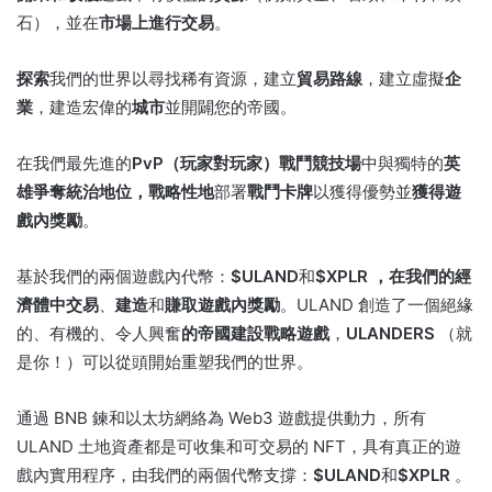
石），並在
市場上進行交易
。
探索
我們的世界以尋找稀有資源，建立
貿易路線
，建立虛擬
企
業
，建造宏偉的
城市
並開闢您的帝國。
在我們最先進的
PvP（玩家對玩家）戰鬥競技場
中與獨特的
英
雄爭奪統治地位，戰略性地
部署
戰鬥卡牌
以獲得優勢並
獲得遊
戲內獎勵
。
基於我們的兩個遊戲內代幣：
$ULAND
和
$XPLR ，在我們的經
濟體中
交易
、
建造
和
賺取遊戲內獎勵
。
ULAND 創造了一個絕緣
的、有機的、令人興奮
的帝國建設戰略遊戲
，
ULANDERS
（就
是你！）可以從頭開始重塑我們的世界。
通過 BNB 鍊和以太坊網絡為 Web3 遊戲提供動力，所有
ULAND 土地資產都是可收集和可交易的 NFT，具有真正的遊
戲內實用程序，由我們的兩個代幣支撐：
$ULAND
和
$XPLR
。