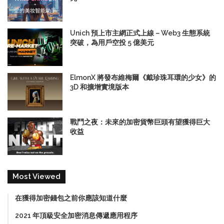
Unich 預上市主網正式上線－Web3 生態系統
突破，為用戶空投 5 億美元
ElmonX 將發布維梅爾《戴珍珠耳環的少女》的
3D 和擴增實境版本
戰鬥之夜：未來的加密貨幣巨頭有望獲得巨大
收益
Most Viewed
在獲得加密錢包之前你應該知道什麼
2021 年頂級安全加密消息傳遞應用程序