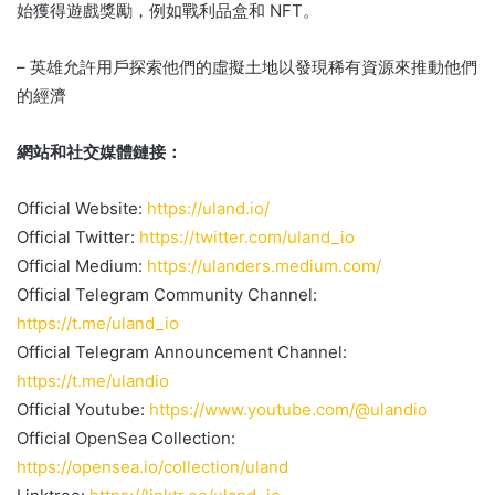
始獲得遊戲獎勵，例如戰利品盒和 NFT。
– 英雄允許用戶探索他們的虛擬土地以發現稀有資源來推動他們
的經濟
網站和社交媒體鏈接：
Official Website:
https://uland.io/
Official Twitter:
https://twitter.com/uland_io
Official Medium:
https://ulanders.medium.com/
Official Telegram Community Channel:
https://t.me/uland_io
Official Telegram Announcement Channel:
https://t.me/ulandio
Official Youtube:
https://www.youtube.com/@ulandio
Official OpenSea Collection:
https://opensea.io/collection/uland