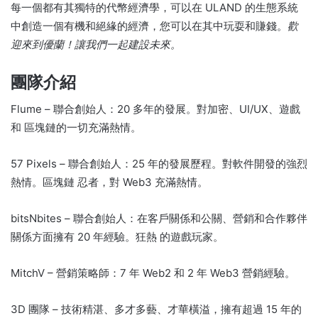
每一個都有其獨特的代幣經濟學，可以在 ULAND 的生態系統
中創造一個有機和絕緣的經濟，您可以在其中玩耍和賺錢。
歡
迎來到優蘭！
讓我們一起建設未來。
團隊介紹
Flume – 聯合創始人：20 多年的發展。
對加密、UI/UX、遊戲
和
區塊鏈的一切充滿熱情。
57 Pixels – 聯合創始人：25 年的發展歷程。
對軟件開發的強烈
熱情。
區塊鏈
忍者，對 Web3 充滿熱​​情。
bitsNbites – 聯合創始人：在客戶關係和公關、營銷和合作夥伴
關係方面擁有 20 年經驗。
狂熱
的遊戲玩家。
MitchV – 營銷策略師：7 年 Web2 和 2 年 Web3 營銷經驗。
3D 團隊 – 技術精湛、多才多藝、才華橫溢，擁有超過 15 年的