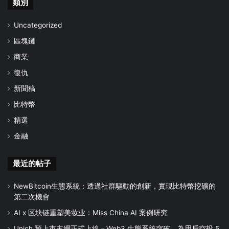
類別
Uncategorized
區塊鏈
商業
復仇
新聞稿
比特幣
精選
金融
最近的帖子
NewBitcoin生態系統：透過社群驅動的創新，實現比特幣挖礦的
第二次機會
AI x 区块链重塑美妆业：Miss China AI 案例研究
Unich 預上市主網正式上線－Web3 生態系統突破，為用戶空投 5