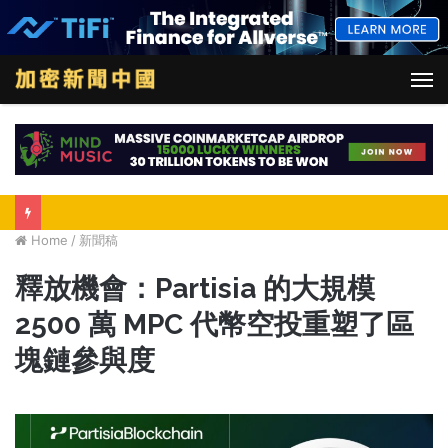
M
Home
/
新聞稿
釋放機會：Partisia 的大規模
2500 萬 MPC 代幣空投重塑了區
塊鏈參與度