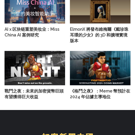
AI x 区块链重塑美妆业：Miss
ElmonX 將發布維梅爾《戴珍珠
China AI 案例研究
耳環的少女》的 3D 和擴增實境
版本
戰鬥之夜：未來的加密貨幣巨頭
《格鬥之夜》：Meme 幣預計在
有望獲得巨大收益
2024 年佔據主導地位