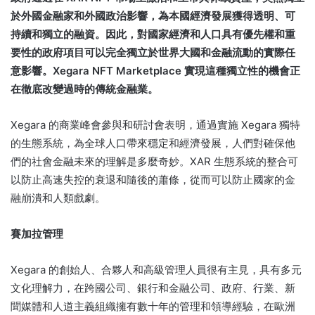
於外國金融家和外國政治影響，為本國經濟發展獲得透明、可
持續和獨立的融資。
因此，對國家經濟和人口具有優先權和重
要性的政府項目可以完全獨立於世界大國和金融流動的實際任
意影響。
Xegara NFT Marketplace 實現這種獨立性的機會正
在徹底改變過時的傳統金融業。
Xegara 的商業峰會參與和研討會表明，通過實施 Xegara 獨特
的生態系統，為全球人口帶來穩定和經濟發展，人們對確保他
們的社會金融未來的理解是多麼奇妙。
XAR 生態系統的整合可
以防止高速失控的衰退和隨後的蕭條，從而可以防止國家的金
融崩潰和人類戲劇。
賽加拉管理
Xegara 的創始人、合夥人和高級管理人員很有主見，具有多元
文化理解力，在跨國公司、銀行和金融公司、政府、行業、新
聞媒體和人道主義組織擁有數十年的管理和領導經驗，在歐洲