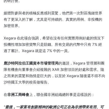
的研討會。
媒體對參與者的積極反應感到震驚，他們第一次對區塊鏈世界
有了更深入的了解，尤其是可持續的、真實的用例、非投機的
加密世界。
Xegara 在此場合強調，希望在沒有任何實際用例好處的情況下
投機性增加加密貨幣只是賠錢。
所有交易的代幣中只有 7% 經
過了審計。
Xegara 就是這 7% 中的一員。
應沙特阿拉伯王國資本市場管理局
的邀請
，Xegara 管理層和團
隊有機會向董事會介紹複雜的 XAR 加密項目的好處和需求。
隨
之而來的震驚和熱情是巨大的，以至於 Xegara 隨後還不得不向
沙特國王大學的校長做報告。
在
非洲工商峰會
上，聯合國非洲組織總幹事是這樣說的：
“最後，一家富有創新精神的歐洲公司正在為非洲帶來有用、可