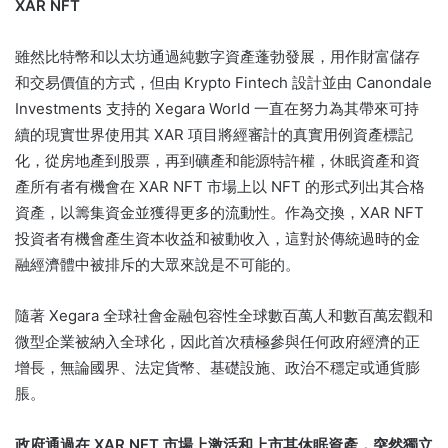
XAR NFT
雖然比特幣和以太坊通過純數字資產蓬勃發展，用作財富儲存
和交易價值的方式，但由 Krypto Fintech 設計並由 Canondale
Investments 支持的 Xegara World 一直在努力為其帶來可持
續的現實世界使用其 XAR 項目將經審計的真實用例資產標記
化，從房地產到股票，再到礦產和能源特許權，休眠資產和資
產所有者有機會在 XAR NFT 市場上以 NFT 的形式列出其合格
資產，以籌集資金並獲得更多的流動性。
作為交換，XAR NFT
投資者有機會產生資本收益和被動收入，這對於傳統過時的金
融經濟體中被排斥的大眾來說是不可能的。
隨著 Xegara 全球社會金融包容性全球數百萬人和數百萬宏觀和
微型企業被納入全球化，因此首次積極參與任何政府經濟的正
增長，無論國界、法定貨幣、基礎設施、政治不穩定或通貨膨
脹。
政府通過在 XAR NFT 市場上激活和上市其休眠資產，突然獨立