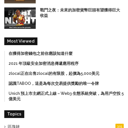
戰鬥之夜：未來的加密貨幣巨頭有望獲得巨大
收益
Most Viewed
在獲得加密錢包之前你應該知道什麼
2021 年頂級安全加密消息傳遞應用程序
2local正在出售2local的有限股，起價為5,000美元
認識TABOO，這是為每次交易提供獎勵的唯一令牌
Unich 預上市主網正式上線－Web3 生態系統突破，為用戶空投 5
億美元
Topics
區塊鏈
315