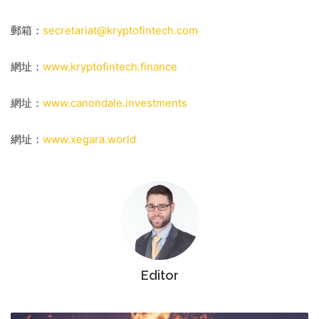
郵箱：
secretariat@kryptofintech.com
網址：
www.kryptofintech.finance
網址：
www.canondale.investments
網址：
www.xegara.world
Editor