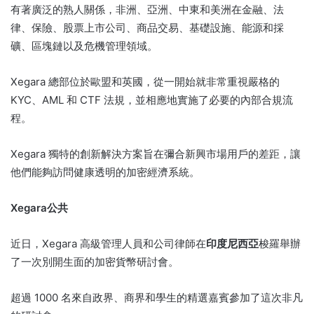
有著廣泛的熟人關係，非洲、亞洲、中東和美洲在金融、法
律、保險、股票上市公司、商品交易、基礎設施、能源和採
礦、區塊鏈以及危機管理領域。
Xegara 總部位於歐盟和英國，從一開始就非常重視嚴格的
KYC、AML 和 CTF 法規，並相應地實施了必要的內部合規流
程。
Xegara 獨特的創新解決方案旨在彌合新興市場用戶的差距，讓
他們能夠訪問健康透明的加密經濟系統。
Xegara公共
近日，Xegara 高級管理人員和公司律師在
印度尼西亞
梭羅舉辦
了一次別開生面的加密貨幣研討會。
超過 1000 名來自政界、商界和學生的精選嘉賓參加了這次非凡