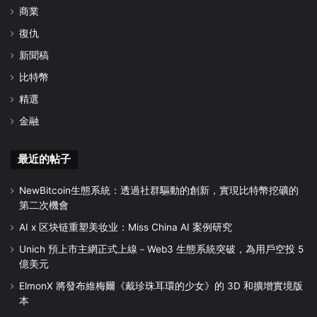
商業
復仇
新聞稿
比特幣
精選
金融
最近的帖子
NewBitcoin生態系統：透過社群驅動的創新，實現比特幣挖礦的
第二次機會
AI x 区块链重塑美妆业：Miss China AI 案例研究
Unich 預上市主網正式上線－Web3 生態系統突破，為用戶空投 5
億美元
ElmonX 將發布維梅爾《戴珍珠耳環的少女》的 3D 和擴增實境版
本