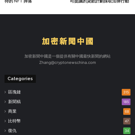
待的 NFT 掉落
司提議的貸款計劃採取法律行動
加密新聞中國是一個提供有關中國最快新聞的網站
Zhang@cryptonewschina.com
Categories
區塊鏈
315
新聞稿
185
商業
68
比特幣
47
復仇
34