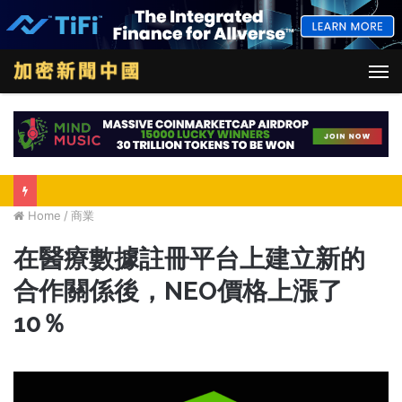
M
Home
/
商業
在醫療數據註冊平台上建立新的
合作關係後，NEO價格上漲了
10％