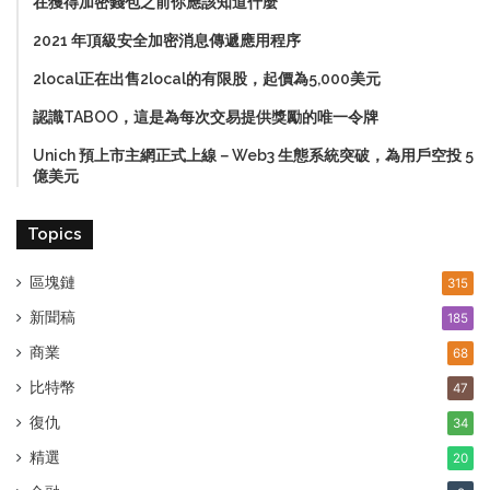
在獲得加密錢包之前你應該知道什麼
2021 年頂級安全加密消息傳遞應用程序
2local正在出售2local的有限股，起價為5,000美元
認識TABOO，這是為每次交易提供獎勵的唯一令牌
Unich 預上市主網正式上線－Web3 生態系統突破，為用戶空投 5
億美元
Topics
區塊鏈
315
新聞稿
185
商業
68
比特幣
47
復仇
34
精選
20