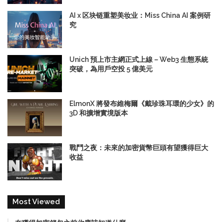
AI x 区块链重塑美妆业：Miss China AI 案例研
究
Unich 預上市主網正式上線－Web3 生態系統
突破，為用戶空投 5 億美元
ElmonX 將發布維梅爾《戴珍珠耳環的少女》的
3D 和擴增實境版本
戰鬥之夜：未來的加密貨幣巨頭有望獲得巨大
收益
Most Viewed