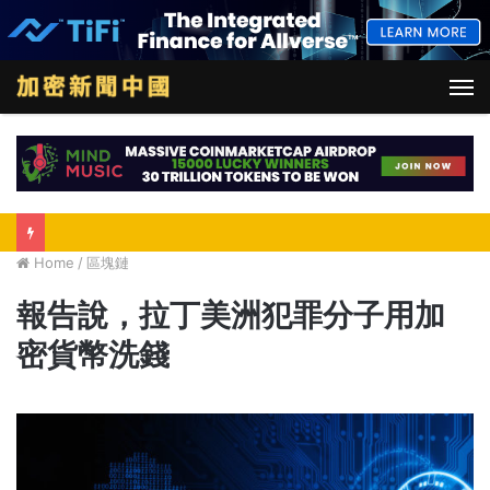
M
Home
/
區塊鏈
報告說，拉丁美洲犯罪分子用加
密貨幣洗錢