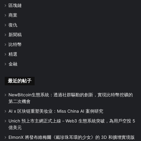
區塊鏈
商業
復仇
新聞稿
比特幣
精選
金融
最近的帖子
NewBitcoin生態系統：透過社群驅動的創新，實現比特幣挖礦的
第二次機會
AI x 区块链重塑美妆业：Miss China AI 案例研究
Unich 預上市主網正式上線－Web3 生態系統突破，為用戶空投 5
億美元
ElmonX 將發布維梅爾《戴珍珠耳環的少女》的 3D 和擴增實境版