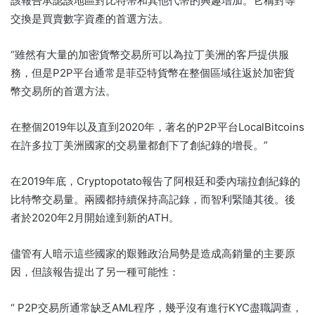
該報告承認該地區對比特幣和其他代幣的興趣增加。它稱對等
交換是買賣數字資產的首選方法。
“雖然有大量的加密貨幣交易所可以為拉丁美洲的客戶提供服
務，但是P2P平台通常是菲亞特貨幣在整個區域往返於加密貨
幣交易所的首選方法。
在整個2019年以及直到2020年，著名的P2P平台LocalBitcoins
在許多拉丁美洲國家的交易量都創下了創紀錄的增長。”
在2019年底，Cryptopotato報告了阿根廷和委內瑞拉創紀錄的
比特幣交易量。兩國都持續保持高記錄，而智利緊隨其後。後
者於2020年2月開始達到新的ATH。
儘管有人暗示這些國家的艱難政治局勢是造成高銷量的主要原
因，但該報告提出了另一種可能性：
“ P2P交易所通常缺乏AML程序，幾乎沒有進行KYC盡職調查，