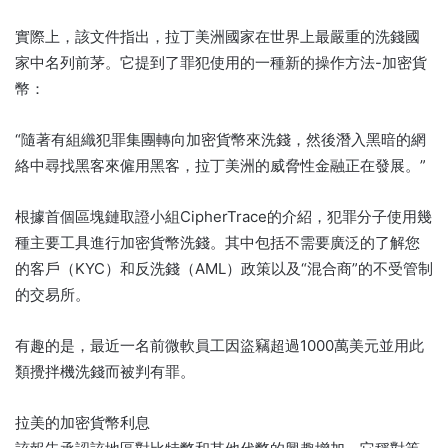
實際上，該文件指出，拉丁美洲國家在世界上最嚴重的洗錢國
家中名列前茅。它提到了罪犯使用的一種新的操作方法-加密貨
幣：
“隨著有組織犯罪集團轉向加密貨幣來洗錢，然後潛入黑暗的網
絡中尋找黑客來僱用黑客，拉丁美洲的威脅性金融正在發展。”
根據首個區塊鏈取證小組CipherTrace的介紹，犯罪分子使用幾
種主要工具進行加密貨幣洗錢。其中包括不需要廣泛的了解您
的客戶（KYC）和反洗錢（AML）政策以及“混合商”的不受管制
的交易所。
有趣的是，最近一名前微軟員工因盜竊超過1000萬美元並用此
類攪拌機洗錢而被判有罪。
拉美的加密貨幣利息