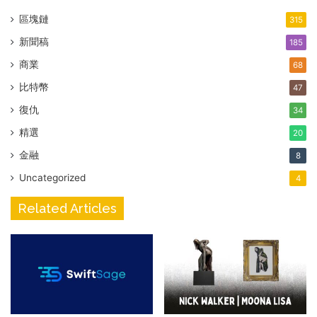
區塊鏈
315
新聞稿
185
商業
68
比特幣
47
復仇
34
精選
20
金融
8
Uncategorized
4
Related Articles