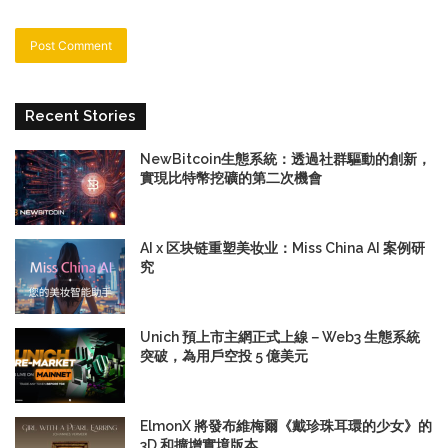
Recent Stories
NewBitcoin生態系統：透過社群驅動的創新，
實現比特幣挖礦的第二次機會
AI x 区块链重塑美妆业：Miss China AI 案例研
究
Unich 預上市主網正式上線－Web3 生態系統
突破，為用戶空投 5 億美元
ElmonX 將發布維梅爾《戴珍珠耳環的少女》的
3D 和擴增實境版本