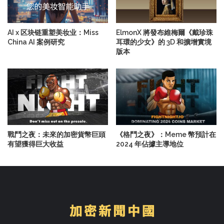
AI x 区块链重塑美妆业：Miss
ElmonX 將發布維梅爾《戴珍珠
China AI 案例研究
耳環的少女》的 3D 和擴增實境
版本
戰鬥之夜：未來的加密貨幣巨頭
《格鬥之夜》：Meme 幣預計在
有望獲得巨大收益
2024 年佔據主導地位