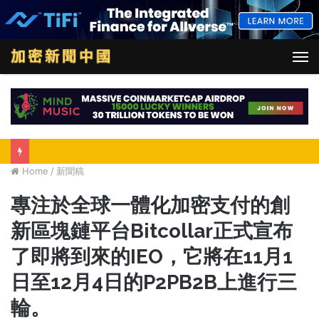
M
Home
/
新聞稿
專注於全球一體化加密支付的創
新區塊鏈平台Bitcollar正式宣布
了即將到來的IEO，它將在11月1
日至12月4日的P2PB2B上進行三
輪。