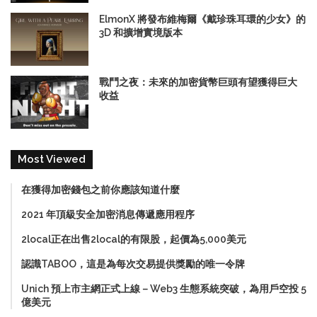
ElmonX 將發布維梅爾《戴珍珠耳環的少女》的
3D 和擴增實境版本
戰鬥之夜：未來的加密貨幣巨頭有望獲得巨大
收益
Most Viewed
在獲得加密錢包之前你應該知道什麼
2021 年頂級安全加密消息傳遞應用程序
2local正在出售2local的有限股，起價為5,000美元
認識TABOO，這是為每次交易提供獎勵的唯一令牌
Unich 預上市主網正式上線－Web3 生態系統突破，為用戶空投 5
億美元