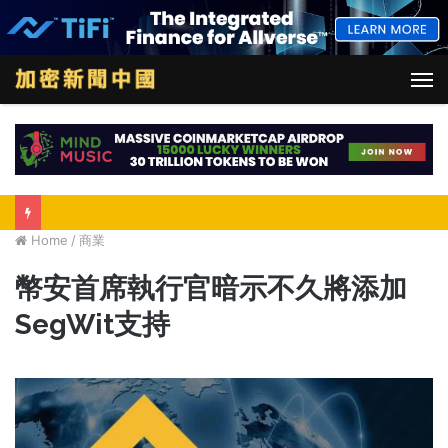
M
Home
/
商業
幣安首席執行官暗示不久將添加
SegWit支持