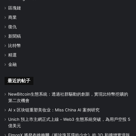
區塊鏈
商業
復仇
新聞稿
比特幣
精選
金融
最近的帖子
NewBitcoin生態系統：透過社群驅動的創新，實現比特幣挖礦的
第二次機會
AI x 区块链重塑美妆业：Miss China AI 案例研究
Unich 預上市主網正式上線－Web3 生態系統突破，為用戶空投 5
億美元
ElmonX 將發布維梅爾《戴珍珠耳環的少女》的 3D 和擴增實境版