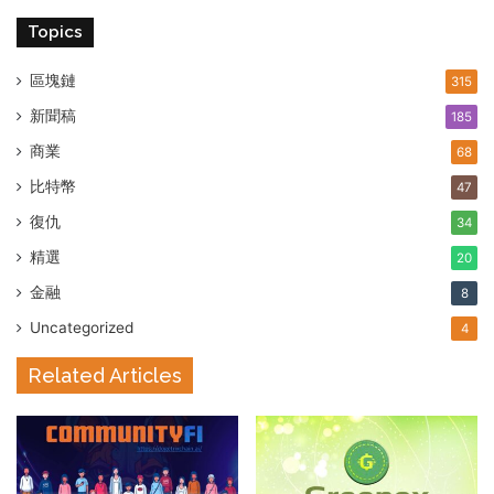
Topics
區塊鏈
315
新聞稿
185
商業
68
比特幣
47
復仇
34
精選
20
金融
8
Uncategorized
4
Related Articles