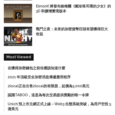
ElmonX 將發布維梅爾《戴珍珠耳環的少女》的
3D 和擴增實境版本
戰鬥之夜：未來的加密貨幣巨頭有望獲得巨大
收益
Most Viewed
在獲得加密錢包之前你應該知道什麼
2021 年頂級安全加密消息傳遞應用程序
2local正在出售2local的有限股，起價為5,000美元
認識TABOO，這是為每次交易提供獎勵的唯一令牌
Unich 預上市主網正式上線－Web3 生態系統突破，為用戶空投 5
億美元