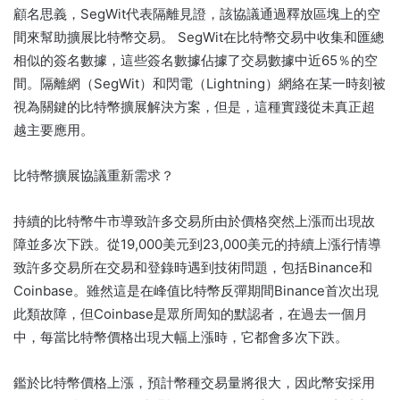
顧名思義，SegWit代表隔離見證，該協議通過釋放區塊上的空
間來幫助擴展比特幣交易。 SegWit在比特幣交易中收集和匯總
相似的簽名數據，這些簽名數據佔據了交易數據中近65％的空
間。隔離網（SegWit）和閃電（Lightning）網絡在某一時刻被
視為關鍵的比特幣擴展解決方案，但是，這種實踐從未真正超
越主要應用。
比特幣擴展協議重新需求？
持續的比特幣牛市導致許多交易所由於價格突然上漲而出現故
障並多次下跌。從19,000美元到23,000美元的持續上漲行情導
致許多交易所在交易和登錄時遇到技術問題，包括Binance和
Coinbase。雖然這是在峰值比特幣反彈期間Binance首次出現
此類故障，但Coinbase是眾所周知的默認者，在過去一個月
中，每當比特幣價格出現大幅上漲時，它都會多次下跌。
鑑於比特幣價格上漲，預計幣種交易量將很大，因此幣安採用