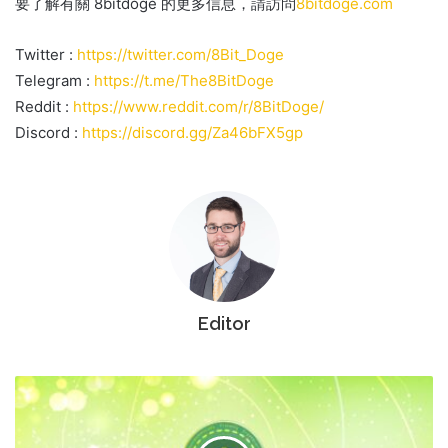
要了解有關 8bitdoge 的更多信息，請訪問
8bitdoge.com
Twitter :
https://twitter.com/8Bit_Doge
Telegram :
https://t.me/The8BitDoge
Reddit :
https://www.reddit.com/r/8BitDoge/
Discord :
https://discord.gg/Za46bFX5gp
Editor