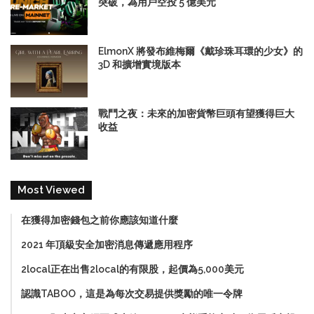
突破，為用戶空投 5 億美元
ElmonX 將發布維梅爾《戴珍珠耳環的少女》的
3D 和擴增實境版本
戰鬥之夜：未來的加密貨幣巨頭有望獲得巨大
收益
Most Viewed
在獲得加密錢包之前你應該知道什麼
2021 年頂級安全加密消息傳遞應用程序
2local正在出售2local的有限股，起價為5,000美元
認識TABOO，這是為每次交易提供獎勵的唯一令牌