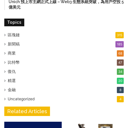
Unich 預上市主網正式上線－Web3 生態系統突破，為用戶空投 5
億美元
Topics
區塊鏈
315
新聞稿
185
商業
68
比特幣
47
復仇
34
精選
20
金融
8
Uncategorized
4
Related Articles