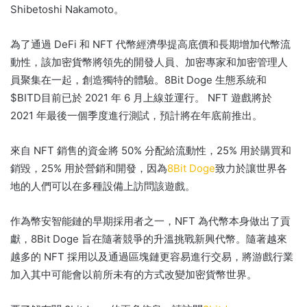
Shibetoshi Nakamoto。
為了通過 DeFi 和 NFT 代幣經濟學提高底價和長期增加代幣流
動性，該加密貨幣將領先的開發人員、加密專家和加密管理人
員聚集在一起，創造獨特的體驗。
8Bit Doge 生態系統和
$BITD
目前已於 2021 年 6 月上線並運行。 NFT 遊戲將於
2021 年最後一個季度進行測試，預計將在年底前推出。
來自 NFT 銷售的資金將 50% 分配給流動性，25% 用於購買和
銷毀，25% 用於營銷和開發，因為
8Bit Doge
致力於讓世界各
地的人們可以在多種設備上訪問該遊戲。
作為幣安智能鏈的早期採用者之一，NFT 為代幣本身做出了貢
獻，8Bit Doge 旨在隨著競爭的升溫挑戰新興代幣。
隨著越來
越多的 NFT 採用以及通過區塊鏈更容易進行交易，將游戲行業
加入其中可能會以前所未有的方式改變加密貨幣世界。