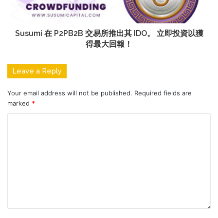
Susumi 在 P2PB2B 交易所推出其 IDO。 立即投資以獲
得最大回報！
Leave a Reply
Your email address will not be published.
Required fields are
marked
*