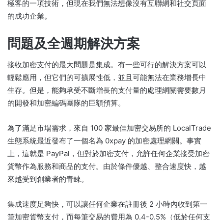
極客的一項技術，但現在我們無法想像沒有互聯網和社交頁面
的成功企業。
問題及全週期解決方案
接收加密支付的最大問題是集成。
有一些可行的解決方案可以
輕鬆應用，但它們的可擴展性低，並且可能無法在業務增長中
生存。
但是，能夠承受不斷增長的支付量的處理網關需要數月
的開發和加密編碼團隊的巨額預算。
為了滿足市場需求，來自 100 家最佳加密交易所的 LocalTrade
生態系統最近發布了一個名為 0xpay 的加密處理網關。
事實
上，這就是 PayPal，但對於加密支付，允許任何企業接受加密
貨幣作為服務和商品的支付。
由於條件優越、整合速度快，越
來越受到創業者的青睞。
集成速度足夠快，可以讓任何企業在註冊後 2 小時內收到第一
筆加密貨幣支付，而每筆交易的費用為 0.4-0.5%（低於任何支