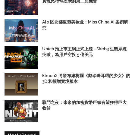
實現比特幣挖礦的第二次機會
AI x 区块链重塑美妆业：Miss China AI 案例研
究
Unich 預上市主網正式上線－Web3 生態系統
突破，為用戶空投 5 億美元
ElmonX 將發布維梅爾《戴珍珠耳環的少女》的
3D 和擴增實境版本
戰鬥之夜：未來的加密貨幣巨頭有望獲得巨大
收益