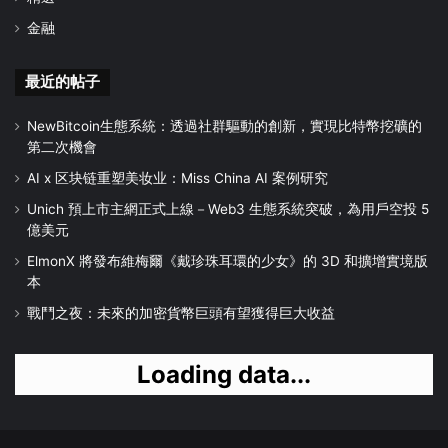
金融
最近的帖子
NewBitcoin生態系統：透過社群驅動的創新，實現比特幣挖礦的
第二次機會
AI x 区块链重塑美妆业：Miss China AI 案例研究
Unich 預上市主網正式上線－Web3 生態系統突破，為用戶空投 5
億美元
ElmonX 將發布維梅爾《戴珍珠耳環的少女》的 3D 和擴增實境版
本
戰鬥之夜：未來的加密貨幣巨頭有望獲得巨大收益
Loading data...