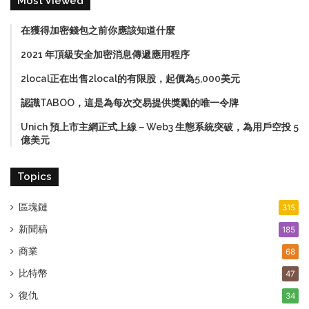
Most Viewed
在獲得加密錢包之前你應該知道什麼
2021 年頂級安全加密消息傳遞應用程序
2local正在出售2local的有限股，起價為5,000美元
認識TABOO，這是為每次交易提供獎勵的唯一令牌
Unich 預上市主網正式上線－Web3 生態系統突破，為用戶空投 5
億美元
Topics
區塊鏈
315
新聞稿
185
商業
68
比特幣
47
復仇
34