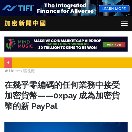
M
Home
/
區塊鏈
在幾乎零編碼的任何業務中接受
加密貨幣——0xpay 成為加密貨
幣的新 PayPal