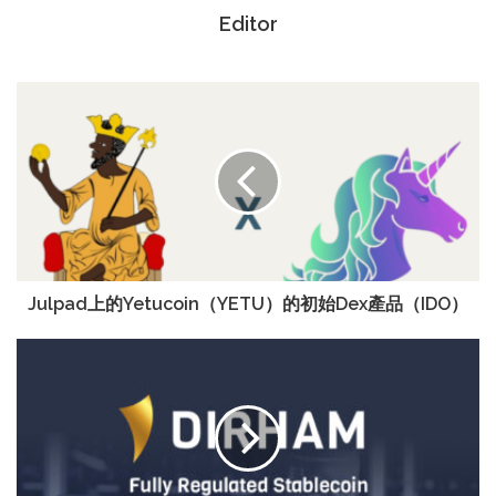
Editor
Julpad上的Yetucoin（YETU）的初始Dex產品（IDO）