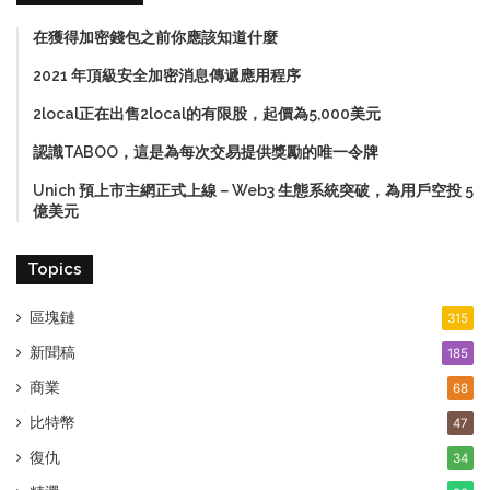
在獲得加密錢包之前你應該知道什麼
2021 年頂級安全加密消息傳遞應用程序
2local正在出售2local的有限股，起價為5,000美元
認識TABOO，這是為每次交易提供獎勵的唯一令牌
Unich 預上市主網正式上線－Web3 生態系統突破，為用戶空投 5
億美元
Topics
區塊鏈
315
新聞稿
185
商業
68
比特幣
47
復仇
34