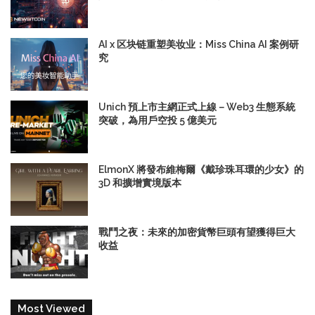
AI x 区块链重塑美妆业：Miss China AI 案例研
究
Unich 預上市主網正式上線－Web3 生態系統
突破，為用戶空投 5 億美元
ElmonX 將發布維梅爾《戴珍珠耳環的少女》的
3D 和擴增實境版本
戰鬥之夜：未來的加密貨幣巨頭有望獲得巨大
收益
Most Viewed