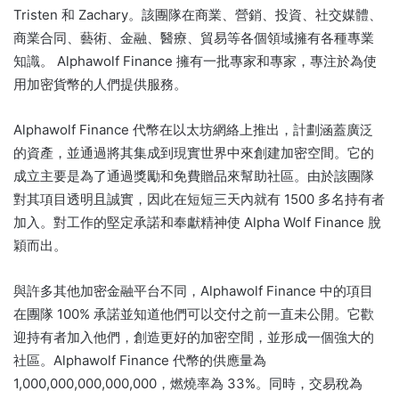
Tristen 和 Zachary。
該團隊在商業、營銷、投資、社交媒體、
商業合同、藝術、金融、醫療、貿易等各個領域擁有各種專業
知識。 Alphawolf Finance 擁有一批專家和專家，專注於為使
用加密貨幣的人們提供服務。
Alphawolf Finance 代幣在以太坊網絡上推出，計劃涵蓋廣泛
的資產，並通過將其集成到現實世界中來創建加密空間。
它的
成立主要是為了通過獎勵和免費贈品來幫助社區。
由於該團隊
對其項目透明且誠實，因此在短短三天內就有 1500 多名持有者
加入。
對工作的堅定承諾和奉獻精神使 Alpha Wolf Finance 脫
穎而出。
與許多其他加密金融平台不同，Alphawolf Finance 中的項目
在團隊 100% 承諾並知道他們可以交付之前一直未公開。
它歡
迎持有者加入他們，創造更好的加密空間，並形成一個強大的
社區。
Alphawolf Finance 代幣的供應量為
1,000,000,000,000,000，燃燒率為 33%。
同時，交易稅為