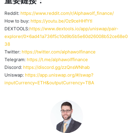
重要鏈接：
Reddit:
https://www.reddit.com/r/Alphawolf_finance/
How to buy:
https://youtu.be/Oz9ceHHfYtI
DEXTOOLS:
https://www.dextools.io/app/uniswap/pair-
explorer/0x6ad41a736f5c10d9b5b5e60d26008b52ce68e0
38
Twitter:
https://twitter.com/alphawolfinance
Telegram:
https://t.me/alphawolffinance
Discord:
https://discord.gg/zzQnsWNhab
Uniswap:
https://app.uniswap.org/#/swap?
inputCurrency=ETH&outputCurrency=TBA