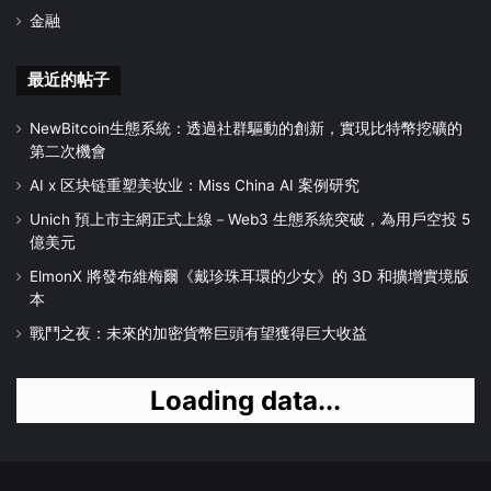
金融
最近的帖子
NewBitcoin生態系統：透過社群驅動的創新，實現比特幣挖礦的
第二次機會
AI x 区块链重塑美妆业：Miss China AI 案例研究
Unich 預上市主網正式上線－Web3 生態系統突破，為用戶空投 5
億美元
ElmonX 將發布維梅爾《戴珍珠耳環的少女》的 3D 和擴增實境版
本
戰鬥之夜：未來的加密貨幣巨頭有望獲得巨大收益
Loading data...