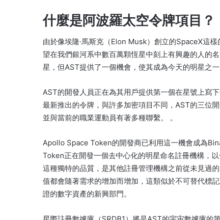
什麼是阿波羅太空令牌項目？
由於像埃隆·馬斯克（Elon Musk）創立的Spac
望在我們銀河系中數百萬顆恆星中刻上有興趣的人的名
星，但AST提供了一個機會，使其成為今天的明星之
AST的開發人員正在為其用戶提供第一個在星號上寫
最新推出的令牌，與許多加密項目不同，AST的三位
並與當前的職業運動員有著多種聯繫。 。
Apollo Space Token的開發商已利用這一機會成為B
Token正在開發一個去中心化的明星命名註冊機構，
這種獨特的品質，是其他註冊管理機構之前從未見過的
值都會隨著需求的增加而增加，這類似於不可替代標記
證的數字資產的新興部門。
星際註冊數據庫（SRDB1）將是AST的宇宙數據庫的