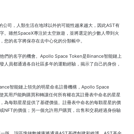
eX這樣的公司，人類生活在地球以外的可能性越來越大，因此AST有
字。
雖然SpaceX專注於太空旅遊，並將選定的少數人帶到火
一，您的名字將保存在去中心化的分類帳中。
下他們的名字的機會。
Apollo Space Token是Binance智能鏈上
開發人員都通過各自社區多年的運動經驗，揭示了自己的身份，
inance智能鏈上領先的明星命名註冊機構，Apollo Space
以使其用戶能夠購買和轉讓任何所有權在其註冊表中命名的星星
，為每顆星星提供了基礎價值。
註冊表中命名的每顆星星的價
或NFT的價值；
另一個允許用戶購買，出售和交易經過身份驗
第一版。
該區塊鏈數據庫將通過AST基礎創建和維護。
AST基金