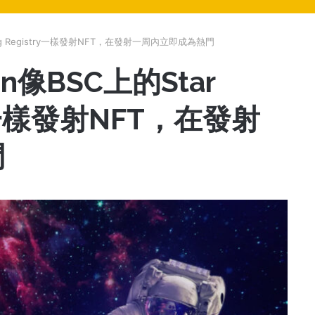
Naming Registry一樣發射NFT，在發射一周內立即成為熱門
ken像BSC上的Star
try一樣發射NFT，在發射
門