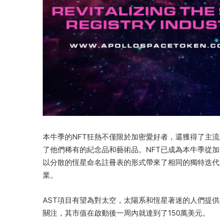
本牛季的NFT狂熱不僅限於加密愛好者，還獲得了主
了他們稀有的紀念品和藝術品。
NFT已成為本牛季從
以分散的恆星命名註冊表的形式帶來了相同的獨特迭代
業。
AST項目有望為對太空，太陽系和恆星著迷的人們提
關注，其市值在啟動後一周內就達到了150萬美元。