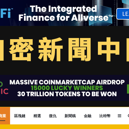
Sid
商業
區塊鏈
精選
復仇
新聞稿
金融
比特幣