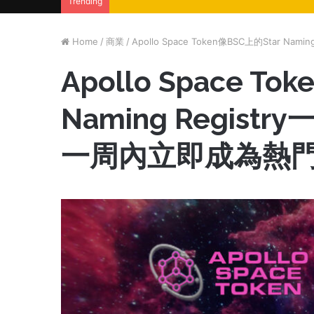
Trending
Home
/
商業
/
Apollo Space Token像BSC上的Star 
Apollo Space To
Naming Regis
一周內立即成為熱