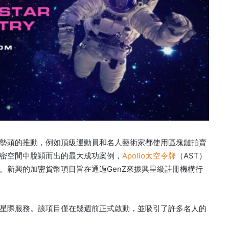
流勢頭的推動，例如頂級運動員和名人藝術家都使用區塊鏈拍賣
加密空間中脫穎而出的最大成功案例，
Apollo太空令牌
（AST）
。
新興的加密貨幣項目旨在通過GenZ來振興星級註冊機構行
供星際服務。
該項目僅在幾週前正式啟動，並吸引了許多名人的