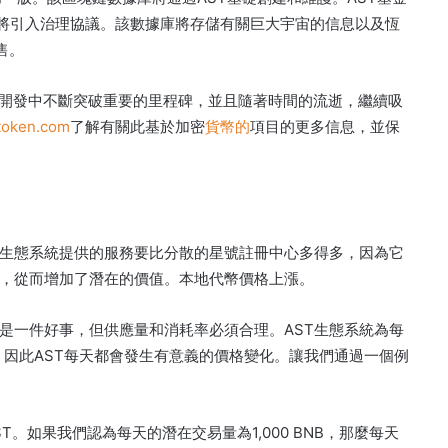
久將引入治理協議。
該數據庫將存儲有關巨大宇宙的信息以及恆
售。
化應用程序的開發中不斷突破重要的里程碑，並且隨著時間的流逝，繼續吸
token.com
了解有關此基於加密
貨幣的
項目的更多信息，並保
該生態系統提供的服務要比分散的星號註冊中心多得多，因為它
統，從而增加了潛在的價值。本地代幣價格上漲。
是一件好事，但供應量和消耗率必須合理。
AST生態系統為每
，因此AST每天都會發生有意義的價格變化。
讓我們通過一個例
ST。
如果我們認為每天的潛在交易量為1,000 BNB，那麼每天