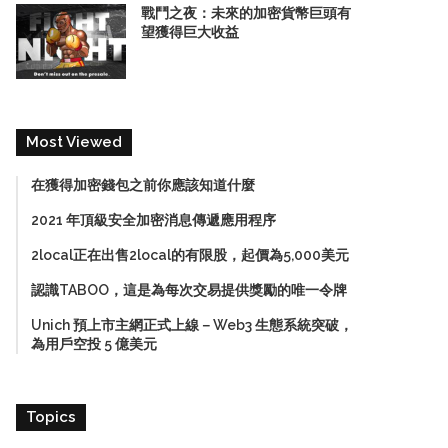
戰鬥之夜：未來的加密貨幣巨頭有
望獲得巨大收益
Most Viewed
在獲得加密錢包之前你應該知道什麼
2021 年頂級安全加密消息傳遞應用程序
2local正在出售2local的有限股，起價為5,000美元
認識TABOO，這是為每次交易提供獎勵的唯一令牌
Unich 預上市主網正式上線－Web3 生態系統突破，
為用戶空投 5 億美元
Topics