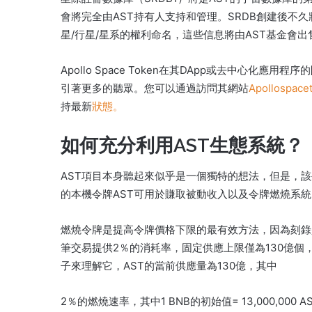
會將完全由AST持有人支持和管理。
SRDB創建後不
星/行星/星系的權利命名，這些信息將由AST基金會出
Apollo Space Token在其DApp或去中心
引著更多的聽眾。
您可以通過訪問其網站
Apollospace
持最新
狀態。
如何充分利用AST生態系統？
AST項目本身聽起來似乎是一個獨特的想法，但是，
的本機令牌AST可用於賺取被動收入以及令牌燃燒系
燃燒令牌是提高令牌價格下限的最有效方法，因為刻錄
筆交易提供2％的消耗率，固定供應上限僅為130億個
子來理解它，AST的當前供應量為130億，其中
2％的燃燒速率，其中1 BNB的初始值= 13,000,000 A