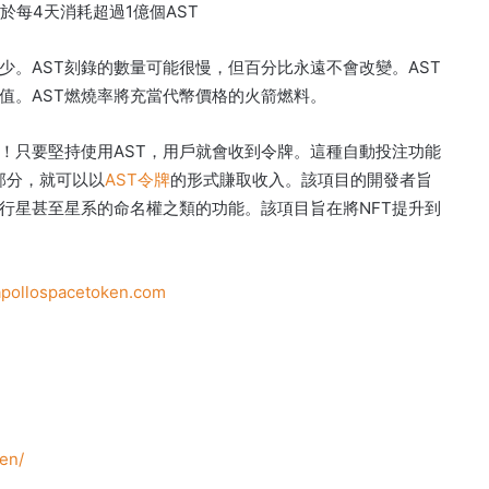
於每4天消耗超過1億個AST
少。
AST刻錄的數量可能很慢，但百分比永遠不會改變。
AST
值。
AST燃燒率將充當代幣價格的火箭燃料。
！
只要堅持使用AST，用戶就會收到令牌。
這種自動投注功能
一部分，就可以以
AST令牌
的形式賺取收入
。
該項目的開發者旨
行星甚至星系的命名權之類的功能。
該項目旨在將NFT提升到
pollospacetoken.com
en/