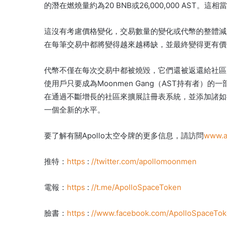
的潛在燃燒量約為20 BNB或26,000,000 AST。
這相當
這沒有考慮價格變化，交易數量的變化或代幣的整體減
在每筆交易中都將變得越來越稀缺，並最終變得更有價
代幣不僅在每次交易中都被燒毀，它們還被返還給社區
使用戶
只要成為Moonmen Gang（AST持有者）的
在通過不斷增長的社區來擴展註冊表系統，並添加諸如
一個全新的水平。
要了解有關Apollo太空令牌的更多信息，請訪問
www.a
推特：
https
:
//twitter.com/apollomoonmen
電報：
https
:
//t.me/ApolloSpaceToken
臉書：
https
:
//www.facebook.com/ApolloSpaceTok