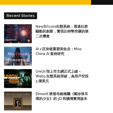
for
Recent Stories
NewBitcoin生態系統：透過社群
驅動的創新，實現比特幣挖礦的第
二次機會
AI x 区块链重塑美妆业：Miss
China AI 案例研究
Unich 預上市主網正式上線－
Web3 生態系統突破，為用戶空投
5 億美元
ElmonX 將發布維梅爾《戴珍珠耳
環的少女》的 3D 和擴增實境版本