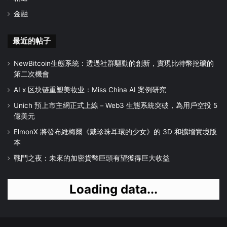
金融
最近的帖子
NewBitcoin生態系統：透過社群驅動的創新，實現比特幣挖礦的
第二次機會
AI x 区块链重塑美妆业：Miss China AI 案例研究
Unich 預上市主網正式上線－Web3 生態系統突破，為用戶空投 5
億美元
ElmonX 將發布維梅爾《戴珍珠耳環的少女》的 3D 和擴增實境版
本
戰鬥之夜：未來的加密貨幣巨頭有望獲得巨大收益
Loading data...