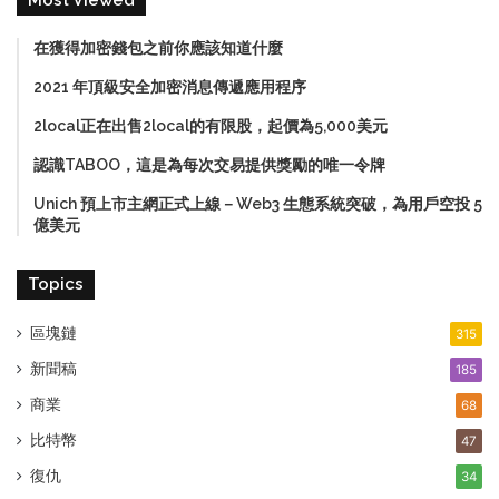
在獲得加密錢包之前你應該知道什麼
2021 年頂級安全加密消息傳遞應用程序
2local正在出售2local的有限股，起價為5,000美元
認識TABOO，這是為每次交易提供獎勵的唯一令牌
Unich 預上市主網正式上線－Web3 生態系統突破，為用戶空投 5
億美元
Topics
區塊鏈
315
新聞稿
185
商業
68
比特幣
47
復仇
34