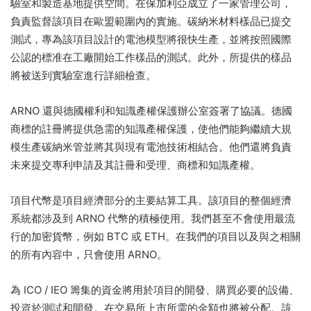
驗室和製造基地提供空間。
在保加利亞成立了一家管理公司，
負責監督該項目在歐盟範圍內的實施。
碳納米材料樣品已提交
測試，專為該項目設計的電池模型將很快生產，並將按照國際
公認的標准在工廠開始工作樣品的測試。
此外，所提供的樣品
將被送到實驗室進行詳細檢查。
ARNO 還與德國權利和知識產權保護辦公室簽署了協議。
德國
商標的註冊將提供急需的知識產權保護，使他們能夠繼續大規
模生產碳納米管並將其與現有電池技術相結合。
他們還將負責
未來提交專利申請及其註冊和受理、商標和知識產權。
項目代幣是項目經濟部分的主要結算工具。
該項目的整個經濟
系統都涉及到 ARNO 代幣的積極使用。
我們甚至不會使用最流
行的加密貨幣，例如 BTC 或 ETH。
在我們的項目以及與之相關
的所有內容中，只會使用 ARNO。
為 ICO / IEO 籌集的資金將用於項目的開發、購買必要的設備、
投資於測試和開發。
在交易所上市所需的金額也將被分配。
該