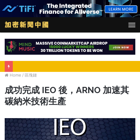
M
Home
/
區塊鏈
成功完成 IEO 後，ARNO 加速其
碳納米技術生產