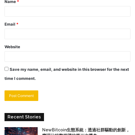
Name
*
Email
*
Website
Save my name, email, and website in this browser for the next
time I comment.
Recent Stories
NewBitcoin生態系統：透過社群驅動的創新，