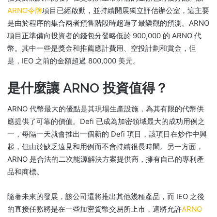
ARNO令牌
項目已經啟動，並持續開展獨立評估辦公室，這主要
是由於程序的集合兩者預售階段時超過了最樂觀的預測。
ARNO
項目正準備向投資者的錢包分發略低於 900,000 的 ARNO 代
幣。
其中一些是獎金和推薦應計費用、空投計劃和賞金，但
是，IEO 之前的金額超過 800,000 美元。
是什麼讓 ARNO 投資值得？
ARNO 代幣最大的優點是其現場生產設施，為其有限的代幣供
應提供了可靠的價值。
Defi 已成為加密領域最大的成功用例之
一，每隔一天就會推出一個新的 Defi 項目，該項目在炒作中興
起，但由於缺乏遠見和用例而不會持續很長時間。
另一方面，
ARNO 是合法的二次能源解決方案提供商，擁有自己的專利產
品和商標。
隨著未來的發展，該公司還將推出其他幾種產品，而 IEO 之後
的直接任務將是在一些加密貨幣交易所上市，這將允許
ARNO