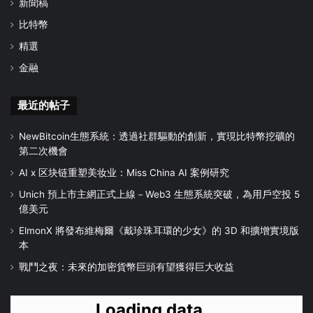
新聞稿
比特幣
精選
金融
最近的帖子
NewBitcoin生態系統：透過社群驅動的創新，實現比特幣挖礦的
第二次機會
AI x 区块链重塑美妆业：Miss China AI 案例研究
Unich 預上市主網正式上線－Web3 生態系統突破，為用戶空投 5
億美元
ElmonX 將發布維梅爾《戴珍珠耳環的少女》的 3D 和擴增實境版
本
戰鬥之夜：未來的加密貨幣巨頭有望獲得巨大收益
Loading data...