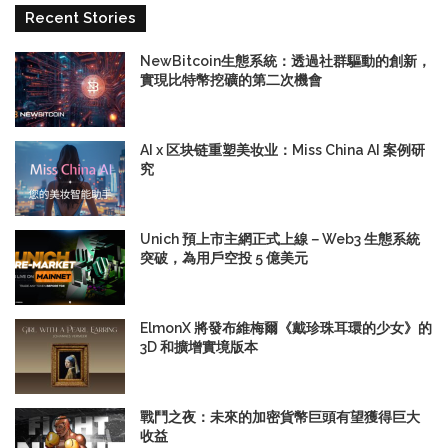
Recent Stories
NewBitcoin生態系統：透過社群驅動的創新，
實現比特幣挖礦的第二次機會
AI x 区块链重塑美妆业：Miss China AI 案例研
究
Unich 預上市主網正式上線－Web3 生態系統
突破，為用戶空投 5 億美元
ElmonX 將發布維梅爾《戴珍珠耳環的少女》的
3D 和擴增實境版本
戰鬥之夜：未來的加密貨幣巨頭有望獲得巨大
收益