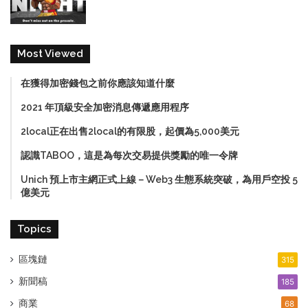
Most Viewed
在獲得加密錢包之前你應該知道什麼
2021 年頂級安全加密消息傳遞應用程序
2local正在出售2local的有限股，起價為5,000美元
認識TABOO，這是為每次交易提供獎勵的唯一令牌
Unich 預上市主網正式上線－Web3 生態系統突破，為用戶空投 5
億美元
Topics
區塊鏈
315
新聞稿
185
商業
68