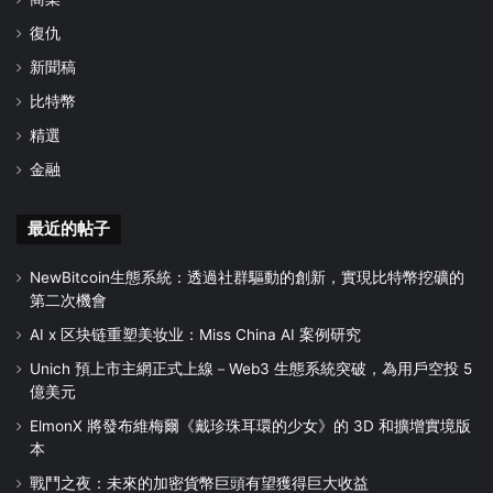
復仇
新聞稿
比特幣
精選
金融
最近的帖子
NewBitcoin生態系統：透過社群驅動的創新，實現比特幣挖礦的
第二次機會
AI x 区块链重塑美妆业：Miss China AI 案例研究
Unich 預上市主網正式上線－Web3 生態系統突破，為用戶空投 5
億美元
ElmonX 將發布維梅爾《戴珍珠耳環的少女》的 3D 和擴增實境版
本
戰鬥之夜：未來的加密貨幣巨頭有望獲得巨大收益