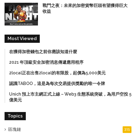
戰鬥之夜：未來的加密貨幣巨頭有望獲得巨大
收益
Most Viewed
在獲得加密錢包之前你應該知道什麼
2021 年頂級安全加密消息傳遞應用程序
2local正在出售2local的有限股，起價為5,000美元
認識TABOO，這是為每次交易提供獎勵的唯一令牌
Unich 預上市主網正式上線－Web3 生態系統突破，為用戶空投 5
億美元
Topics
區塊鏈
315