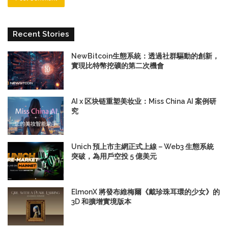
Recent Stories
NewBitcoin生態系統：透過社群驅動的創新，
實現比特幣挖礦的第二次機會
AI x 区块链重塑美妆业：Miss China AI 案例研
究
Unich 預上市主網正式上線－Web3 生態系統
突破，為用戶空投 5 億美元
ElmonX 將發布維梅爾《戴珍珠耳環的少女》的
3D 和擴增實境版本