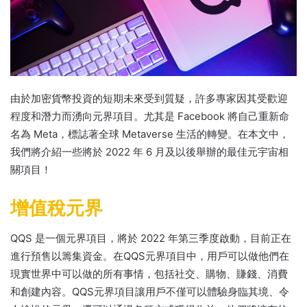
由於加密貨幣投資的短期未來受到質疑，許多專家因其受歡迎
程度和潛力而湧向元界項目。
尤其是 Facebook 將自己重新命
名為 Meta，標誌著全球 Metaverse 生活的轉變。
在本文中，
我們將介紹一些將於 2022 年 6 月及以後舉辦的最佳元宇宙相
關項目！
增值稅元界
QQS 是一個元界項目，將於 2022 年第三季度啟動，目前正在
進行預售以籌集資金。
在QQS元界項目中，用戶可以做他們在
現實世界中可以做的所有事情，包括社交、購物、賺錢、消費
和創建內容。
QQS元界項目讓用戶不僅可以體驗身臨其境、令