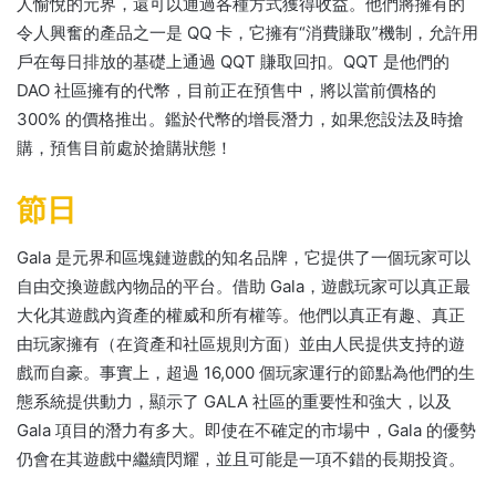
人愉悅的元界，還可以通過各種方式獲得收益。
他們將擁有的
令人興奮的產品之一是 QQ 卡，它擁有“消費賺取”機制，允許用
戶在每日排放的基礎上通過 QQT 賺取回扣。
QQT 是他們的
DAO 社區擁有的代幣，目前正在預售中，將以當前價格的
300% 的價格推出。
鑑於代幣的增長潛力，如果您設法及時搶
購，預售目前處於搶購狀態！
節日
Gala 是元界和區塊鏈遊戲的知名品牌，它提供了一個玩家可以
自由交換遊戲內物品的平台。
借助 Gala，遊戲玩家可以真正最
大化其遊戲內資產的權威和所有權等。
他們以真正有趣、真正
由玩家擁有（在資產和社區規則方面）並由人民提供支持的遊
戲而自豪。
事實上，超過 16,000 個玩家運行的節點為他們的生
態系統提供動力，顯示了 GALA 社區的重要性和強大，以及
Gala 項目的潛力有多大。
即使在不確定的市場中，Gala 的優勢
仍會在其遊戲中繼續閃耀，並且可能是一項不錯的長期投資。