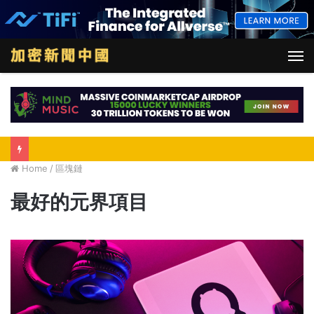
M
Home
/
區塊鏈
最好的元界項目