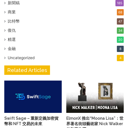
新聞稿
185
商業
68
比特幣
47
復仇
34
精選
20
金融
8
Uncategorized
4
Related Articles
Swift Sage – 重新定義加密貨
ElmonX 推出“Moona Lisa”：世
幣和 NFT 交易的未來
界著名街頭藝術家 Nick Walker