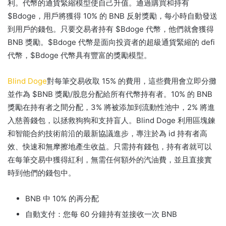
利。
代幣的通貨緊縮模型使自己升值。
通過購買和持有
$Bdoge，用戶將獲得 10% 的 BNB 反射獎勵，每小時自動發送
到用戶的錢包。
只要交易者持有 $Bdoge 代幣，他們就會獲得
BNB 獎勵。
$Bdoge 代幣是面向投資者的超級通貨緊縮的 defi
代幣，$Bdoge 代幣具有豐富的獎勵模型。
Blind Doge
對每筆交易收取 15% 的費用，這些費用會立即分攤
並作為 $BNB 獎勵/股息分配給所有代幣持有者。
10% 的 BNB
獎勵在持有者之間分配，3% 將被添加到流動性池中，2% 將進
入慈善錢包，以拯救狗狗和支持盲人。
Blind Doge 利用區塊鍊
和智能合約技術前沿的最新協議進步，專注於為 id 持有者高
效、快速和無摩擦地產生收益。
只需持有錢包，持有者就可以
在每筆交易中獲得紅利，無需任何額外的汽油費，並且直接實
時到他們的錢包中。
BNB 中 10% 的再分配
自動支付：您每 60 分鐘持有並接收一次 BNB