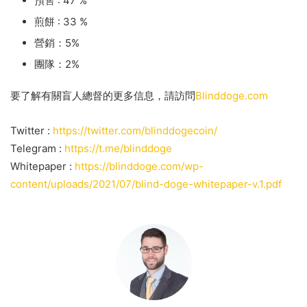
預售 : 47 %
煎餅 : 33 %
營銷：5%
團隊：2%
要了解有關盲人總督的更多信息，請訪問
Blinddoge.com
Twitter :
https://twitter.com/blinddogecoin/
Telegram :
https://t.me/blinddoge
Whitepaper :
https://blinddoge.com/wp-
content/uploads/2021/07/blind-doge-whitepaper-v.1.pdf