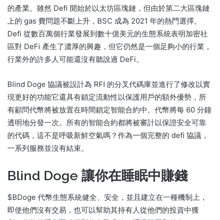
的產業。
雖然 Defi 開始於以太坊區塊鏈，但由於第二大區塊鏈
上的 gas 費問題不斷上升，BSC 成為 2021 年的熱門選擇。
Defi 從數百萬個行業發展到數十億美元的生態系統表明加密社
區對 DeFi 產生了濃厚的興趣，但它仍然是一個足夠小的行業，
行業外的許多人可能還沒有聽說過 DeFi。
Blind Doge 協議被設計為 RFI 的分叉代碼庫並進行了修改以實
現更好的功能它還具有鎖定流動性以保護用戶的額外優勢，所
有顧問代幣將被放置在時間鎖定智能合約中。
代幣將每 60 分鐘
透明地分發一次。
所有的智能合約都將被審計以保證安全可靠
的代碼，這不是呼吸新鮮空氣嗎？
作為一個完整的 defi 協議，
一系列服務並沒有結束。
Blind Doge 讓你在睡眠中賺錢
$BDoge 代幣生態系統健全、安全，並且建立在一種機制上，
即使他們沒有交易，也可以幫助其持有人從他們的投資中獲