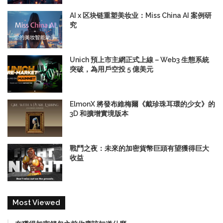
AI x 区块链重塑美妆业：Miss China AI 案例研
究
Unich 預上市主網正式上線－Web3 生態系統
突破，為用戶空投 5 億美元
ElmonX 將發布維梅爾《戴珍珠耳環的少女》的
3D 和擴增實境版本
戰鬥之夜：未來的加密貨幣巨頭有望獲得巨大
收益
Most Viewed