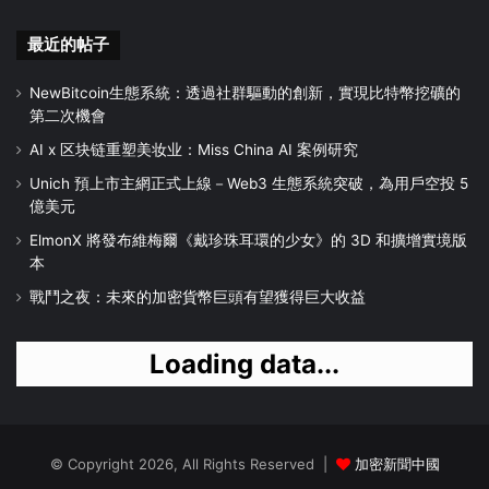
最近的帖子
NewBitcoin生態系統：透過社群驅動的創新，實現比特幣挖礦的
第二次機會
AI x 区块链重塑美妆业：Miss China AI 案例研究
Unich 預上市主網正式上線－Web3 生態系統突破，為用戶空投 5
億美元
ElmonX 將發布維梅爾《戴珍珠耳環的少女》的 3D 和擴增實境版
本
戰鬥之夜：未來的加密貨幣巨頭有望獲得巨大收益
Loading data...
© Copyright 2026, All Rights Reserved |
加密新聞中國