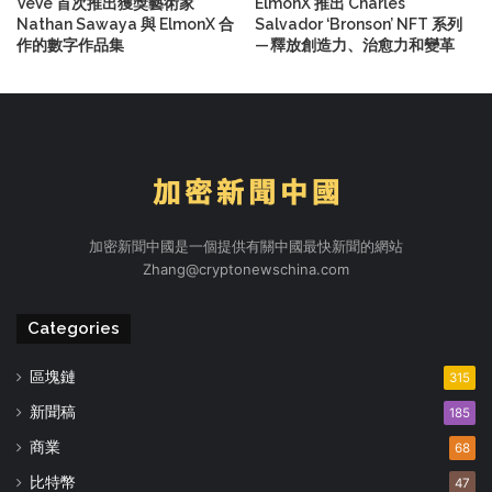
VeVe 首次推出獲獎藝術家
ElmonX 推出 Charles
Nathan Sawaya 與 ElmonX 合
Salvador ‘Bronson’ NFT 系列
作的數字作品集
— 釋放創造力、治愈力和變革
加密新聞中國是一個提供有關中國最快新聞的網站
Zhang@cryptonewschina.com
Categories
區塊鏈
315
新聞稿
185
商業
68
比特幣
47