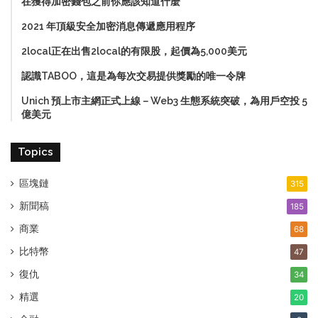
在獲得加密錢包之前你應該知道什麼
2021 年頂級安全加密消息傳遞應用程序
2local正在出售2local的有限股，起價為5,000美元
認識TABOO，這是為每次交易提供獎勵的唯一令牌
Unich 預上市主網正式上線－Web3 生態系統突破，為用戶空投 5
億美元
Topics
區塊鏈
315
新聞稿
185
商業
68
比特幣
47
復仇
34
精選
20