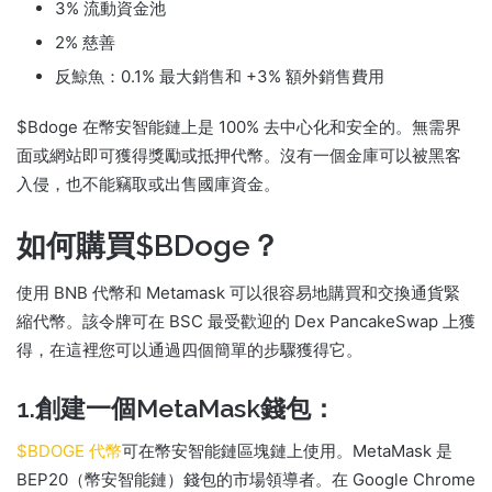
3% 流動資金池
2% 慈善
反鯨魚：0.1% 最大銷售和 +3% 額外銷售費用
$Bdoge 在幣安智能鏈上是 100% 去中心化和安全的。
無需界
面或網站即可獲得獎勵或抵押代幣。
沒有一個金庫可以被黑客
入侵，也不能竊取或出售國庫資金。
如何購買$BDoge？
使用 BNB 代幣和 Metamask 可以很容易地購買和交換通貨緊
縮代幣。
該令牌可在 BSC 最受歡迎的 Dex PancakeSwap 上獲
得，在這裡您可以通過四個簡單的步驟獲得它。
1.創建一個MetaMask錢包：
$BDOGE 代幣
可在幣安智能鏈區塊鏈上使用。
MetaMask 是
BEP20（幣安智能鏈）錢包的市場領導者。
在 Google Chrome