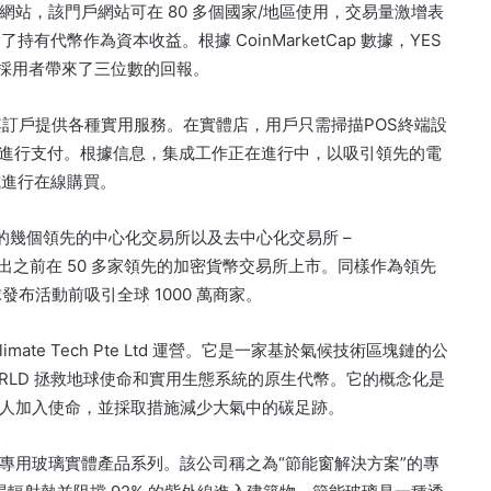
戶網站，該門戶網站可在 80 多個國家/地區使用，交易量激增表
，除了持有代幣作為資本收益。
根據 CoinMarketCap 數據，YES
期採用者帶來了三位數的回報。
構為其訂戶提供各種實用服務。
在實體店，用戶只需掃描POS終端設
n進行支付。
根據信息，集成工作正在進行中，以吸引領先的電
式進行在線購買。
t.io 在內的幾個領先的中心化交易所以及去中心化交易所 –
球推出之前在 50 多家領先的加密貨幣交易所上市。
同樣作為領先
全球發布活動前吸引全球 1000 萬商家。
te Tech Pte Ltd 運營。
它是一家基於氣候技術區塊鏈的公
S WORLD 拯救地球使命和實用生態系統的原生代幣。
它的概念化是
人加入使命，並採取措施減少大氣中的碳足跡。
牆的專用玻璃實體產品系列。
該公司稱之為“節能窗解決方案”的專