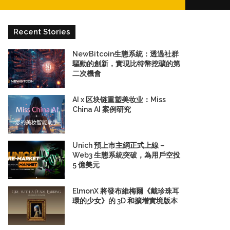
for
Recent Stories
NewBitcoin生態系統：透過社群
驅動的創新，實現比特幣挖礦的第
二次機會
AI x 区块链重塑美妆业：Miss
China AI 案例研究
Unich 預上市主網正式上線－
Web3 生態系統突破，為用戶空投
5 億美元
ElmonX 將發布維梅爾《戴珍珠耳
環的少女》的 3D 和擴增實境版本