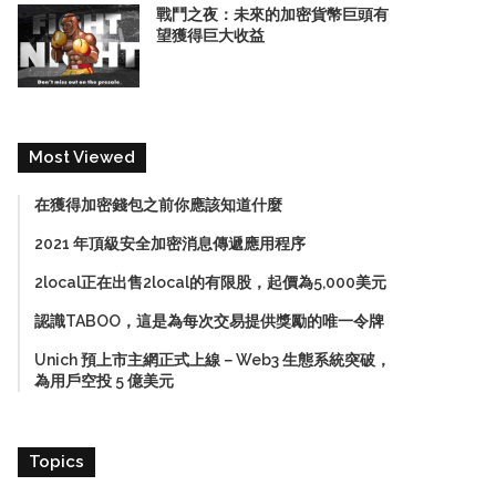
戰鬥之夜：未來的加密貨幣巨頭有
望獲得巨大收益
Most Viewed
在獲得加密錢包之前你應該知道什麼
2021 年頂級安全加密消息傳遞應用程序
2local正在出售2local的有限股，起價為5,000美元
認識TABOO，這是為每次交易提供獎勵的唯一令牌
Unich 預上市主網正式上線－Web3 生態系統突破，
為用戶空投 5 億美元
Topics