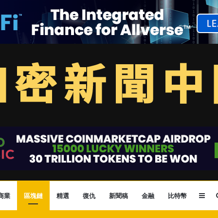
Sid
商業
區塊鏈
精選
復仇
新聞稿
金融
比特幣