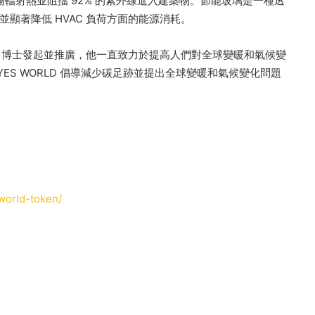
陽輻射熱並阻擋 92% 的紫外線進入建築物。
節能玻璃是一種透
顯著降低 HVAC 負荷方面的能源消耗。
udhary 博士發起並推廣，他一直致力於提高人們對全球變暖和氣候變
下，YES WORLD 倡導減少碳足跡並提出全球變暖和氣候變化問題
world-token/