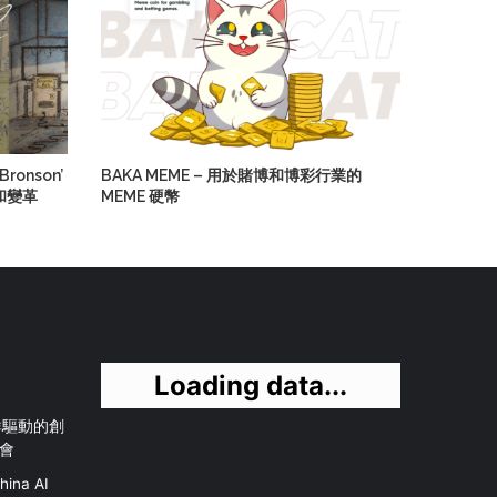
Bronson’
BAKA MEME – 用於賭博和博彩行業的
和變革
MEME 硬幣
Loading data...
社群驅動的創
會
na AI