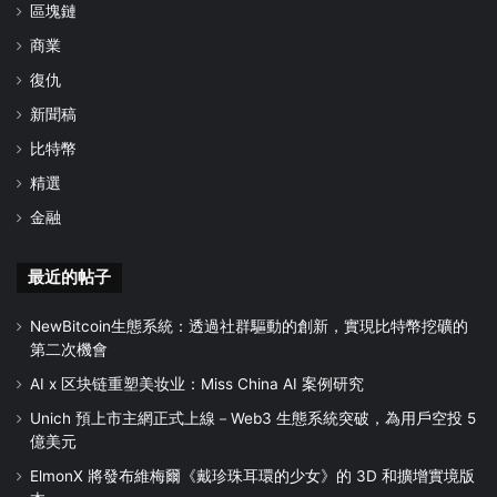
區塊鏈
商業
復仇
新聞稿
比特幣
精選
金融
最近的帖子
NewBitcoin生態系統：透過社群驅動的創新，實現比特幣挖礦的
第二次機會
AI x 区块链重塑美妆业：Miss China AI 案例研究
Unich 預上市主網正式上線－Web3 生態系統突破，為用戶空投 5
億美元
ElmonX 將發布維梅爾《戴珍珠耳環的少女》的 3D 和擴增實境版