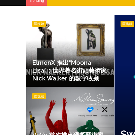
Trending
ElmonX
Swift
推
Sage
區塊鏈
區塊鏈
出“Moona
–
Lisa”：
重
世
新
界
定
著
義
ElmonX 推出“Moona
名
加
街
密
Lisa”：世界著名街頭藝術家
頭
貨
Nick Walker 的數字收藏
藝
幣
術
和
VeVe
家
NFT
首
區塊鏈
Nick
交
次
Walker
易
推
的
的
出
數
未
獲
字
來
獎
Sw
收
藝