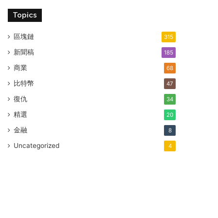
Topics
區塊鏈
315
新聞稿
185
商業
68
比特幣
47
復仇
34
精選
20
金融
8
Uncategorized
4