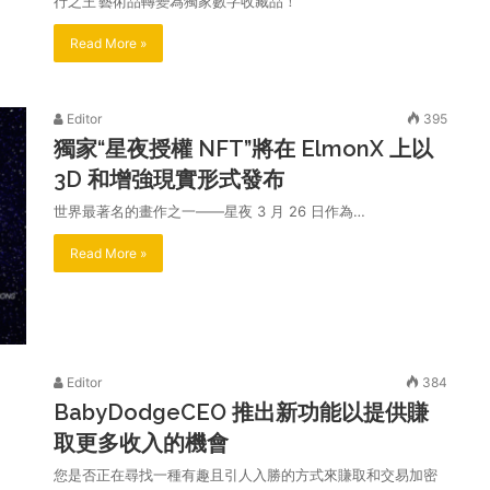
行之王’藝術品轉變為獨家數字收藏品！
Read More »
Editor
395
獨家“星夜授權 NFT”將在 ElmonX 上以
3D 和增強現實形式發布
世界最著名的畫作之一——星夜 3 月 26 日作為…
Read More »
Editor
384
BabyDodgeCEO 推出新功能以提供賺
取更多收入的機會
您是否正在尋找一種有趣且引人入勝的方式來賺取和交易加密