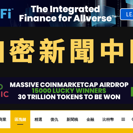
Sid
商業
區塊鏈
精選
復仇
新聞稿
金融
比特幣