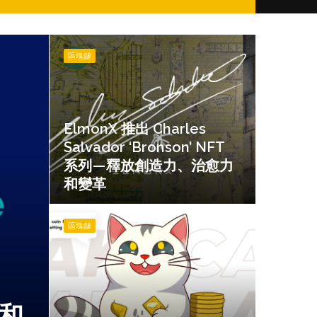
for
ElmonX
推
區塊鏈
出
Charles
Salvador
‘Bronson’
ElmonX 推出 Charles
NFT
Salvador ‘Bronson’ NFT
系
列
系列 — 釋放創造力、治愈力
—
和變革
釋
放
BAKA
創
MEME
區塊鏈
造
–
力、
用
治
於
愈
賭
力
博
幣和
和
和