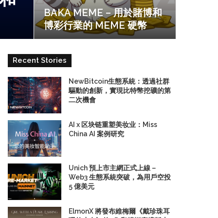
變
博
BAKA MEME – 用於賭博和
革
彩
博彩行業的 MEME 硬幣
行
業
的
Recent Stories
MEME
硬
幣
NewBitcoin生態系統：透過社群
驅動的創新，實現比特幣挖礦的第
二次機會
AI x 区块链重塑美妆业：Miss
China AI 案例研究
Unich 預上市主網正式上線－
Web3 生態系統突破，為用戶空投
5 億美元
ElmonX 將發布維梅爾《戴珍珠耳