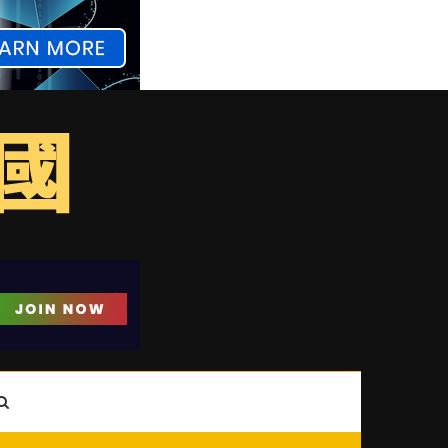
ebar
Search