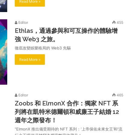
Read More »
Editor
455
Ethlas，通過參與和可互操作的體驗增
強 Web3 之旅。
徹底改變娛樂格局的 Web3 先驅
Read More »
Editor
465
Zoobs 和 ElmonX 合作：獨家 NFT 系
列將在凱特米德爾頓和威廉王子結婚 12
週年之際發布！
“ElmonX 推出備受期待的 NFT 系列：‘上帝保佑未來女王’和‘流