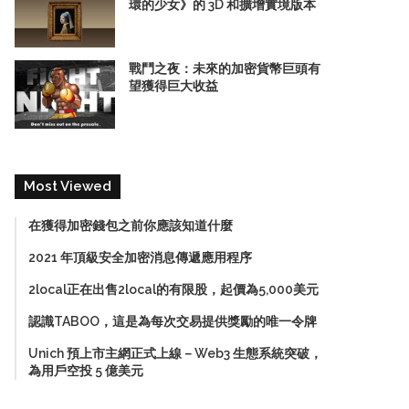
環的少女》的 3D 和擴增實境版本
戰鬥之夜：未來的加密貨幣巨頭有
望獲得巨大收益
Most Viewed
在獲得加密錢包之前你應該知道什麼
2021 年頂級安全加密消息傳遞應用程序
2local正在出售2local的有限股，起價為5,000美元
認識TABOO，這是為每次交易提供獎勵的唯一令牌
Unich 預上市主網正式上線－Web3 生態系統突破，
為用戶空投 5 億美元