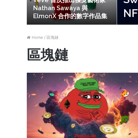
VeVe 首次推出獲獎藝術家
藏
術
Nathan Sawaya 與
N
家
ElmonX 合作的數字作品集
Nathan
Sawaya
與
Home
/
區塊鏈
ElmonX
合
區塊鏈
作
的
數
字
作
品
集