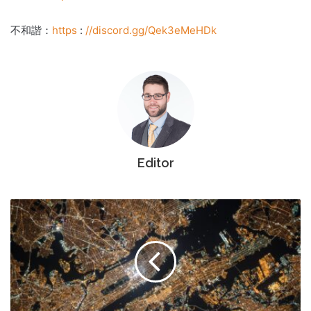
不和諧：
https
:
//discord.gg/Qek3eMeHDk
Editor