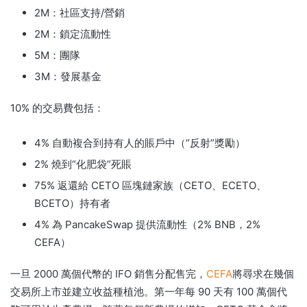
2M：社區支持/營銷
2M：鎖定流動性
5M：團隊
3M：發展基金
10% 的交易費包括：
4% 自動複合到持有人的賬戶中（“反射”獎勵）
2% 燒到“化肥袋”死賬
75% 返還給 CETO 區塊鏈家族（CETO、ECETO、
BCETO）持有者
4% 為 PancakeSwap 提供流動性（2% BNB，2%
CEFA）
一旦 2000 萬個代幣的 IFO 銷售分配售完，
CEFA
將尋求在幾個
交易所上市並建立收益種植池。
第一年每 90 天有 100 萬個代