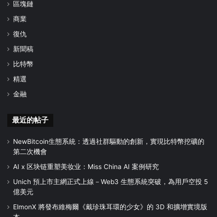
區塊鏈
商業
復仇
新聞稿
比特幣
精選
金融
最近的帖子
NewBitcoin生態系統：透過社群驅動的創新，實現比特幣挖礦的
第二次機會
AI x 区块链重塑美妆业：Miss China AI 案例研究
Unich 預上市主網正式上線－Web3 生態系統突破，為用戶空投 5
億美元
ElmonX 將發布維梅爾《戴珍珠耳環的少女》的 3D 和擴增實境版
本