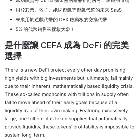
幫助融資將 CETO 基金會的產品推向所有三個鏈的市場
用於彩票、骰子、紙牌遊戲等遊戲代幣的未來 SaaS
未來用於遊戲代幣的 DEX 啟動板的交換代幣
5% 的代幣銷售來拯救大象！
是什麼讓 CEFA 成為 DeFi 的完美
選擇
There is a new DeFi project every other day promising
high yields with big investments but, ultimately, fail mainly
due to their inherent, mathematically based liquidity crisis.
These so-called mooncoins with trillions in supply often
fail to move ahead of their early goals because of a
liquidity trap of their own making. Featuring excessively
large, one trillion-plus token supplies that automatically
provide liquidity, these tokens’ profitability is impossible to
sustain long-term.