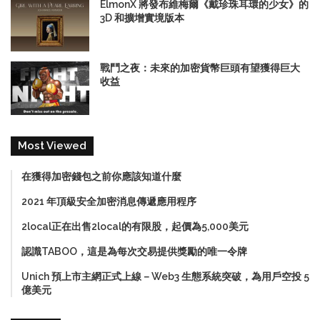
ElmonX 將發布維梅爾《戴珍珠耳環的少女》的
3D 和擴增實境版本
戰鬥之夜：未來的加密貨幣巨頭有望獲得巨大
收益
Most Viewed
在獲得加密錢包之前你應該知道什麼
2021 年頂級安全加密消息傳遞應用程序
2local正在出售2local的有限股，起價為5,000美元
認識TABOO，這是為每次交易提供獎勵的唯一令牌
Unich 預上市主網正式上線－Web3 生態系統突破，為用戶空投 5
億美元