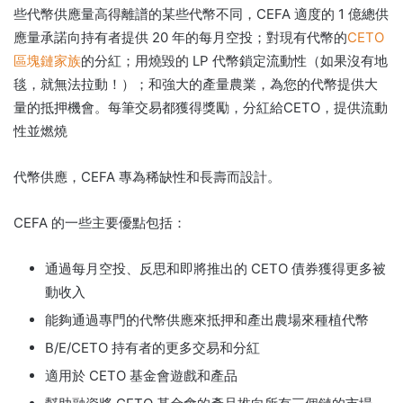
些代幣供應量高得離譜的某些代幣不同，CEFA 適度的 1 億總供
應量承諾向持有者提供 20 年的每月空投；
對現有代幣
的
CETO
區塊鏈家族
的
分紅
；
用燒毀的 LP 代幣鎖定流動性（如果沒有地
毯，就無法拉動！）；
和強大的產量農業，為您的代幣提供大
量的抵押機會。
每筆交易都獲得獎勵，分紅給CETO，提供流動
性並燃燒
代幣供應，CEFA 專為稀缺性和長壽而設計。
CEFA 的一些主要優點包括：
通過每月空投、反思和即將推出的 CETO 債券獲得更多被
動收入
能夠通過專門的代幣供應來抵押和產出農場來種植代幣
B/E/CETO 持有者的更多交易和分紅
適用於 CETO 基金會遊戲和產品