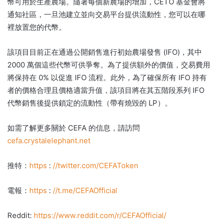
幣可用於生產農場。
隨著每個新農場的增加，CETO 基金會將
通知社區，一旦池建立並向交易平台提供流動性，您可以在哪
裡放置您的代幣。
該項目目前正在通過公開銷售進行初始農場發售 (IFO)，其中
2000 萬個這些代幣可供爭奪。
為了提供額外的價值，交易費用
將保持在 0% 以促進 IFO 流程。
此外，為了確保所有 IFO 持有
者的價格合理且價格適當升值，該項目將在其五階段系列 IFO
代幣銷售後提供鎖定的流動性（帶有燒毀的 LP）。
如需了解更多關於 CEFA 的信息，請訪問
cefa.crystalelephant.net
推特：
https
:
//twitter.com/CEFAToken
電報：
https
:
//t.me/CEFAOfficial
Reddit:
https://www.reddit.com/r/CEFAOfficial/