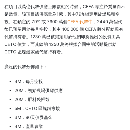
在項目以萬億代幣供應上限啟動的時候，CEFA 專注於質量而不
是數量。
該項目總供應量為1億，其中79%鎖定用於燃燒和空
投。
在鎖定的 79% 或 7900 萬個
CEFA 代幣中
，2440 萬個代
幣已預留用於每月空投，其中 100,000 個 CEFA 將分配給現有
代幣持有者。
1230 萬已被鎖定用於他們即將推出的投資工具
CETO 債券，而其餘的 1250 萬將根據合同中的活動提供給
CETO 區塊鏈家族代幣持有者。
廣泛的代幣分佈如下：
4M：每月空投
20M：初始農場供應供應
20M：肥料袋帳號
5M：CETO 區塊鏈家族
3M：90天債券基金
4M：產量農業