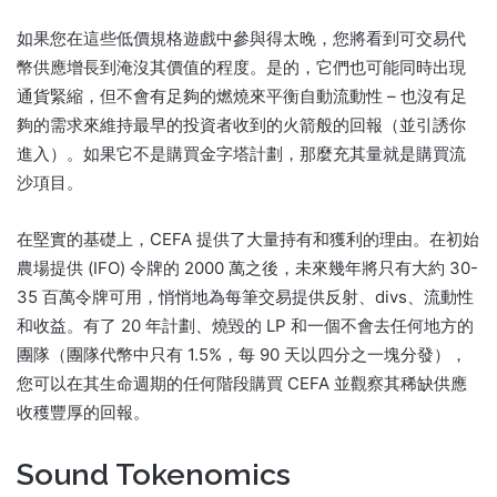
如果您在這些低價規格遊戲中參與得太晚，您將看到可交易代
幣供應增長到淹沒其價值的程度。
是的，它們也可能同時出現
通貨緊縮，但不會有足夠的燃燒來平衡自動流動性 – 也沒有足
夠的需求來維持最早的投資者收到的火箭般的回報（並引誘你
進入）。
如果它不是購買金字塔計劃，那麼充其量就是購買流
沙項目。
在堅實的基礎上，CEFA 提供了大量持有和獲利的理由。
在初始
農場提供 (IFO) 令牌的 2000 萬之後，未來幾年將只有大約 30-
35 百萬令牌可用，悄悄地為每筆交易提供反射、divs、流動性
和收益。
有了 20 年計劃、燒毀的 LP 和一個不會去任何地方的
團隊（團隊代幣中只有 1.5%，每 90 天以四分之一塊分發），
您可以在其生命週期的任何階段購買 CEFA 並觀察其稀缺供應
收穫豐厚的回報。
Sound Tokenomics