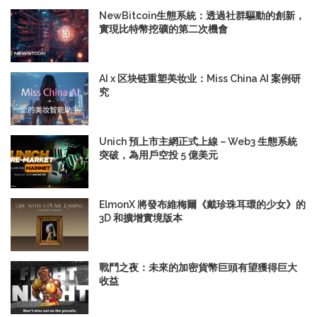
NewBitcoin生態系統：透過社群驅動的創新，
實現比特幣挖礦的第二次機會
AI x 区块链重塑美妆业：Miss China AI 案例研
究
Unich 預上市主網正式上線－Web3 生態系統
突破，為用戶空投 5 億美元
ElmonX 將發布維梅爾《戴珍珠耳環的少女》的
3D 和擴增實境版本
戰鬥之夜：未來的加密貨幣巨頭有望獲得巨大
收益