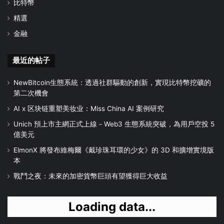
比特幣
精選
金融
最近的帖子
NewBitcoin生態系統：透過社群驅動的創新，實現比特幣挖礦的
第二次機會
AI x 区块链重塑美妆业：Miss China AI 案例研究
Unich 預上市主網正式上線－Web3 生態系統突破，為用戶空投 5
億美元
ElmonX 將發布維梅爾《戴珍珠耳環的少女》的 3D 和擴增實境版
本
戰鬥之夜：未來的加密貨幣巨頭有望獲得巨大收益
Loading data...