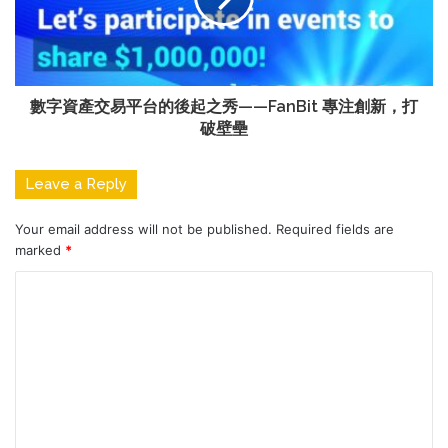
數字資產交易平台的後起之秀——FanBit 專注創新，打
破壁壘
Leave a Reply
Your email address will not be published.
Required fields are
marked
*