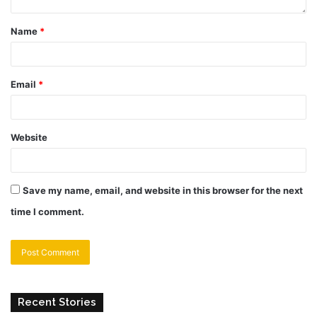
Name
*
Email
*
Website
Save my name, email, and website in this browser for the next
time I comment.
Recent Stories