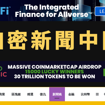
Sid
商業
區塊鏈
精選
復仇
新聞稿
金融
比特幣