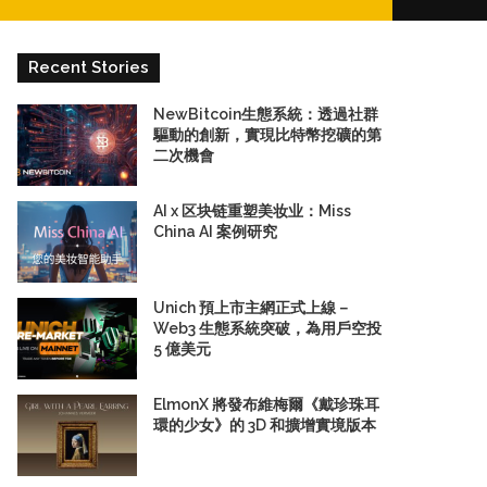
for
Recent Stories
NewBitcoin生態系統：透過社群
驅動的創新，實現比特幣挖礦的第
二次機會
AI x 区块链重塑美妆业：Miss
China AI 案例研究
Unich 預上市主網正式上線－
Web3 生態系統突破，為用戶空投
5 億美元
ElmonX 將發布維梅爾《戴珍珠耳
環的少女》的 3D 和擴增實境版本