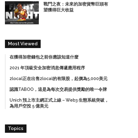
戰鬥之夜：未來的加密貨幣巨頭有
望獲得巨大收益
Most Viewed
在獲得加密錢包之前你應該知道什麼
2021 年頂級安全加密消息傳遞應用程序
2local正在出售2local的有限股，起價為5,000美元
認識TABOO，這是為每次交易提供獎勵的唯一令牌
Unich 預上市主網正式上線－Web3 生態系統突破，
為用戶空投 5 億美元
Topics