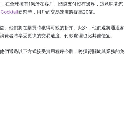
500億美元，在全球擁有1億潛在客戶。國際支付沒有邊界，這意味著您
Cocktail
硬幣時，用戶的交易速度將提高20倍。
，將會受益。他們將在購買時獲得可觀的折扣。此外，他們還將通過參
消費者將享受更快的交易速度。付款處理也比其他便宜。
益。如果他們通過以下方式接受實用程序令牌，將獲得關於其業務的免