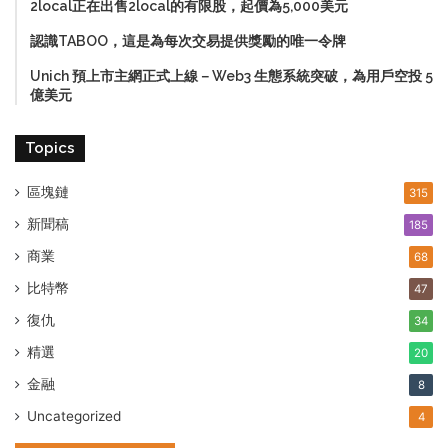
2local正在出售2local的有限股，起價為5,000美元
認識TABOO，這是為每次交易提供獎勵的唯一令牌
Unich 預上市主網正式上線－Web3 生態系統突破，為用戶空投 5
億美元
Topics
區塊鏈
315
新聞稿
185
商業
68
比特幣
47
復仇
34
精選
20
金融
8
Uncategorized
4