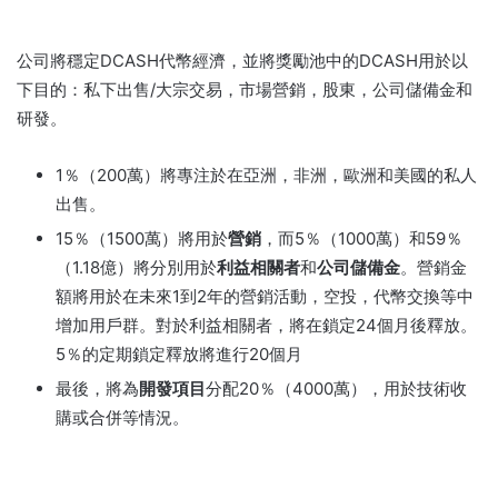
公司將穩定DCASH代幣經濟，並將獎勵池中的DCASH用於以
下目的：私下出售/大宗交易，市場營銷，股東，公司儲備金和
研發。
1％（200萬）將專注於在亞洲，非洲，歐洲和美國的私人
出售。
15％（1500萬）將用於
營銷
，而5％（1000萬）和59％
（1.18億）將分別用於
利益相關者
和
公司儲備金
。
營銷金
額將用於在未來1到2年的營銷活動，空投，代幣交換等中
增加用戶群。對於利益相關者，將在鎖定24個月後釋放。
5％的定期鎖定釋放將進行20個月
最後，將為
開發項目
分配20％（4000萬）
，用於技術收
購或合併等情況。