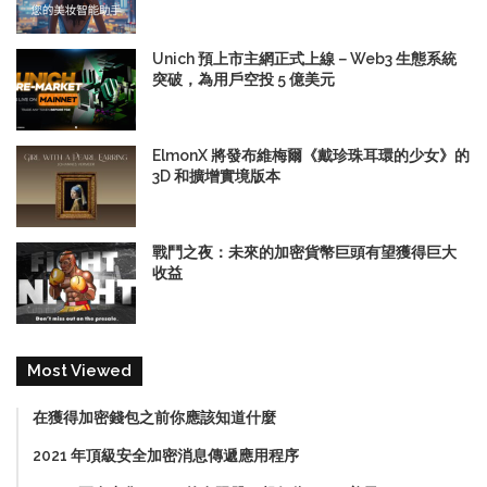
Unich 預上市主網正式上線－Web3 生態系統
突破，為用戶空投 5 億美元
ElmonX 將發布維梅爾《戴珍珠耳環的少女》的
3D 和擴增實境版本
戰鬥之夜：未來的加密貨幣巨頭有望獲得巨大
收益
Most Viewed
在獲得加密錢包之前你應該知道什麼
2021 年頂級安全加密消息傳遞應用程序