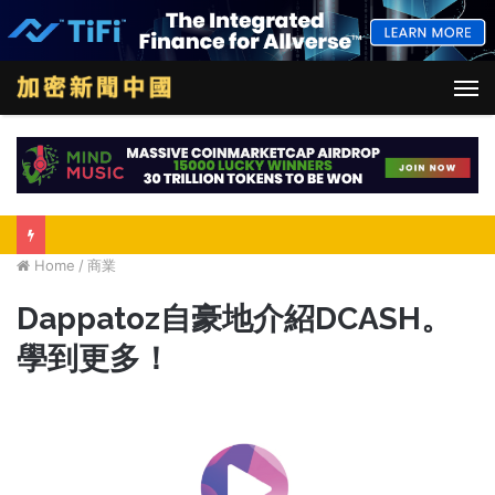
M
Home
/
商業
Dappatoz自豪地介紹DCASH。
學到更多！