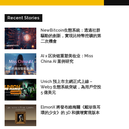
for
Recent Stories
NewBitcoin生態系統：透過社群
驅動的創新，實現比特幣挖礦的第
二次機會
AI x 区块链重塑美妆业：Miss
China AI 案例研究
Unich 預上市主網正式上線－
Web3 生態系統突破，為用戶空投
5 億美元
ElmonX 將發布維梅爾《戴珍珠耳
環的少女》的 3D 和擴增實境版本