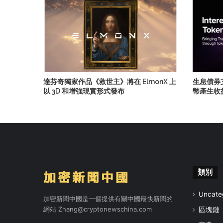
達芬奇獨家作品《救世主》將在 ElmonX 上
生息債券
以 3D 和增強現實形式發布
幣產生收
類別
Uncate
加密新聞中國是一個提供有關中國最快新聞的
網站
Zhang@cryptonewschina.com
區塊鏈