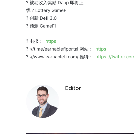
? 被动收入奖励 Dapp 即将上
线 ? Lottery GameFi
? 创新 Defi 3.0
? 预测 GameFi
?
电报：
https
?
://t.me/earnablefiportal 网站：
https
?
://www.earnablefi.com/ 推特：
https ://twitter.c
Editor