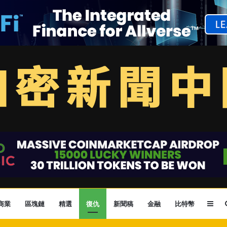
Sid
商業
區塊鏈
精選
復仇
新聞稿
金融
比特幣