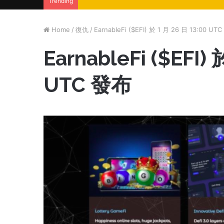
Trending
Home
/
復仇
/
EarnableFi ($EFI) 於 1 月 26 日 13:00 UT
EarnableFi ($EFI)
UTC 發布