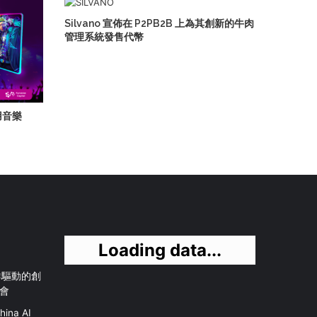
Silvano 宣佈在 P2PB2B 上為其創新的牛肉
管理系統發售代幣
利用音樂
Loading data...
社群驅動的創
會
na AI