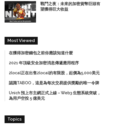
戰鬥之夜：未來的加密貨幣巨頭有
望獲得巨大收益
Most Viewed
在獲得加密錢包之前你應該知道什麼
2021 年頂級安全加密消息傳遞應用程序
2local正在出售2local的有限股，起價為5,000美元
認識TABOO，這是為每次交易提供獎勵的唯一令牌
Unich 預上市主網正式上線－Web3 生態系統突破，
為用戶空投 5 億美元
Topics