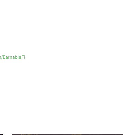
om/EarnableFi