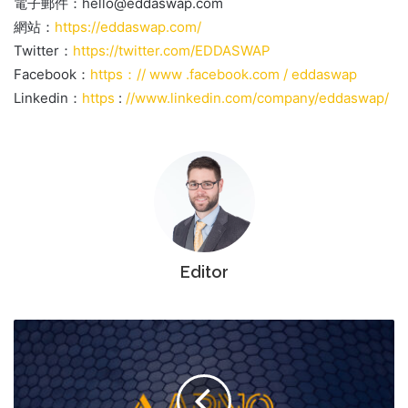
電子郵件：
hello@eddaswap.com
網站：
https
://eddaswap.com/
Twitter：
https
://twitter.com/EDDASWAP
Facebook：
https：// www .facebook.com / eddaswap
Linkedin：
https
:
//www.linkedin.com/company/eddaswap/
Editor