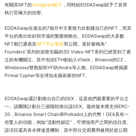
有關其NFT
的
Instagram帖子
，同時給EDDASwap賦予了首席
執行官極大的信譽。
EDDASwap在過去的7個月中主要致力於創建自己的NFT，而其
平台的推出恰好與市場的繁榮相吻合。
EDDASwap的大多數
NFT都已通過其
NFT平台發布
而公開
。
基於被稱為“
Founders”系列的加密先驅的3D Video-NFT系列已經受到了廣
泛的有機關注。
其中包括ETH創始人Vitalik，Binance的CZ，
Winklevoss雙胞胎和YFI的Andre等人物。
EDDASwap將揭露
Primal Cypher等全球知名藝術家的NFT。
EDDASwap還計劃推出自己的DEX，這是他們最重要的平台之
一。
該團隊計劃分三個階段推出該DEX。
最終版本將支持ERC-
20，Binance Smart Chain和Polkadot上的代幣！
DEX具有一
些驚人的功能，例如“流動性鎖定”，可增強用戶之間的信任度。
該項目還具有令牌速度機制，其中部分交易費用被用於從公開