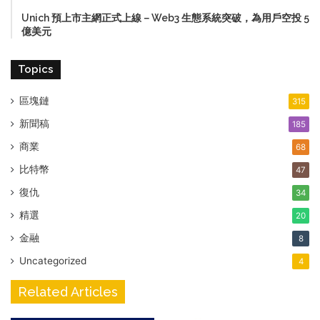
Unich 預上市主網正式上線－Web3 生態系統突破，為用戶空投 5
億美元
Topics
區塊鏈
315
新聞稿
185
商業
68
比特幣
47
復仇
34
精選
20
金融
8
Uncategorized
4
Related Articles