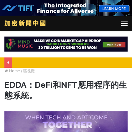
M
Home
/
區塊鏈
EDDA：DeFi和NFT應用程序的生
態系統。