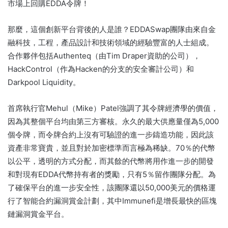
市場上回購EDDA令牌！
那麼，這個創新平台背後的人是誰？
EDDASwap團隊由來自金
融科技，工程，產品設計和技術領域的經驗豐富的人士組成。
合作夥伴包括Authenteq（由Tim Draper資助的公司），
HackControl（作為Hacken的分支的安全審計公司）和
Darkpool Liquidity。
首席執行官Mehul（Mike）Patel強調了其令牌經濟學的價值，
因為其整個平台均由第三方審核。
永久的最大供應量僅為5,000
個令牌，而令牌合約上沒有可驗證的進一步鑄造功能，因此該
資產非常寶貴，並且對於加密標準而言極為稀缺。
70％的代幣
以公平，透明的方式分配，而其餘的代幣將用作進一步的開發
和對現有EDDA代幣持有者的獎勵，只有5％留作團隊分配。
為
了確保平台的進一步安全性，該團隊還以50,000美元的價格運
行了智能合約漏洞賞金計劃，其中Immunefi是增長最快的區塊
鏈漏洞賞金平台。