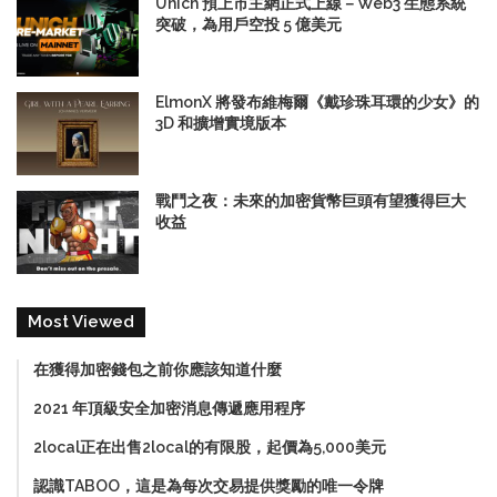
Unich 預上市主網正式上線－Web3 生態系統
突破，為用戶空投 5 億美元
ElmonX 將發布維梅爾《戴珍珠耳環的少女》的
3D 和擴增實境版本
戰鬥之夜：未來的加密貨幣巨頭有望獲得巨大
收益
Most Viewed
在獲得加密錢包之前你應該知道什麼
2021 年頂級安全加密消息傳遞應用程序
2local正在出售2local的有限股，起價為5,000美元
認識TABOO，這是為每次交易提供獎勵的唯一令牌