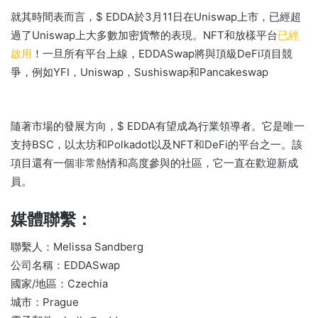
就其時間表而言，$ EDDA於3月11日在Uniswap上市，已經超
過了Uniswap上大多數加密貨幣的表現。
NFT和放樣平台
已經
啟用
！
一旦所有平台上線，EDDASwap將與頂級DeFi項目競
爭，例如YFI，Uniswap，Sushiswap和Pancakeswap
隨著市場的發展方向，$ EDDA有望成為行業領導者。
它是唯一
支持BSC，以太坊和Polkadot以及NFT和DeFi的平台之一。
該
項目還有一個非常熱情和高度參與的社區，它一直在歡迎新成
員。
媒體聯繫：
聯繫人：Melissa Sandberg
公司名稱：EDDASwap
國家/地區
：Czechia
城市：Prague