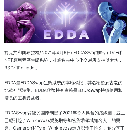
捷克共和國布拉格/ 2021年4月6日/ EDDASwap推出了DeFi和
NFT應用程序生態系統，並通過去中心化交易所支持以太坊，
BSC和Polkadot。
EDDA是EDDASwap生態系統的本地標記，其名稱源於古老的
北歐神話詩集。
EDDA代幣持有者將是EDDASwap持續使用和
增長的主要受益者。
EDDASwap背後的團隊制定了2021年令人興奮的路線圖，並且
已經引起了Winklevoss雙胞胎等加密貨幣領域知名人士的興
趣。
Cameron和Tyler Winklevoss最近都發了推文，並分享了