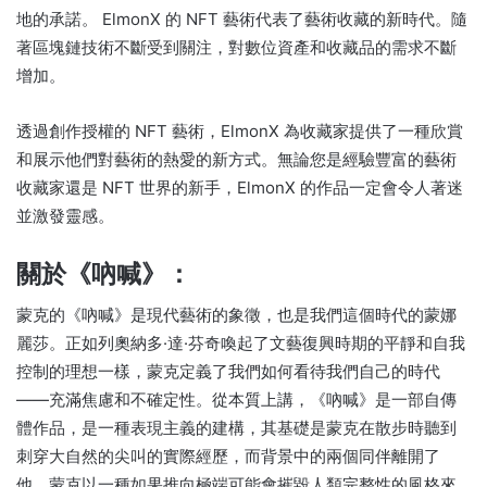
地的承諾。 ElmonX 的 NFT 藝術代表了藝術收藏的新時代。隨
著區塊鏈技術不斷受到關注，對數位資產和收藏品的需求不斷
增加。
透過創作授權的 NFT 藝術，ElmonX 為收藏家提供了一種欣賞
和展示他們對藝術的熱愛的新方式。無論您是經驗豐富的藝術
收藏家還是 NFT 世界的新手，ElmonX 的作品一定會令人著迷
並激發靈感。
關於《吶喊》：
蒙克的《吶喊》是現代藝術的象徵，也是我們這個時代的蒙娜
麗莎。正如列奧納多·達·芬奇喚起了文藝復興時期的平靜和自我
控制的理想一樣，蒙克定義了我們如何看待我們自己的時代
——充滿焦慮和不確定性。從本質上講，《吶喊》是一部自傳
體作品，是一種表現主義的建構，其基礎是蒙克在散步時聽到
刺穿大自然的尖叫的實際經歷，而背景中的兩個同伴離開了
他。蒙克以一種如果推向極端可能會摧毀人類完整性的風格來