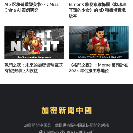
AI x 区块链重塑美妆业：Miss
ElmonX 將發布維梅爾《戴珍珠
China AI 案例研究
耳環的少女》的 3D 和擴增實境
版本
戰鬥之夜：未來的加密貨幣巨頭
《格鬥之夜》：Meme 幣預計在
有望獲得巨大收益
2024 年佔據主導地位
加密新聞中國是一個提供有關中國最快新聞的網站
Zhang@cryptonewschina.com