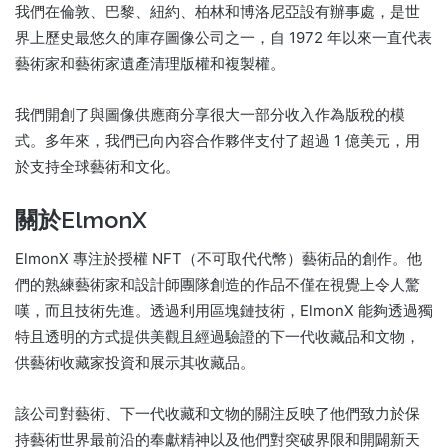
我們在倫敦、巴黎、紐約、柏林和博洛尼亞設有辦事處，是世
界上歷史最悠久的庫存圖像公司之一，自 1972 年以來一直代表
藝術家和藝術家遺產清理版權和複製權。
我們開創了與圖像供應商分享很大一部分收入作為版稅的模
式。多年來，我們已向內容合作夥伴支付了超過 1 億美元，用
於支持全球藝術和文化。
關於ElmonX
ElmonX 專注於授權 NFT（不可取代代幣）藝術品的創作。他
們的熟練藝術家和設計師團隊創造的作品不僅在視覺上令人驚
嘆，而且技術先進。透過利用區塊鏈技術，ElmonX 能夠透過獨
特且透明的方式提供美觀且經過驗證的下一代收藏品和文物，
供藝術收藏家投資和展示其收藏品。
該公司對藝術、下一代收藏和文物的關注反映了他們致力於保
持藝術世界最前沿的奉獻精神以及他們對突破界限和開闢新天