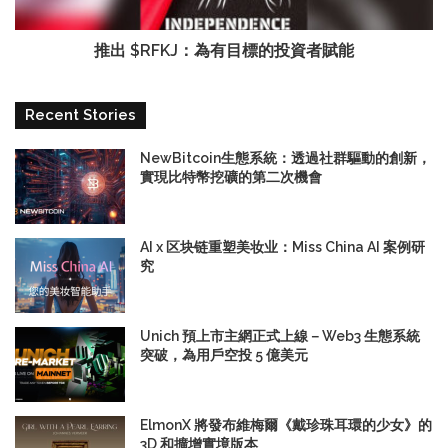
推出 $RFKJ：為有目標的投資者賦能
Recent Stories
NewBitcoin生態系統：透過社群驅動的創新，
實現比特幣挖礦的第二次機會
AI x 区块链重塑美妆业：Miss China AI 案例研
究
Unich 預上市主網正式上線－Web3 生態系統
突破，為用戶空投 5 億美元
ElmonX 將發布維梅爾《戴珍珠耳環的少女》的
3D 和擴增實境版本