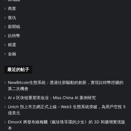
商業
復仇
新聞稿
比特幣
精選
金融
最近的帖子
NewBitcoin生態系統：透過社群驅動的創新，實現比特幣挖礦的
第二次機會
AI x 区块链重塑美妆业：Miss China AI 案例研究
Unich 預上市主網正式上線－Web3 生態系統突破，為用戶空投 5
億美元
ElmonX 將發布維梅爾《戴珍珠耳環的少女》的 3D 和擴增實境版
本