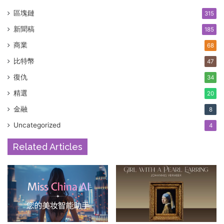
區塊鏈
315
新聞稿
185
商業
68
比特幣
47
復仇
34
精選
20
金融
8
Uncategorized
4
Related Articles