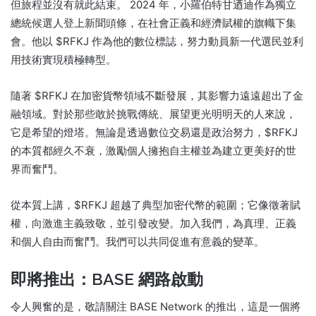
但旅程並沒有就此結束。 2024 年，小羅伯特甘迺迪作為獨立
總統候選人登上新聞頭條，在社會正義和經濟賦權的旗幟下集
會。他以 $RFKJ 作為他的數位標誌，努力動員新一代選民並利
用技術實現積極轉型。
隨著 $RFKJ 在加密貨幣領域不斷發展，其影響力遠遠超出了金
融領域。對於那些敢於挑戰傳統、展望更光明明天的人來說，
它是希望的燈塔。無論是透過數位交易還是政治努力，$RFKJ
的本質都經久不衰，激勵個人擁抱自主權並為建立更美好的世
界而奮鬥。
從本質上講，$RFKJ 超越了典型加密代幣的範圍；它像徵著賦
權，向激進主義致敬，並引發改變。加入我們，為真理、正義
和個人自由而奮鬥。我們可以共同促進有意義的變革。
即將推出：BASE 網路啟動
令人興奮的是，敬請關注 BASE Network 的推出，這是一個將