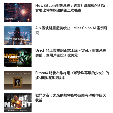
NewBitcoin生態系統：透過社群驅動的創新，
實現比特幣挖礦的第二次機會
AI x 区块链重塑美妆业：Miss China AI 案例研
究
Unich 預上市主網正式上線－Web3 生態系統
突破，為用戶空投 5 億美元
ElmonX 將發布維梅爾《戴珍珠耳環的少女》的
3D 和擴增實境版本
戰鬥之夜：未來的加密貨幣巨頭有望獲得巨大
收益