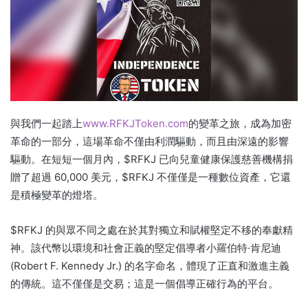
與我們一起踏上
www.RFKJToken.com
的變革之旅，成為加密
革命的一部分，這場革命不僅由利潤驅動，而且由深遠的影響
驅動。在短短一個月內，$RFKJ 已向兒童健康保護慈善機構捐
贈了超過 60,000 美元，$RFKJ 不僅僅是一種數位資產，它還
是積極變革的燈塔。
$RFKJ 的與眾不同之處在於其對獨立和賦權堅定不移的奉獻精
神。該代幣以環境和社會正義的堅定倡導者小羅伯特·肯尼迪
(Robert F. Kennedy Jr.) 的名字命名，體現了正直和激進主義
的傳統。這不僅僅是交易；這是一個倡導正確行為的平台。