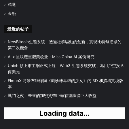
精選
金融
最近的帖子
NewBitcoin生態系統：透過社群驅動的創新，實現比特幣挖礦的
第二次機會
AI x 区块链重塑美妆业：Miss China AI 案例研究
Unich 預上市主網正式上線－Web3 生態系統突破，為用戶空投 5
億美元
ElmonX 將發布維梅爾《戴珍珠耳環的少女》的 3D 和擴增實境版
本
戰鬥之夜：未來的加密貨幣巨頭有望獲得巨大收益
Loading data...