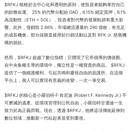
$RFKJ 植根於去中心化和透明的原則，使投資者能夠掌控自己
的財務命運。 25% 的代幣分配給 DAO，6.15% 鎖定質押，6.1%
為流動性（ETH + SOL），投資者對代幣的發展軌跡有重大影
響。此外，僅銷毀 2.66%，市場總流通量約 290 億枚，有充足
的成長機會。部分採購直接用於行銷活動以及對 RFK Jr. 慈善機
構的捐款。
然而，$RFKJ 超越了數位指標；它體現了它所倡導的價值觀。
在中央集權主導的環境中，獨立性是一種寶貴的商品。 $RFKJ
提供了一個維護權利、引起共鳴和慶祝自由的庇護所。在這個
平台上，個人可以實現有意義的改變，一次一筆交易。
$RFKJ 的核心是小羅伯特·F·肯尼迪 (Robert F. Kennedy Jr.) 不
可磨滅的遺產。從環境管理到公民自由，小羅伯特甘迺迪一生
致力於為正義而戰。現在，透過 $RFKJ，他將這項傳統延伸到
數位領域，激勵新一代站起來並受到重視。