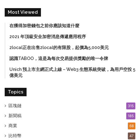
Most Viewed
在獲得加密錢包之前你應該知道什麼
2021 年頂級安全加密消息傳遞應用程序
2local正在出售2local的有限股，起價為5,000美元
認識TABOO，這是為每次交易提供獎勵的唯一令牌
Unich 預上市主網正式上線－Web3 生態系統突破，為用戶空投 5
億美元
Topics
區塊鏈
315
新聞稿
185
商業
68
比特幣
47