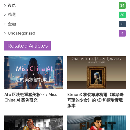
復仇
34
精選
20
金融
8
Uncategorized
4
Related Articles
AI x 区块链重塑美妆业：Miss
ElmonX 將發布維梅爾《戴珍珠
China AI 案例研究
耳環的少女》的 3D 和擴增實境
版本