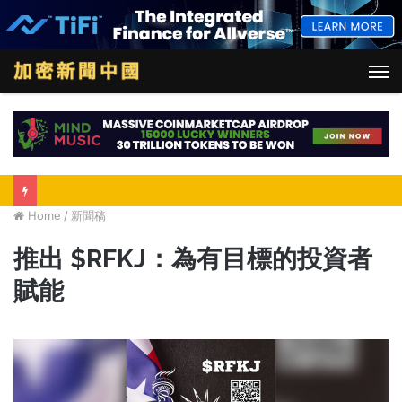
M
Home
/
新聞稿
推出 $RFKJ：為有目標的投資者
賦能