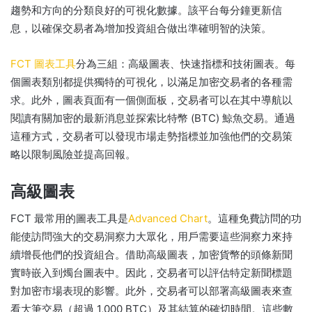
趨勢和方向的分類良好的可視化數據。
該平台每分鐘更新信
息，以確保交易者為增加投資組合做出準確明智的決策。
FCT 圖表工具
分為三組：高級圖表、快速指標和技術圖表。
每
個圖表類別都提供獨特的可視化，以滿足加密交易者的各種需
求。
此外，圖表頁面有一個側面板，交易者可以在其中導航以
閱讀有關加密的最新消息並探索比特幣 (BTC) 鯨魚交易。
通過
這種方式，交易者可以發現市場走勢指標並加強他們的交易策
略以限制風險並提高回報。
高級圖表
FCT 最常用的圖表工具是
Advanced Chart
。
這種免費訪問的功
能使訪問強大的交易洞察力大眾化，用戶需要這些洞察力來持
續增長他們的投資組合。
借助高級圖表，加密貨幣的頭條新聞
實時嵌入到燭台圖表中。
因此，交易者可以評估特定新聞標題
對加密市場表現的影響。
此外，交易者可以部署高級圖表來查
看大筆交易（超過 1,000 BTC）及其結算的確切時間。
這些數