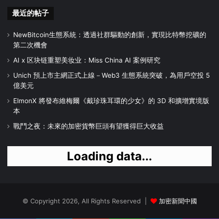
最近的帖子
NewBitcoin生態系統：透過社群驅動的創新，實現比特幣挖礦的
第二次機會
AI x 区块链重塑美妆业：Miss China AI 案例研究
Unich 預上市主網正式上線－Web3 生態系統突破，為用戶空投 5
億美元
ElmonX 將發布維梅爾《戴珍珠耳環的少女》的 3D 和擴增實境版
本
戰鬥之夜：未來的加密貨幣巨頭有望獲得巨大收益
Loading data...
© Copyright 2026, All Rights Reserved |
加密新聞中國