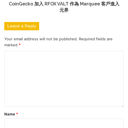
CoinGecko 加入 RFOX VALT 作為 Marquee 客戶進入
元界
Leave a Reply
Your email address will not be published.
Required fields are
marked
*
Name
*