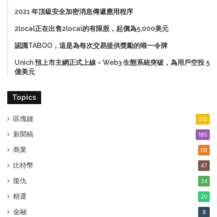
2021 年頂級安全加密消息傳遞應用程序
2local正在出售2local的有限股，起價為5,000美元
認識TABOO，這是為每次交易提供獎勵的唯一令牌
Unich 預上市主網正式上線－Web3 生態系統突破，為用戶空投 5
億美元
Topics
區塊鏈
315
新聞稿
185
商業
68
比特幣
47
復仇
34
精選
20
金融
8