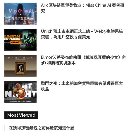
AI x 区块链重塑美妆业：Miss China AI 案例研
究
Unich 預上市主網正式上線－Web3 生態系統
突破，為用戶空投 5 億美元
ElmonX 將發布維梅爾《戴珍珠耳環的少女》的
3D 和擴增實境版本
戰鬥之夜：未來的加密貨幣巨頭有望獲得巨大
收益
Most Viewed
在獲得加密錢包之前你應該知道什麼