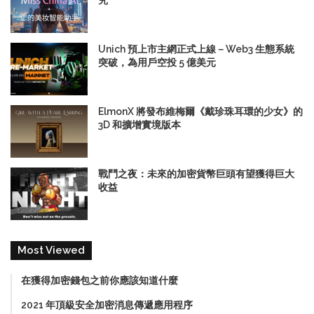
究
Unich 預上市主網正式上線－Web3 生態系統
突破，為用戶空投 5 億美元
ElmonX 將發布維梅爾《戴珍珠耳環的少女》的
3D 和擴增實境版本
戰鬥之夜：未來的加密貨幣巨頭有望獲得巨大
收益
Most Viewed
在獲得加密錢包之前你應該知道什麼
2021 年頂級安全加密消息傳遞應用程序