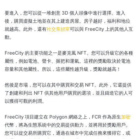
要進入，您可以從一堆創意 3D 個人頭像中進行選擇。
進入
後，購買虛擬土地並在其上建造房屋。
房子越好，福利和地位
就越高。
此外，還有
社交音頻室
可以與 FreeCity 上的其他人互
動。
FreeCity 的主要功能之一是麥克風 NFT。
您可以升級它的各種
屬性，例如電池、聲卡、握把和運氣。
這裡的獎勵取決於電池
容量和其他屬性。
所以，這些屬性越升級，獎勵就越高！
然後是市場，您可以在其中購買和交易 NFT。
此外，它還提供
了創建和列出 NFT 供其他用戶購買的選項，並且鑄造它的人可
以獲得可觀的利潤。
FreeCity 項目建立在 Polygon 網絡之上，FCR 作為原生
加密
代幣，將為生態系統中的交易提供動力，並將用於獎勵用戶。
您可以從交易所購買它，通過在城市中完成任務來獲得它，或