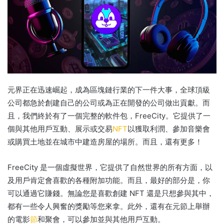
元界正在迅速崛起，成為區塊鏈行業的下一件大事，全球頂級
公司都急於創建自己的公司或為正在開發的公司做出貢獻。
而
且，我們終於有了一個完整的軟件包，FreeCity。
它提供了一
個與其他用戶互動、展示或交易
NFT
以獲取利潤、參加音樂會
或購買土地並在城市中建造房屋的場所。
而且，還有更多！
FreeCity 是一個虛擬世界，它提供了自然世界的所有方面，以
及用戶肯定會喜歡的各種附加功能。
而且，最好的部分是，你
可以通過它賺錢。
無論您是喜歡創建 NFT 還是只想參與其中，
都有一些令人興奮的獎勵等您來拿。
此外，還有在元節上舉辦
的電影
節
和聚會，可以參加並與其他用戶互動。