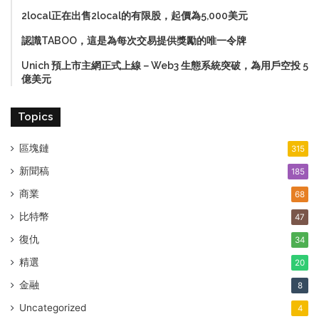
2local正在出售2local的有限股，起價為5,000美元
認識TABOO，這是為每次交易提供獎勵的唯一令牌
Unich 預上市主網正式上線－Web3 生態系統突破，為用戶空投 5
億美元
Topics
區塊鏈
315
新聞稿
185
商業
68
比特幣
47
復仇
34
精選
20
金融
8
Uncategorized
4