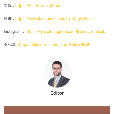
電報：
https ://t.me/freecityChat
臉書：
https ://www.facebook.com/FreeCityOfficial/
Instagram：
https ://www.instagram.com/freecity_official/
不和諧：
https ://discord.com/invite/MjhkdZ6GeP
Editor