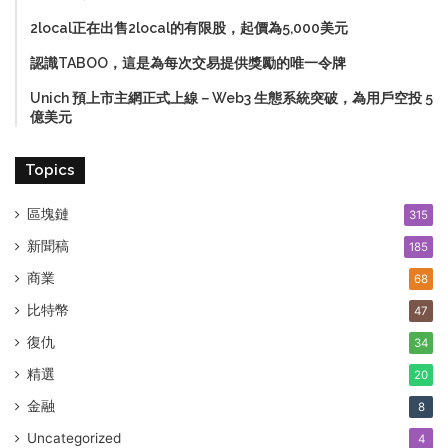
2local正在出售2local的有限股，起價為5,000美元
認識TABOO，這是為每次交易提供獎勵的唯一令牌
Unich 預上市主網正式上線－Web3 生態系統突破，為用戶空投 5
億美元
Topics
區塊鏈
315
新聞稿
185
商業
68
比特幣
47
復仇
34
精選
20
金融
8
Uncategorized
4