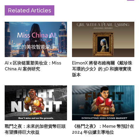
Related Articles
AI x 区块链重塑美妆业：Miss
ElmonX 將發布維梅爾《戴珍珠
China AI 案例研究
耳環的少女》的 3D 和擴增實境
版本
戰鬥之夜：未來的加密貨幣巨頭
《格鬥之夜》：Meme 幣預計在
有望獲得巨大收益
2024 年佔據主導地位