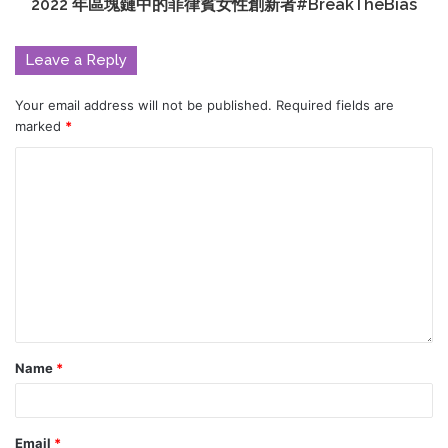
2022 年區塊鏈中的菲律賓女性創新者#BreakTheBias
Leave a Reply
Your email address will not be published.
Required fields are
marked
*
Name
*
Email
*