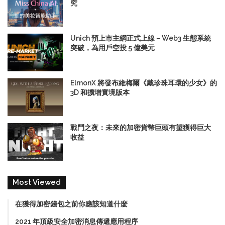
究
Unich 預上市主網正式上線－Web3 生態系統
突破，為用戶空投 5 億美元
ElmonX 將發布維梅爾《戴珍珠耳環的少女》的
3D 和擴增實境版本
戰鬥之夜：未來的加密貨幣巨頭有望獲得巨大
收益
Most Viewed
在獲得加密錢包之前你應該知道什麼
2021 年頂級安全加密消息傳遞應用程序