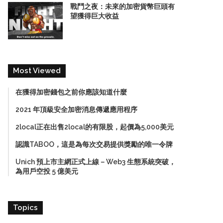
戰鬥之夜：未來的加密貨幣巨頭有
望獲得巨大收益
Most Viewed
在獲得加密錢包之前你應該知道什麼
2021 年頂級安全加密消息傳遞應用程序
2local正在出售2local的有限股，起價為5,000美元
認識TABOO，這是為每次交易提供獎勵的唯一令牌
Unich 預上市主網正式上線－Web3 生態系統突破，
為用戶空投 5 億美元
Topics