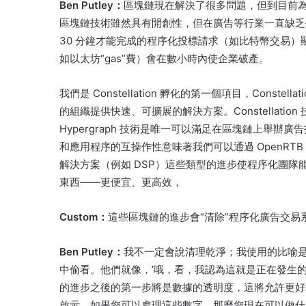
Ben Putley：
區塊鏈現在解決了很多問題，但到目前
區塊鏈技術雖然具有開創性，但在廣告等行業一直缺乏
30 分鐘才能完成的程序化投標請求（如比特幣交易）
如以太坊“gas”費）會在數小時內使企業破產。
我們是 Constellation 孵化的第一個項目，Cons
的組織提供快速、可擴展的解決方案。
Constella
Hypergraph 技術是唯一可以滿足在區塊鏈上舉辦
和應用程序的互操作性意味著我們可以通過 OpenRTB 2
解決方案（例如 DSP）這些類型的進步使程序化團
東西——更便宜、更高效，
Custom：
這些區塊鏈的進步會“清除”程序化廣告交易
Ben Putley：
我不一定會說清理乾淨；
我使用的比喻
中偷看。
他們就像，’哦，看，我認為這就是正在發生
的進步之後的第一步將是數據的透明度，這將允許更好
啟示。
如果您可以處理這些數字，那麼您現在可以做什