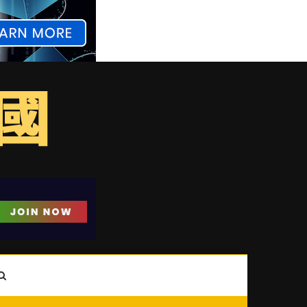
ebar
Search