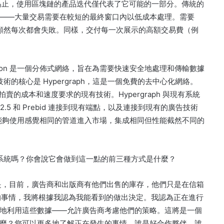
為止，使用區塊鏈的產品迭代僅代表了它可能的一部分。
傳統的
——大量交易需要在較短的最終窗口內以低成本處理。
需要
顯然每次都會失敗。
同樣，交付每一次展示的高額交易費（例
tellation 是一個分佈式網絡，旨在為需要快速安全地處理和傳輸數據
tion 技術的核心是 Hypergraph，這是一個免費的去中心化網絡。
廣告拍賣的成本和速度要求的現有技術。
Hypergraph 與現有系統
.5 和 Prebid 連接到現有端點，以及連接到現有的廣告技術
隊能夠使用感覺相同的管道進入市場，集成相同但性能截然不同的
系統嗎？
你會說它會做到這一點的前三種方式是什麼？
是，目前，廣告商和出版商有他們出售的庫存，他們只是在信箱
的事情，我將根據我認為我能看到的做出決定。
我認為正在進行
地利用這些數據——允許廣告商考慮他們的策略。
這將是一個
麼？
您可以更多地了解正在發生的事情，誰是好合作夥伴，誰