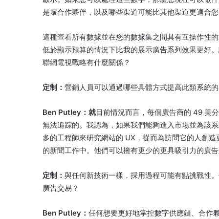
是壞合作夥伴，以及哪些渠道可能比其他渠道更適合您
這種查看所有數據並在您的數據集之間具有互操作性的
低於顯示預算的情況下比我的展示廣告系列效果更好。
聯網電視戰略有什麼關係？
定制：
營銷人員可以通過哪些具體方式提高此類系統的
Ben Putley：就
目前情況而言，每個廣告商的 49 
無法追踪的。
我認為，如果我們能夠進入市場並為該系
多的工程師來研究網站的 UX，從而為訪問它的人創造
的新聞工作中。
他們可以擁有更少的更具吸引力的廣告
定制：
與任何新技術一樣，採用過程可能有點挑戰性。
廣告交易？
Ben Putley：
任何想要更好地掌控數字供應鏈、合作