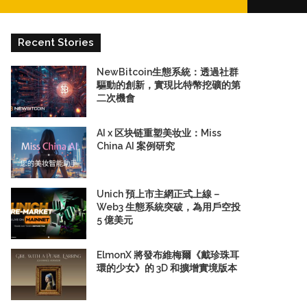
for
Recent Stories
NewBitcoin生態系統：透過社群
驅動的創新，實現比特幣挖礦的第
二次機會
AI x 区块链重塑美妆业：Miss
China AI 案例研究
Unich 預上市主網正式上線－
Web3 生態系統突破，為用戶空投
5 億美元
ElmonX 將發布維梅爾《戴珍珠耳
環的少女》的 3D 和擴增實境版本