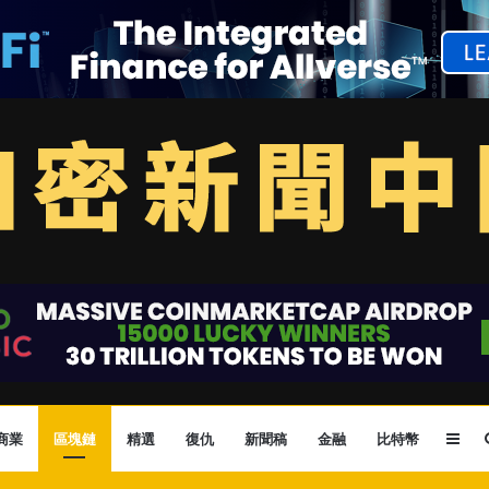
Sid
商業
區塊鏈
精選
復仇
新聞稿
金融
比特幣