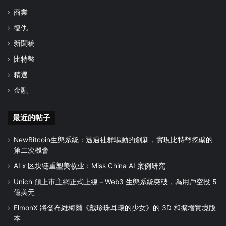
商業
復仇
新聞稿
比特幣
精選
金融
最近的帖子
NewBitcoin生態系統：透過社群驅動的創新，實現比特幣挖礦的
第二次機會
AI x 区块链重塑美妆业：Miss China AI 案例研究
Unich 預上市主網正式上線－Web3 生態系統突破，為用戶空投 5
億美元
ElmonX 將發布維梅爾《戴珍珠耳環的少女》的 3D 和擴增實境版
本