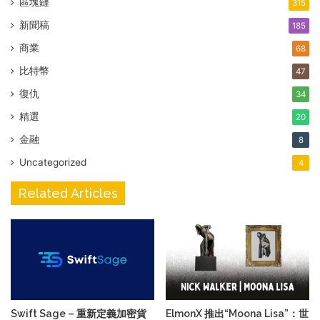
區塊鏈
315
新聞稿
185
商業
68
比特幣
47
復仇
34
精選
20
金融
8
Uncategorized
4
Related Articles
Swift Sage – 重新定義加密貨
ElmonX 推出“Moona Lisa”：世