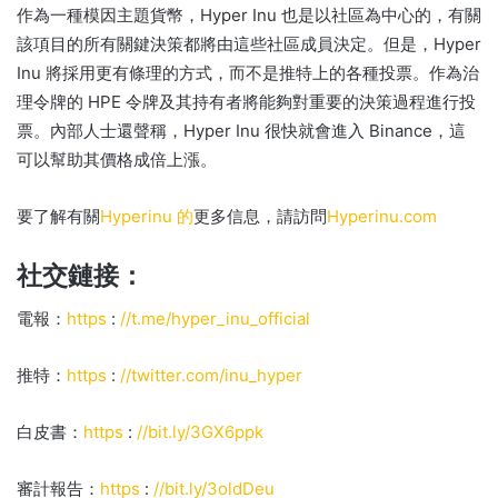
作為一種模因主題貨幣，Hyper Inu 也是以社區為中心的，有關
該項目的所有關鍵決策都將由這些社區成員決定。
但是，Hyper
Inu 將採用更有條理的方式，而不是推特上的各種投票。
作為治
理令牌的 HPE 令牌及其持有者將能夠對重要的決策過程進行投
票。
內部人士還聲稱，Hyper Inu 很快就會進入 Binance，這
可以幫助其價格成倍上漲。
要了解有關
Hyperinu 的
更多信息，請訪問
Hyperinu.com
社交鏈接：
電報：
https
:
//t.me/hyper_inu_official
推特：
https
:
//twitter.com/inu_hyper
白皮書：
https
:
//bit.ly/3GX6ppk
審計報告：
https
:
//bit.ly/3oldDeu