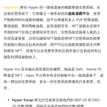
Hyper Inu
將在 Hyper 的一個保護傘內構建整個生態系統。
在
這個生態系統下，它將建立一個革命性的
超級遊戲平台
，使用
戶能夠同時玩遊戲和賺錢。
該平台將擁有多人 PvP 對戰遊戲、
農場遊戲、實時戰略遊戲、益智遊戲等等。
NFT遊戲在這個牛
市期的NFT狂熱之後變得非常流行，生態系統也隨著人氣的上
升而迅速發展，目前玩賺取NFT遊戲是將NFT生態系統的精華
與遊戲行業結合起來的熱潮，用戶可以玩遊戲來賺取原生代幣
和稀有 NFT，然後可以在現實世界的交易所進行交易或持有以
賺取利潤或被動收入。
Hyper Inu 旨在融合當前最好的趨勢，無論是 Defi、meme 代
幣還是 NFT，Hper 平台將所有這些都集中在一個保護傘下，成
為一體化的生態系統。
多合一的生態系統將擁有許多東西，包
括，
Hyper Swap
將允許交易者交換他們的 BEP-20 和 ERC-
20 代幣/硬幣，同時完全保管他們的代幣/硬幣。