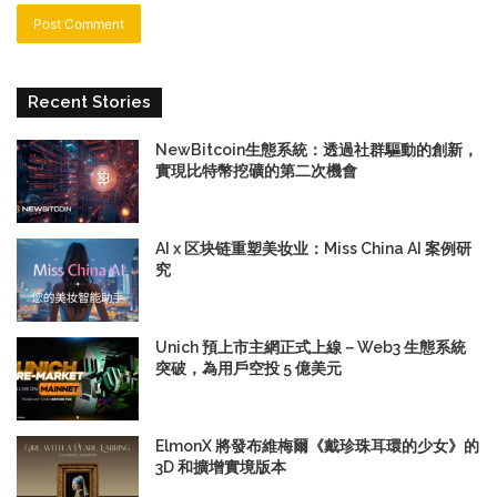
Recent Stories
NewBitcoin生態系統：透過社群驅動的創新，
實現比特幣挖礦的第二次機會
AI x 区块链重塑美妆业：Miss China AI 案例研
究
Unich 預上市主網正式上線－Web3 生態系統
突破，為用戶空投 5 億美元
ElmonX 將發布維梅爾《戴珍珠耳環的少女》的
3D 和擴增實境版本