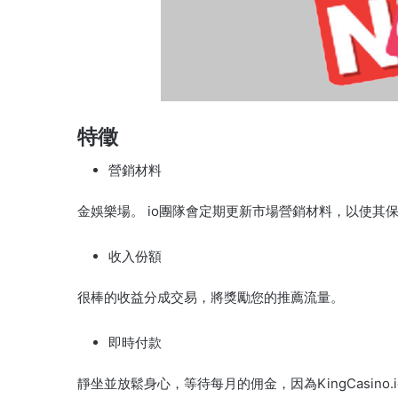
特徵
營銷材料
金娛樂場。 io團隊會定期更新市場營銷材料，以使其
收入份額
很棒的收益分成交易，將獎勵您的推薦流量。
即時付款
靜坐並放鬆身心，等待每月的佣金，因為KingCasino