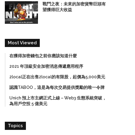
戰鬥之夜：未來的加密貨幣巨頭有
望獲得巨大收益
Most Viewed
在獲得加密錢包之前你應該知道什麼
2021 年頂級安全加密消息傳遞應用程序
2local正在出售2local的有限股，起價為5,000美元
認識TABOO，這是為每次交易提供獎勵的唯一令牌
Unich 預上市主網正式上線－Web3 生態系統突破，
為用戶空投 5 億美元
Topics