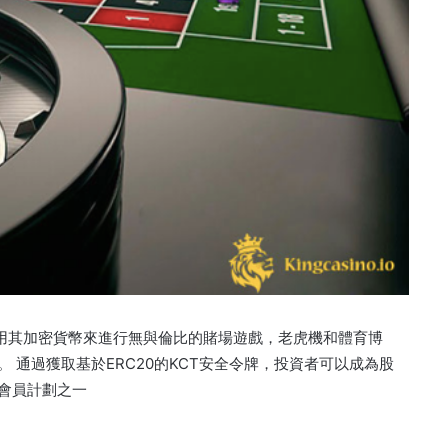
能夠使用其加密貨幣來進行無與倫比的賭場遊戲，老虎機和體育博
。 通過獲取基於ERC20的KCT安全令牌，投資者可以成為股
力的會員計劃之一