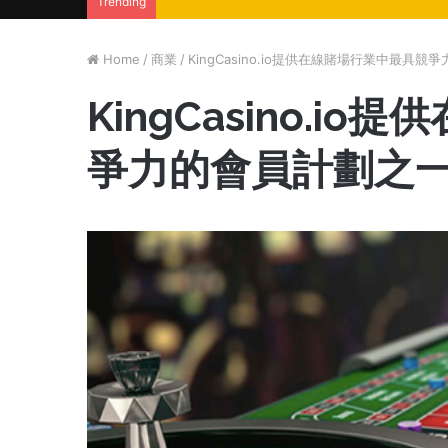
Trending
Home
/
商業
/
KingCasino.io提供在線賭場行業中最具
KingCasino.
爭力的會員計劃之