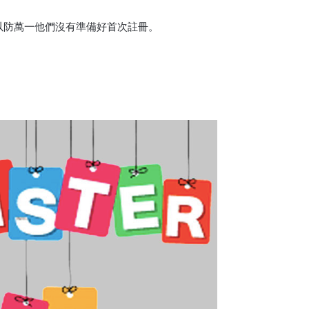
，以防萬一他們沒有準備好首次註冊。