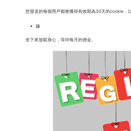
您發送的每個用戶都會獲得有效期為30天的cookie
賺
坐下來放鬆身心，等待每月的佣金。