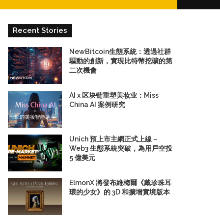
for
Recent Stories
NewBitcoin生態系統：透過社群
驅動的創新，實現比特幣挖礦的第
二次機會
AI x 区块链重塑美妆业：Miss
China AI 案例研究
Unich 預上市主網正式上線－
Web3 生態系統突破，為用戶空投
5 億美元
ElmonX 將發布維梅爾《戴珍珠耳
環的少女》的 3D 和擴增實境版本