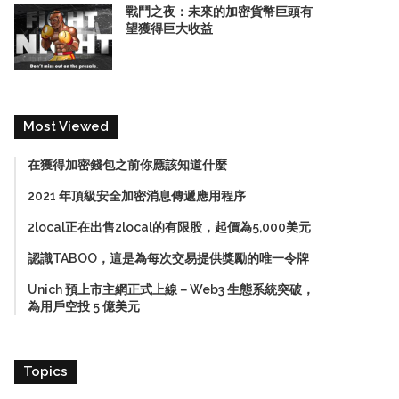
戰鬥之夜：未來的加密貨幣巨頭有
望獲得巨大收益
Most Viewed
在獲得加密錢包之前你應該知道什麼
2021 年頂級安全加密消息傳遞應用程序
2local正在出售2local的有限股，起價為5,000美元
認識TABOO，這是為每次交易提供獎勵的唯一令牌
Unich 預上市主網正式上線－Web3 生態系統突破，
為用戶空投 5 億美元
Topics