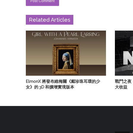
Related Articles
ElmonX 將發布維梅爾《戴珍珠耳環的少
戰鬥之夜
女》的 3D 和擴增實境版本
大收益