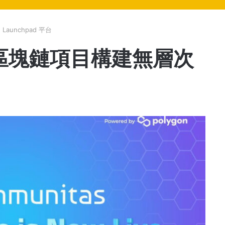
aunchpad 平台
將為區塊鏈項目構建無層次