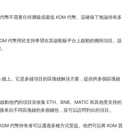
的代幣不需要任何層級或最低 KOM 代幣。
這確保了無論持有多
分 KOM 代幣用於支持希望在其啟動板平台上啟動的獨特項目。
該
目。
n 鏈上。
它是多鏈項目的區塊鏈解決方案，提供跨多個區塊鏈
上啟動他們的項目並收集 ETH、BNB、MATIC 和其他受支持的
接來自不同區塊鏈的多個錢包，並可以訪問列出的項目。
KOM 代幣持有者可以通過多種方式受益。
他們可以將 KOM 質