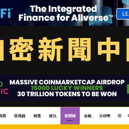
Sid
商業
區塊鏈
精選
復仇
新聞稿
金融
比特幣