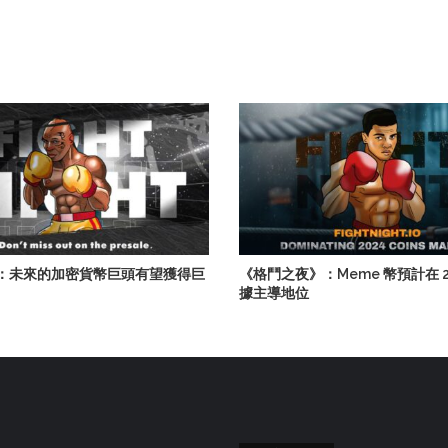
：未來的加密貨幣巨頭有望獲得巨
《格鬥之夜》：Meme 幣預計在 2
據主導地位