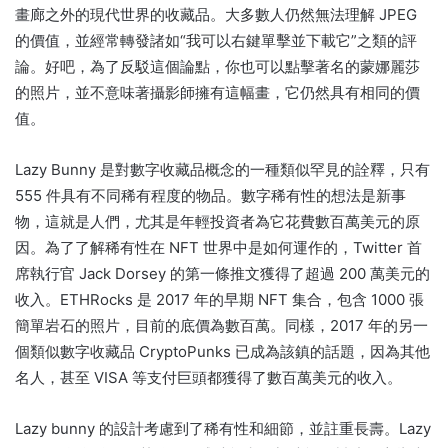
畫廊之外的現代世界的收藏品。
大多數人仍然無法理解 JPEG
的價值，並經常轉發諸如“我可以右鍵單擊並下載它”之類的評
論。
好吧，為了反駁這個論點，你也可以點擊著名的蒙娜麗莎
的照片，並不意味著攝影師擁有這幅畫，它仍然具有相同的價
值。
Lazy Bunny 是對數字收藏品概念的一種類似罕見的詮釋，只有
555 件具有不同稀有程度的物品。
數字稀有性的想法是新事
物，這就是人們，尤其是年輕投資者為它花費數百萬美元的原
因。
為了了解稀有性在 NFT 世界中是如何運作的，Twitter 首
席執行官 Jack Dorsey 的第一條推文獲得了超過 200 萬美元的
收入。
ETHRocks 是 2017 年的早期 NFT 集合，包含 1000 張
簡單岩石的照片，目前的底價為數百萬。
同樣，2017 年的另一
個類似數字收藏品 CryptoPunks 已成為該鎮的話題，因為其他
名人，甚至 VISA 等支付巨頭都獲得了數百萬美元的收入。
Lazy bunny 的設計考慮到了稀有性和細節，並註重長壽。
Lazy