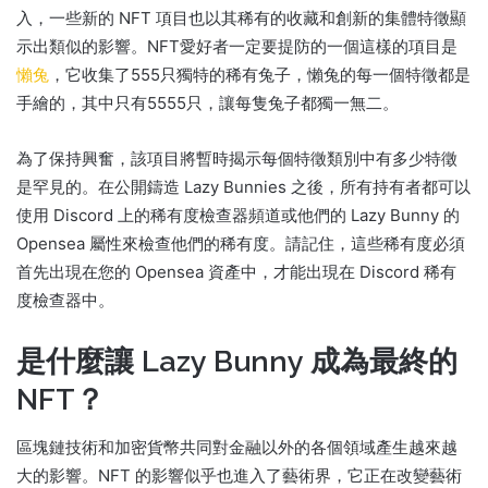
入，一些新的 NFT 項目也以其稀有的收藏和創新的集體特徵顯
示出類似的影響。
NFT愛好者一定要提防的一個這樣的項目是
懶兔
，它收集了555只獨特的稀有兔子，懶兔的每一個特徵都是
手繪的，其中只有5555只，讓每隻兔子都獨一無二。
為了保持興奮，該項目將暫時揭示每個特徵類別中有多少特徵
是罕見的。
在公開鑄造 Lazy Bunnies 之後，所有持有者都可以
使用 Discord 上的稀有度檢查器頻道或他們的 Lazy Bunny 的
Opensea 屬性來檢查他們的稀有度。
請記住，這些稀有度必須
首先出現在您的 Opensea 資產中，才能出現在 Discord 稀有
度檢查器中。
是什麼讓 Lazy Bunny 成為最終的
NFT？
區塊鏈技術和加密貨幣共同對金融以外的各個領域產生越來越
大的影響。
NFT 的影響似乎也進入了藝術界，它正在改變藝術