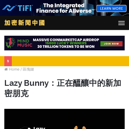
M
Home
/
區塊鏈
Lazy Bunny：正在醞釀中的新加
密朋克