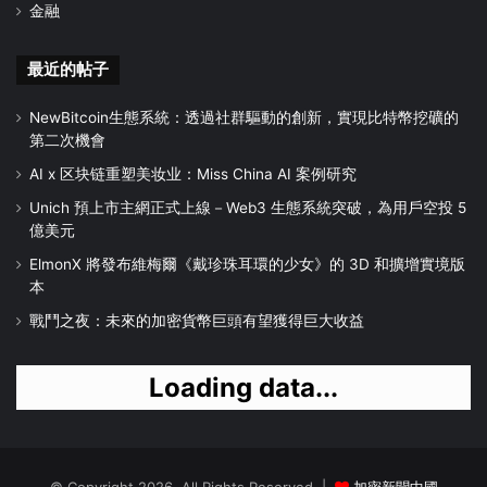
金融
最近的帖子
NewBitcoin生態系統：透過社群驅動的創新，實現比特幣挖礦的
第二次機會
AI x 区块链重塑美妆业：Miss China AI 案例研究
Unich 預上市主網正式上線－Web3 生態系統突破，為用戶空投 5
億美元
ElmonX 將發布維梅爾《戴珍珠耳環的少女》的 3D 和擴增實境版
本
戰鬥之夜：未來的加密貨幣巨頭有望獲得巨大收益
Loading data...