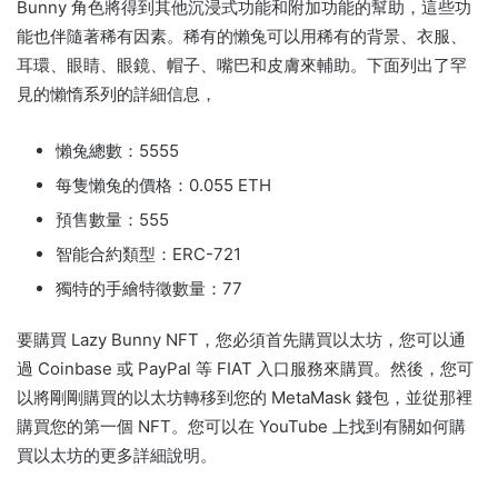
Bunny 角色將得到其他沉浸式功能和附加功能的幫助，這些功
能也伴隨著稀有因素。
稀有的懶兔可以用稀有的背景、衣服、
耳環、眼睛、眼鏡、帽子、嘴巴和皮膚來輔助。
下面列出了罕
見的懶惰系列的詳細信息，
懶兔總數：5555
每隻懶兔的價格：0.055 ETH
預售數量：555
智能合約類型：ERC-721
獨特的手繪特徵數量：77
要購買 Lazy Bunny NFT，您必須首先購買以太坊，您可以通
過 Coinbase 或 PayPal 等 FIAT 入口服務來購買。
然後，您可
以將剛剛購買的以太坊轉移到您的 MetaMask 錢包，並從那裡
購買您的第一個 NFT。
您可以在 YouTube 上找到有關如何購
買以太坊的更多詳細說明。