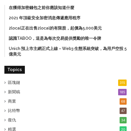
在獲得加密錢包之前你應該知道什麼
2021 年頂級安全加密消息傳遞應用程序
2local正在出售2local的有限股，起價為5,000美元
認識TABOO，這是為每次交易提供獎勵的唯一令牌
Unich 預上市主網正式上線－Web3 生態系統突破，為用戶空投 5
億美元
Topics
區塊鏈
315
新聞稿
185
商業
68
比特幣
47
復仇
34
精選
20