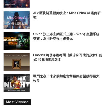
AI x 区块链重塑美妆业：Miss China AI 案例研
究
Unich 預上市主網正式上線－Web3 生態系統
突破，為用戶空投 5 億美元
ElmonX 將發布維梅爾《戴珍珠耳環的少女》的
3D 和擴增實境版本
戰鬥之夜：未來的加密貨幣巨頭有望獲得巨大
收益
Most Viewed