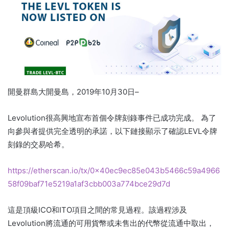
開曼群島大開曼島，2019年10月30日–
Levolution很高興地宣布首個令牌刻錄事件已成功完成。 為了
向參與者提供完全透明的承諾，以下鏈接顯示了確認LEVL令牌
刻錄的交易哈希。
https://etherscan.io/tx/0x40ec9ec85e043b5466c59a4966
58f09baf71e5219a1af3cbb003a774bce29d7d
這是頂級ICO和ITO項目之間的常見過程。該過程涉及
Levolution將流通的可用貨幣或未售出的代幣從流通中取出，