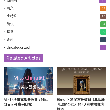
新聞稿
185
商業
68
比特幣
47
復仇
34
精選
20
金融
8
Uncategorized
4
Related Articles
AI x 区块链重塑美妆业：Miss
ElmonX 將發布維梅爾《戴珍珠
China AI 案例研究
耳環的少女》的 3D 和擴增實境
版本