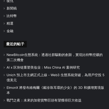
復仇
新聞稿
比特幣
精選
金融
最近的帖子
NewBitcoin生態系統：透過社群驅動的創新，實現比特幣挖礦的
第二次機會
AI x 区块链重塑美妆业：Miss China AI 案例研究
Unich 預上市主網正式上線－Web3 生態系統突破，為用戶空投 5
億美元
ElmonX 將發布維梅爾《戴珍珠耳環的少女》的 3D 和擴增實境版
本
戰鬥之夜：未來的加密貨幣巨頭有望獲得巨大收益