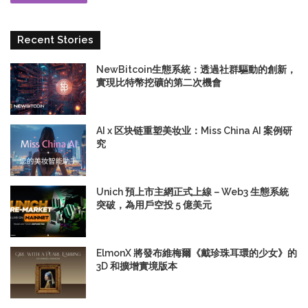
Recent Stories
NewBitcoin生態系統：透過社群驅動的創新，
實現比特幣挖礦的第二次機會
AI x 区块链重塑美妆业：Miss China AI 案例研
究
Unich 預上市主網正式上線－Web3 生態系統
突破，為用戶空投 5 億美元
ElmonX 將發布維梅爾《戴珍珠耳環的少女》的
3D 和擴增實境版本