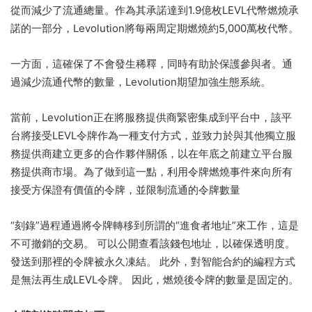
從而減少了流通總量。作為其承諾達到1.9億枚LEVL代幣燃燒承
諾的一部分，Levolution將每兩周定期燃燒約5,000萬枚代幣。
一方面，這確保了不會發生稀釋，同時有助於保護參與者。通
過減少流通代幣的數量，Levolution期望加強生態系統。
當前，Levolution正在將服務提供商緊密集成到平台中，該平
台將接受LEVL令牌作為一種支付方式，並致力於與其他獨立服
務提供商建立更多的合作夥伴關係，以在年底之前建立平台服
務提供商市場。為了做到這一點，利用令牌燃燒事件來向所有
接受方保證有價值的令牌，並限制流通的令牌數量
“刻錄”過程通過將令牌轉移到所謂的“進食者地址”來工作，這是
不可撤銷的交易。 可以公開查看該錢包地址，以確保透明度。
發送到那裡的令牌被永久凍結。 此外，對智能合約的編程方式
是無法再生成LEVL令牌。 因此，燃燒後令牌的數量是固定的。