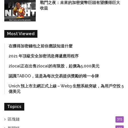
戰鬥之夜：未來的加密貨幣巨頭有望獲得巨大
收益
Most Viewed
在獲得加密錢包之前你應該知道什麼
2021 年頂級安全加密消息傳遞應用程序
2local正在出售2local的有限股，起價為5,000美元
認識TABOO，這是為每次交易提供獎勵的唯一令牌
Unich 預上市主網正式上線－Web3 生態系統突破，為用戶空投 5
億美元
Topics
區塊鏈
315