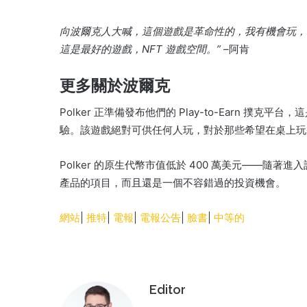
向波爾克人大喊，這個遊戲是革命性的，我有機會玩，哇
這是最好的遊戲，NFT 遊戲空間。”
–
阿肯
更多關於波爾克
Polker 正準備發布他們的 Play-to-Earn 撲
驗。該遊戲絕對可供任何人玩，對於那些希望在桌上玩幾
Polker 的原生代幣市值低於 400 萬美元——隨
產品的項目，而且還是一個不容錯過的投資機會。
網站
|
推特
|
電報
|
電報公告
|
臉書
|
中等的
Editor