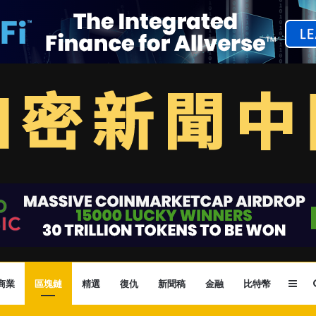
Sid
商業
區塊鏈
精選
復仇
新聞稿
金融
比特幣