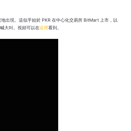
繁地出現。
這似乎始於 PKR 在中心化交易所 BitMart 上市，以
 大喊大叫。
視頻可以在
這裡
看到
。