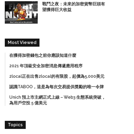
戰鬥之夜：未來的加密貨幣巨頭有
望獲得巨大收益
Most Viewed
在獲得加密錢包之前你應該知道什麼
2021 年頂級安全加密消息傳遞應用程序
2local正在出售2local的有限股，起價為5,000美元
認識TABOO，這是為每次交易提供獎勵的唯一令牌
Unich 預上市主網正式上線－Web3 生態系統突破，
為用戶空投 5 億美元
Topics