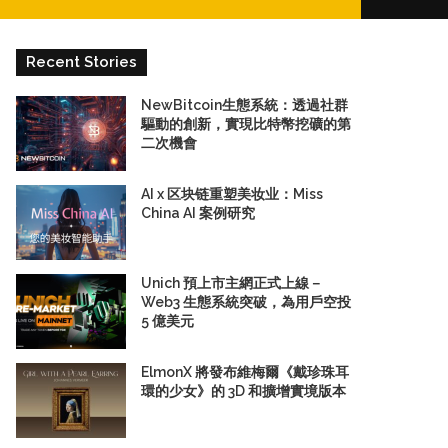
for
Recent Stories
NewBitcoin生態系統：透過社群
驅動的創新，實現比特幣挖礦的第
二次機會
AI x 区块链重塑美妆业：Miss
China AI 案例研究
Unich 預上市主網正式上線－
Web3 生態系統突破，為用戶空投
5 億美元
ElmonX 將發布維梅爾《戴珍珠耳
環的少女》的 3D 和擴增實境版本