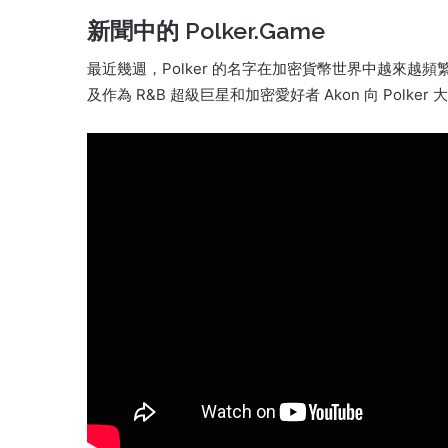
新聞中的 Polker.Game
最近幾週，Polker 的名字在加密貨幣世界中越來越頻
及作為 R&B 超級巨星和加密愛好者 Akon 向 Polker