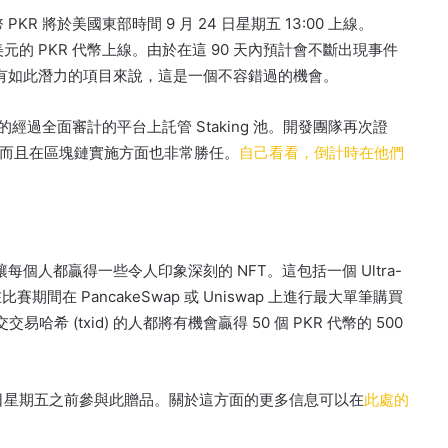
KR 將於美國東部時間 9 月 24 日星期五 13:00 上線。
 美元的 PKR 代幣上線。
由於在這 90 天內預計會不斷出現事件
具有如此潛力的項目來說，這是一個不容錯過的機會。
的經過全面審計的平台上託管 Staking 池。
開發團隊再次證
而且在區塊鏈實施方面也非常勝任。
自己看看，倒計時在他們
定讓每個人都贏得一些令人印象深刻的 NFT。
這包括一個 Ultra-
賽期間在 PancakeSwap 或 Uniswap 上進行最大單筆購買
易哈希 (txid) 的人都將有機會贏得 50 個 PKR 代幣的 500
 日星期五之前參與此贈品。
關於這方面的更多信息可以在
此處的